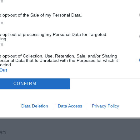
In
g: Die Plättenfahrt begeistert Entdecker. Auf
o opt-out of the Sale of my Personal Data.
er beste Weg, Ambergs Geheimnisse vom Wasser a
In
to opt-out of processing my Personal Data for Targeted
ing.
t lebendige Stadtgeschichte, Naturgenuss und
In
 rechtzeitig Tickets und erleben Sie Amberg aus
o opt-out of Collection, Use, Retention, Sale, and/or Sharing
ersonal Data that Is Unrelated with the Purposes for which it
lected.
Out
 Amberg
CONFIRM
ergSulzbacherLand/
Data Deletion
Data Access
Privacy Policy
ten