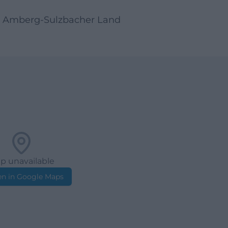
on Amberg-Sulzbacher Land
p unavailable
n in Google Maps