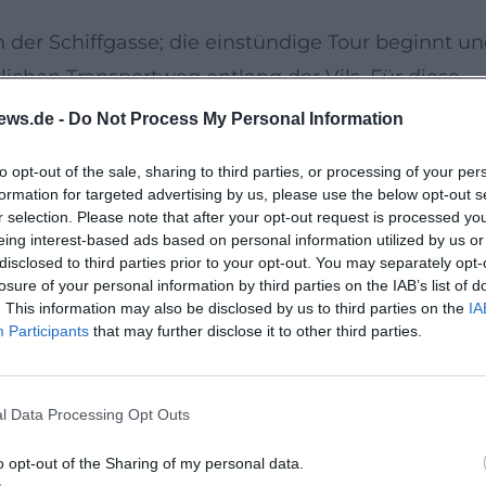
in der Schiffgasse; die einstündige Tour beginnt u
rlichen Transportweg entlang der Vils. Für diese
se vorgesehen. Bitte rechtzeitig am Treffpunkt
ews.de -
Do Not Process My Personal Information
to opt-out of the sale, sharing to third parties, or processing of your per
t
formation for targeted advertising by us, please use the below opt-out s
 die öffentlichen Plättenfahrten mit geprüften
r selection. Please note that after your opt-out request is processed y
eing interest-based ads based on personal information utilized by us or
 und verlässlicher Gästebetreuung. Buchung vorab
disclosed to third parties prior to your opt-out. You may separately opt-
ur eingeschränkt verfügbar.
losure of your personal information by third parties on the IAB’s list of
. This information may also be disclosed by us to third parties on the
IA
Participants
that may further disclose it to other third parties.
 bei Unwetter sind vorbehalten. Der Zugang zur
, Rollatoren oder Rollstühle können aus Platzgründ
l Data Processing Opt Outs
Wetter angepasste Kleidung und flache, rutschfes
o opt-out of the Sharing of my personal data.