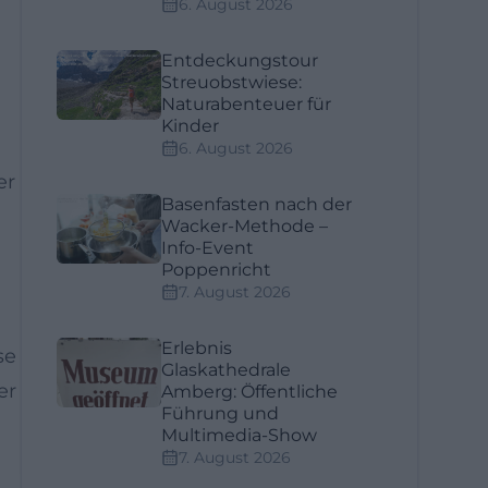
6. August 2026
Entdeckungstour
Streuobstwiese:
Naturabenteuer für
Kinder
6. August 2026
er
Basenfasten nach der
Wacker-Methode –
Info-Event
Poppenricht
7. August 2026
Erlebnis
se
Glaskathedrale
er
Amberg: Öffentliche
Führung und
Multimedia-Show
7. August 2026