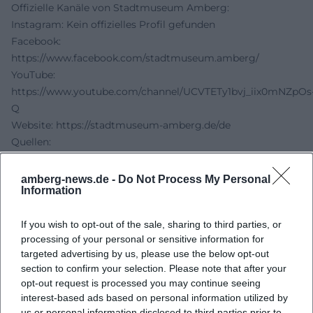
Offizielle Kanäle von Stadtmuseum Amberg:
Instagram: Kein offizielles Profil gefunden
Facebook:
https://www.facebook.com/stadtmuseum.amberg/
YouTube:
https://www.youtube.com/channel/UCVTETy1bvj_iix0mNZpOs
Q
Website:
https://stadtmuseum-amberg.de/de
Quellen:
AMBERG.MUSEUM – Sparda‑Bank‑Kunstpreis Amberg
Stadt Amberg – Jahresprogramm Stadtgalerie 2026
amberg-news.de -
Do Not Process My Personal
Information
Onetz – Gewinner Sparda‑Bank‑Kunstpreis 2024, 27.01.2025
AMBERG.MUSEUM – Stadtgalerie ALTE FEUERWACHE Info
If you wish to opt-out of the sale, sharing to third parties, or
Luis Weiland – Art & Glass Sculpture
processing of your personal or sensitive information for
Klasse für Malerei – Theresa Eberl
targeted advertising by us, please use the below opt-out
museum.de – Stadtmuseum Amberg
section to confirm your selection. Please note that after your
opt-out request is processed you may continue seeing
interest-based ads based on personal information utilized by
us or personal information disclosed to third parties prior to