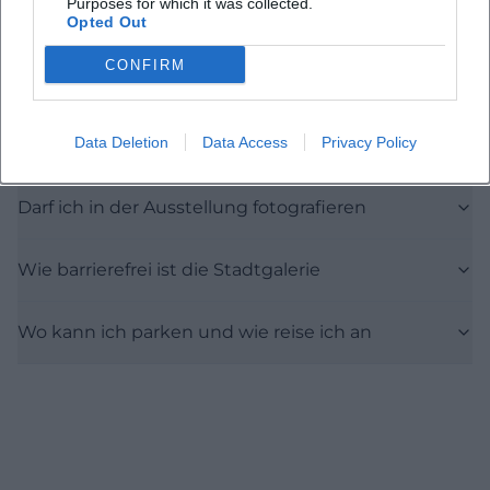
Purposes for which it was collected.
Wann ist die Ausstellung geoffnet
Opted Out
CONFIRM
Kostet der Eintritt etwas
Data Deletion
Data Access
Privacy Policy
Gibt es Fuhrungen oder Kunstgesprache
Darf ich in der Ausstellung fotografieren
Wie barrierefrei ist die Stadtgalerie
Wo kann ich parken und wie reise ich an