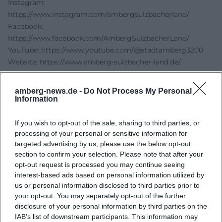
Instagram:
https://www.instagram.com/ambergsulzbacherland/
Facebook:
https://www.facebook.com/AmbergSulzbacherLand/
YouTube:
https://www.youtube.com/@stadtamberg3200
Website:
https://www.amberg-sulzbacher-land.de/
Quellen:
Oberpfalz.de – Tanzpavillon Solo-Jazz
amberg-news.de -
Do Not Process My Personal
Oberpfalz.de – Tanzpavillon Eröffnung
Information
Rosemarie Jäger – Bettina Dittlmann
Museen in Bayern – Michael Jank, Wolken
If you wish to opt-out of the sale, sharing to third parties, or
Amberg-Sulzbacher Land – Offizielle Website
processing of your personal or sensitive information for
targeted advertising by us, please use the below opt-out
section to confirm your selection. Please note that after your
opt-out request is processed you may continue seeing
interest-based ads based on personal information utilized by
us or personal information disclosed to third parties prior to
your opt-out. You may separately opt-out of the further
disclosure of your personal information by third parties on the
IAB’s list of downstream participants. This information may