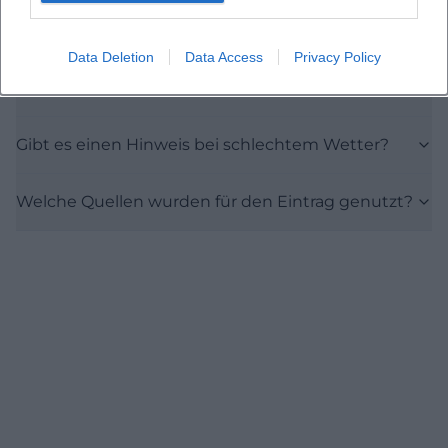
Ist die Veranstaltung drinnen oder draußen?
Data Deletion
Data Access
Privacy Policy
Welche Themen stehen im Mittelpunkt?
Gibt es einen Hinweis bei schlechtem Wetter?
Welche Quellen wurden für den Eintrag genutzt?