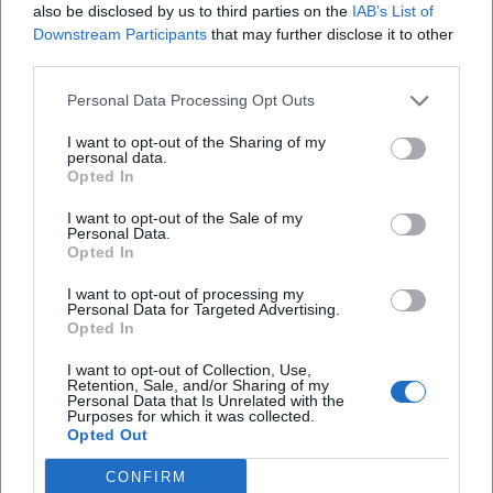
also be disclosed by us to third parties on the
IAB’s List of
Downstream Participants
that may further disclose it to other
third parties.
Map unavailable
Personal Data Processing Opt Outs
Open in Google Maps
I want to opt-out of the Sharing of my
personal data.
Opted In
I want to opt-out of the Sale of my
Personal Data.
Opted In
I want to opt-out of processing my
Personal Data for Targeted Advertising.
Häufig gestellte Fragen
Opted In
I want to opt-out of Collection, Use,
Retention, Sale, and/or Sharing of my
Ist der Eintritt zur Veranstaltung kostenlos?
Personal Data that Is Unrelated with the
Purposes for which it was collected.
Opted Out
Wo findet die Veranstaltung statt?
CONFIRM