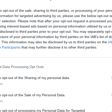
 Gerd
Gerd Dollhopf: Im
Welt au
breiten Spektrum
Literatu
to opt-out of the sale, sharing to third parties, or processing of your per
ktrum
des Lebens –
überset
1. April 2026
7. April
formation for targeted advertising by us, please use the below opt-out s
 Gerd
Eintauchen in bildstarke
Erleben S
Fotoausstellung in
Sonder
r selection. Please note that after your opt-out request is processed y
htet
Erzählungen: Gerd
Übersetz
eing interest-based ads based on personal information utilized by us or
Amberg
 visueller
Dollhopf in der
Literatur
disclosed to third parties prior to your opt-out. You may separately opt-
tmuseum
Stadtgalerie Amberg.
Rosenberg
losure of your personal information by third parties on the IAB’s list of
Kostenlos
Kostenlos
Ausstellungen
Ausstellu
3.2026,
Eintritt frei, konzentrierte
Hörstatio
. This information may also be disclosed by us to third parties on the
IA
nnliche
Bildkunst, starke
Archivsch
Participants
that may further disclose it to other third parties.
re
Narrative. Di–Fr 9–17, So
07.04.2026
ive
14–17. Jetzt erleben!
Sprache fü
#Fotografie
neu hören
otografie
entdecke
l Data Processing Opt Outs
#Literatu
o opt-out of the Sharing of my personal data.
In
o opt-out of the Sale of my Personal Data.
In
to opt-out of processing my Personal Data for Targeted