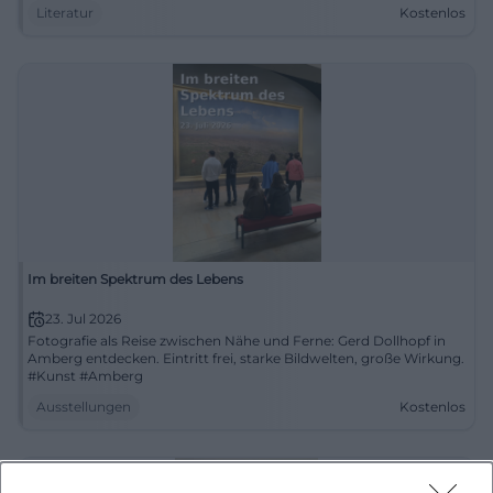
Literatur
Kostenlos
Im breiten Spektrum des Lebens
23. Jul 2026
Fotografie als Reise zwischen Nähe und Ferne: Gerd Dollhopf in
Amberg entdecken. Eintritt frei, starke Bildwelten, große Wirkung.
#Kunst #Amberg
Ausstellungen
Kostenlos