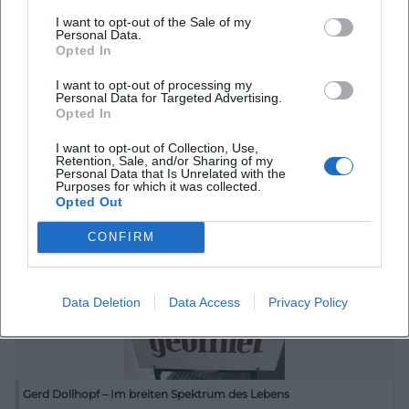
I want to opt-out of the Sale of my
Personal Data.
Opted In
Gerd Dollhopf: Im breiten Spektrum des Lebens
I want to opt-out of processing my
Personal Data for Targeted Advertising.
23. Jul 2026
Opted In
Entdecken Sie Gerd Dollhopfs Fotokunst in Amberg: humane
Perspektiven, präzise Kompositionen, Eintritt frei. 23.07.–
I want to opt-out of Collection, Use,
08.11.2026. Gewinn an Blickschärfe und Sinn. #StadtgalerieAmberg
Retention, Sale, and/or Sharing of my
Personal Data that Is Unrelated with the
Ausstellungen
Kostenlos
Purposes for which it was collected.
Opted Out
CONFIRM
Data Deletion
Data Access
Privacy Policy
Gerd Dollhopf – Im breiten Spektrum des Lebens