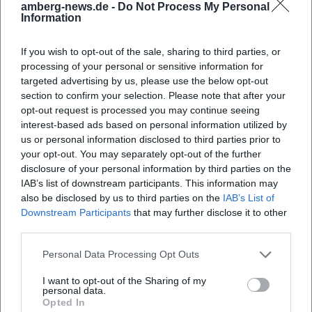
amberg-news.de -
Do Not Process My Personal
Information
If you wish to opt-out of the sale, sharing to third parties, or
processing of your personal or sensitive information for
targeted advertising by us, please use the below opt-out
section to confirm your selection. Please note that after your
opt-out request is processed you may continue seeing
Gerd Dollhopf – Im breiten Spektrum des Lebens (Fotografie-
interest-based ads based on personal information utilized by
Ausstellung)
us or personal information disclosed to third parties prior to
23. Jul 2026
Eindringliche Fotografie in der Stadtgalerie Alte Feuerwache: Gerd
your opt-out. You may separately opt-out of the further
Dollhopf zeigt Menschenwelten. 23.07.–08.11.2026, Eintritt frei.
disclosure of your personal information by third parties on the
Sehen, staunen, ins Gespräch kommen. Jetzt Termin vormerken!
IAB’s list of downstream participants. This information may
#AmbergKultur
Ausstellungen
Kostenlos
also be disclosed by us to third parties on the
IAB’s List of
Downstream Participants
that may further disclose it to other
third parties.
Personal Data Processing Opt Outs
I want to opt-out of the Sharing of my
personal data.
Opted In