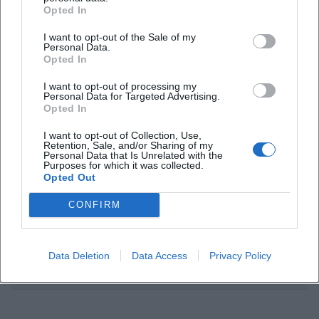
Häufig gestellte Fragen
Opted In
I want to opt-out of the Sale of my
Personal Data.
Wann findet die Tagung statt?
Opted In
I want to opt-out of processing my
Wo ist der Veranstaltungsort?
Personal Data for Targeted Advertising.
Opted In
Ist der Eintritt frei?
I want to opt-out of Collection, Use,
Retention, Sale, and/or Sharing of my
Personal Data that Is Unrelated with the
Purposes for which it was collected.
Worum geht es inhaltlich?
Opted Out
CONFIRM
Ist die Teilnahme auch für Interessierte außerhalb
der Gesellschaft möglich?
Data Deletion
Data Access
Privacy Policy
Findet die Tagung in Präsenz statt?