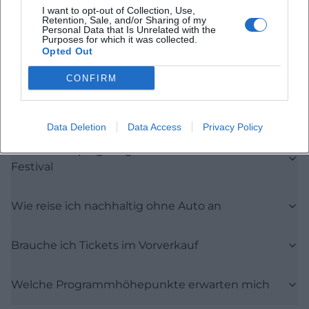
Häufig gestellte Fragen
I want to opt-out of Collection, Use,
Retention, Sale, and/or Sharing of my
Personal Data that Is Unrelated with the
Purposes for which it was collected.
Opted Out
Wann findet das Festival statt und wo liegt das
Gelände
CONFIRM
Wie hoch ist die Festivalgebühr
Data Deletion
Data Access
Privacy Policy
Gibt es Camping-Möglichkeiten direkt am
Festival
Wie reise ich nachhaltig ohne Auto an
Brauche ich Tickets im Vorverkauf
Welche Programmhöhepunkte erwarten mich