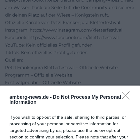
Deep-Water-Solo, Konzertnacht und Camping-Vibes direkt
am Wasser. Pack die Seile, triff die Community und sichere
dir deinen Platz auf der Wiese – Königstein ruft.
Offizielle Kanäle von Petzl Frankenjura Kletterfestival:
Instagram:
https://www.instagram.com/kletterfestival
Facebook:
https://www.facebook.com/kletterfestival
YouTube: Kein offizielles Profil gefunden
TikTok: Kein offizielles Profil gefunden
Quellen:
Petzl Frankenjura Kletterfestival – Offizielle Website
Programm – Offizielle Website
Festivalgebühr – Offizielle Website
Kletter-Shuttle – Offizielle Website
amberg-news.de -
Do Not Process My Personal
Deep Water Solo – Offizielle Website
Information
FrankenPfalz – Kletterfestival Historie und Ausrichtung
Naturbad Königstein – Location und Camping
If you wish to opt-out of the sale, sharing to third parties, or
Markt Neuhaus a.d. Pegnitz – Verweis Facebook-Kanal
processing of your personal or sensitive information for
Kletterfestival
targeted advertising by us, please use the below opt-out
Bergparadiese – Festival-Vorschau 2026
section to confirm your selection. Please note that after your