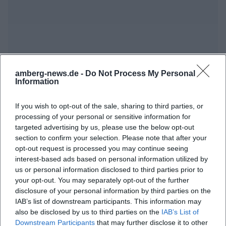
amberg-news.de -
Do Not Process My Personal
Information
Häufig gestellte Fragen
If you wish to opt-out of the sale, sharing to third parties, or
processing of your personal or sensitive information for
Wann beginnt die Veranstaltung?
targeted advertising by us, please use the below opt-out
section to confirm your selection. Please note that after your
opt-out request is processed you may continue seeing
Wo findet die Fußballmeisterschaft statt?
interest-based ads based on personal information utilized by
us or personal information disclosed to third parties prior to
your opt-out. You may separately opt-out of the further
Was kann man bei der Veranstaltung erwarten?
disclosure of your personal information by third parties on the
IAB’s list of downstream participants. This information may
Wie viel kostet der Eintritt?
also be disclosed by us to third parties on the
IAB’s List of
Downstream Participants
that may further disclose it to other