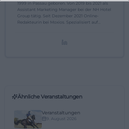
1999 in Passau geboren. Von 2019 bis 2021 als
Assistant Marketing Manager bei der NH Hotel
Group tätig. Seit Dezember 2021 Online-
Redakteurin bei Moxios. Spezialisiert auf
digitale Inhalte, Content-Marketing und
redaktionelle Aufbereitung von Events und
Lifestyle-Themen.
Ähnliche Veranstaltungen
Veranstaltungen
9. August 2026