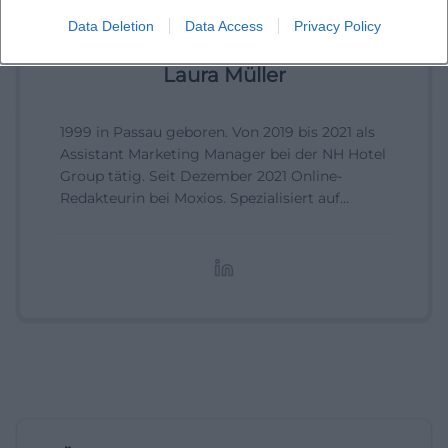
Data Deletion
Data Access
Privacy Policy
Laura Müller
1999 in Passau geboren. Von 2019 bis 2021 als
Assistant Marketing Manager bei der NH Hotel
Group tätig. Seit Dezember 2021 Online-
Redakteurin bei Moxios. Spezialisiert auf
digitale Inhalte, Content-Marketing und
redaktionelle Aufbereitung von Events und
Lifestyle-Themen.