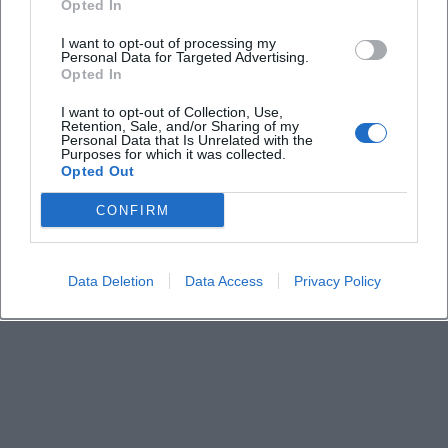
Opted In
I want to opt-out of processing my
Was kostet die Teilnahme
Personal Data for Targeted Advertising.
Opted In
Wie melde ich mich an
I want to opt-out of Collection, Use,
Retention, Sale, and/or Sharing of my
Personal Data that Is Unrelated with the
Purposes for which it was collected.
Welche Ausrüstung wird empfohlen
Opted Out
CONFIRM
Ist die Tour barrierefrei
Data Deletion
Data Access
Privacy Policy