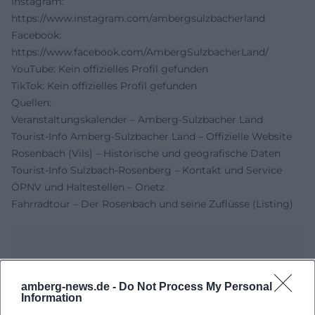
Instagram:
https://www.instagram.com/ambergsulzbacherland
Facebook:
https://www.facebook.com/AmbergSulzbacherLand/
YouTube: Kein offizielles Profil gefunden
TikTok: Kein offizielles Profil gefunden
Quellen:
Veranstaltungskalender – Amberg-Sulzbacher Land
Tourist-Info Amberg-Sulzbacher Land – Offizielle Website
Rosenbach (Vils) – Historische und geografische Daten
Tourist-Info Sulzbach-Rosenberg – Kontakt und Service
ÖPNV und Haltestellen – Onetz
Fahrradtour – Der Rosenbach und seine Zuflüsse (Listing)
amberg-news.de -
Do Not Process My Personal
Information