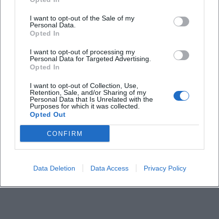
I want to opt-out of the Sale of my
Personal Data.
Wann beginnt die Henkerführung
Opted In
I want to opt-out of processing my
Wo ist der Treffpunkt
Personal Data for Targeted Advertising.
Opted In
I want to opt-out of Collection, Use,
Was kostet ein Ticket
Retention, Sale, and/or Sharing of my
Personal Data that Is Unrelated with the
Purposes for which it was collected.
Gibt es eine Altersempfehlung
Opted Out
CONFIRM
Wie erhalte ich Tickets
Data Deletion
Data Access
Privacy Policy
Findet die Führung drinnen oder draußen statt