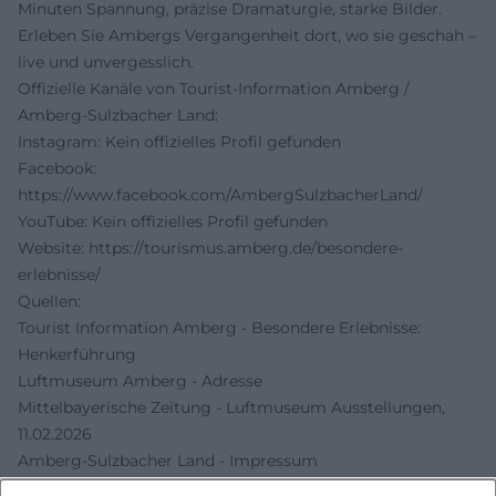
Minuten Spannung, präzise Dramaturgie, starke Bilder.
Erleben Sie Ambergs Vergangenheit dort, wo sie geschah –
live und unvergesslich.
Offizielle Kanäle von Tourist-Information Amberg /
Amberg-Sulzbacher Land:
Instagram: Kein offizielles Profil gefunden
Facebook:
https://www.facebook.com/AmbergSulzbacherLand/
YouTube: Kein offizielles Profil gefunden
Website:
https://tourismus.amberg.de/besondere-
erlebnisse/
Quellen:
Tourist Information Amberg - Besondere Erlebnisse:
Henkerführung
Luftmuseum Amberg - Adresse
Mittelbayerische Zeitung - Luftmuseum Ausstellungen,
11.02.2026
Amberg-Sulzbacher Land - Impressum