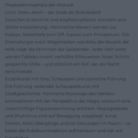
Theateratmosphäre der Altstadt.
Licht, Stein, Atem – die Stadt als Bühnenbild
Zwischen Eckenlicht und Kopfsteinpflaster entsteht eine
dichte Inszenierung. Historische Mauern werden zur
Kulisse, Seitenhöfe zum Off, Gassen zum Proszenium. Die
Dramaturgie nutzt Wegstrecken wie Akte, die Akustik der
Höfe trägt die Stimmen der Spielenden. Jeder Halt wirkt
wie ein Tableau vivant: verhüllte Silhouetten, leiser Schritt,
gespannte Stille – und plötzlich ein Ruf, der die Nacht
zerschneidet.
Erzählkunst mit Biss: Schauspiel und szenische Führung
Die Führung verbindet Schauspielkunst mit
Stadtgeschichte. Pointierte Monologe des Henkers
kontrastieren mit der Perspektive der Magd, wodurch eine
vielschichtige Figurenzeichnung entsteht. Regiegedanke
und Rhythmus sind auf Bewegung ausgelegt: kurze
Szenen, klare Übergänge, präzise Setzungen im Raum – so
bleibt die Publikumsreaktion aufmerksam und nah am
Geschehen.