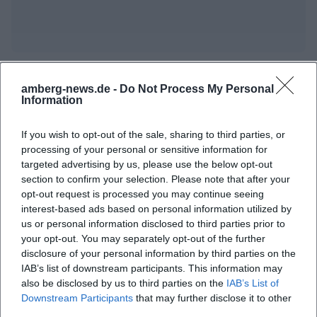
Häufig gestellte Fragen
amberg-news.de -
Do Not Process My Personal
Information
Wie sind die Öffnungszeiten der Veranstaltung?
If you wish to opt-out of the sale, sharing to third parties, or
processing of your personal or sensitive information for
targeted advertising by us, please use the below opt-out
Wo befindet sich der Startpunkt?
section to confirm your selection. Please note that after your
opt-out request is processed you may continue seeing
Was kann ich von der Plättenfahrt erwarten?
interest-based ads based on personal information utilized by
us or personal information disclosed to third parties prior to
your opt-out. You may separately opt-out of the further
Was kostet die Teilnahme an der Plättenfahrt?
disclosure of your personal information by third parties on the
IAB’s list of downstream participants. This information may
also be disclosed by us to third parties on the
IAB’s List of
Wie sieht es mit der Barrierefreiheit aus?
Downstream Participants
that may further disclose it to other
third parties.