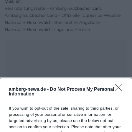
Quellen:
Veranstaltungsseite – Amberg-Sulzbacher Land
Amberg-Sulzbacher Land – Offizielle Tourismus-Website
Naturpark Hirschwald – Barrierefrei-Angebote
Naturpark Hirschwald – Lage und Anreise
amberg-news.de -
Do Not Process My Personal
Information
Map unavailable
If you wish to opt-out of the sale, sharing to third parties, or
Open in Google Maps
processing of your personal or sensitive information for
targeted advertising by us, please use the below opt-out
section to confirm your selection. Please note that after your