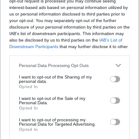
opt-out request is processed you may continue seeing
interest-based ads based on personal information utilized by
us or personal information disclosed to third parties prior to
your opt-out. You may separately opt-out of the further
disclosure of your personal information by third parties on the
IAB’s list of downstream participants. This information may
Häufig gestellte Fragen
also be disclosed by us to third parties on the
IAB’s List of
Downstream Participants
that may further disclose it to other
third parties.
Für welches Alter eignet sich der Waldgang
Personal Data Processing Opt Outs
I want to opt-out of the Sharing of my
Wie lang ist die Strecke und gibt es Pausen
personal data.
Opted In
Welche Ausrüstung wird empfohlen
I want to opt-out of the Sale of my
Personal Data.
Opted In
Ist die Veranstaltung barrierefrei
I want to opt-out of processing my
Personal Data for Targeted Advertising.
Opted In
Wo ist der Treffpunkt und gibt es
Parkmöglichkeiten