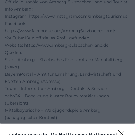
Offizielle Kanäle von Amberg-Sulzbacher Land und Tourist-
Info Amberg:
Instagram:
https://www.instagram.com/ambergtourismus
Facebook:
https://www.facebook.com/AmbergSulzbacherLand/
YouTube: Kein offizielles Profil gefunden
Website:
https://www.amberg-sulzbacher-land.de
Quellen:
Stadt Amberg – Städtisches Forstamt am Mariahilfberg
(News)
BayernPortal – Amt für Ernährung, Landwirtschaft und
Forsten Amberg (Adresse)
Tourist-Information Amberg – Kontakt & Service
echo24 – Bedeutung bunter Baum-Markierungen
(Übersicht)
Mittelbayerische – Waldjugendspiele Amberg
(pädagogischer Kontext)
meinestadt.de – Städtisches Forstamt Amberg, Anschrift
amberg-news.de -
Do Not Process My Personal