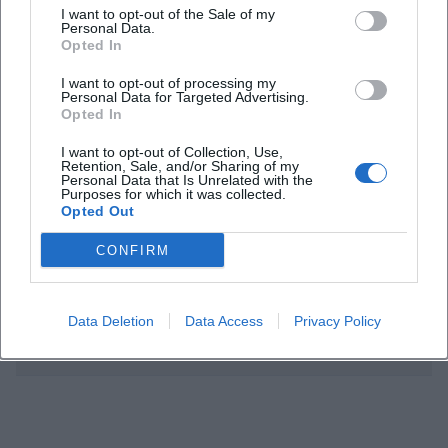
I want to opt-out of the Sale of my
Personal Data.
Opted In
Ab welchem Alter eignet sich der Waldgang
I want to opt-out of processing my
Personal Data for Targeted Advertising.
Opted In
Wie lange dauert die Veranstaltung
I want to opt-out of Collection, Use,
Retention, Sale, and/or Sharing of my
Gibt es eine Preisangabe
Personal Data that Is Unrelated with the
Purposes for which it was collected.
Opted Out
Ist der Weg kinderwagentauglich
CONFIRM
Was sollten Familien mitbringen
Data Deletion
Data Access
Privacy Policy
Was passiert bei schlechtem Wetter