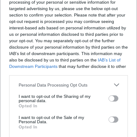
processing of your personal or sensitive information for
Map unavailable
targeted advertising by us, please use the below opt-out
Open in Google Maps
section to confirm your selection. Please note that after your
opt-out request is processed you may continue seeing
interest-based ads based on personal information utilized by
us or personal information disclosed to third parties prior to
your opt-out. You may separately opt-out of the further
disclosure of your personal information by third parties on the
IAB’s list of downstream participants. This information may
also be disclosed by us to third parties on the
IAB’s List of
Downstream Participants
that may further disclose it to other
third parties.
Häufig gestellte Fragen
Personal Data Processing Opt Outs
Wann findet die Sportplatzkirchweih statt
I want to opt-out of the Sharing of my
personal data.
Opted In
Wo ist der Veranstaltungsort
I want to opt-out of the Sale of my
Personal Data.
Opted In
Wie viel kostet der Eintritt