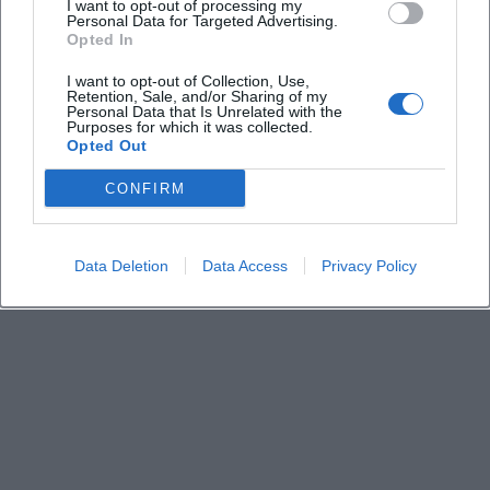
I want to opt-out of processing my
Personal Data for Targeted Advertising.
Brauche ich Tickets oder eine Anmeldung
Opted In
I want to opt-out of Collection, Use,
Retention, Sale, and/or Sharing of my
Gibt es Informationen zu Parken und
Personal Data that Is Unrelated with the
Barrierefreiheit
Purposes for which it was collected.
Opted Out
CONFIRM
Wer ist der Veranstalter und wie ist der Kontakt
Data Deletion
Data Access
Privacy Policy