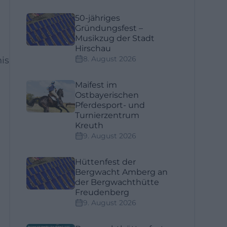
50-jähriges
Gründungsfest –
Musikzug der Stadt
Hirschau
8. August 2026
is
Maifest im
Ostbayerischen
Pferdesport- und
Turnierzentrum
Kreuth
9. August 2026
Hüttenfest der
Bergwacht Amberg an
der Bergwachthütte
Freudenberg
9. August 2026