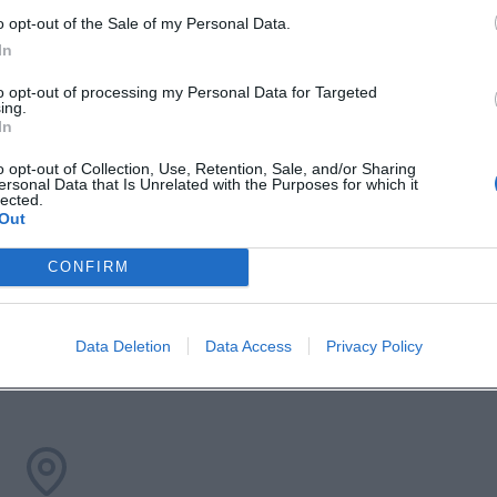
o opt-out of the Sale of my Personal Data.
In
to opt-out of processing my Personal Data for Targeted
ing.
In
ielle Website
5, Adresse des Festgeländes
o opt-out of Collection, Use, Retention, Sale, and/or Sharing
ersonal Data that Is Unrelated with the Purposes for which it
lected.
skalender 2026
Out
CONFIRM
Data Deletion
Data Access
Privacy Policy