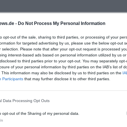
 kühle Getränke aus der Region machen die Kirwa
ews.de -
Do Not Process My Personal Information
e am Festgelände, klare Zielgruppenansprache u
n den Besuch.
to opt-out of the sale, sharing to third parties, or processing of your per
formation for targeted advertising by us, please use the below opt-out s
r selection. Please note that after your opt-out request is processed y
ie Ebermannsdorfer Kirwa begeistert die Besucher
eing interest-based ads based on personal information utilized by us or
s Baumaustanzen kaum erwarten – Gänsehaut
disclosed to third parties prior to your opt-out. You may separately opt-
losure of your personal information by third parties on the IAB’s list of
. This information may also be disclosed by us to third parties on the
IA
Participants
that may further disclose it to other third parties.
ger-Wiese: Tradition, Musik und Gemeinschaft
ermin sichern und live dabei sein.
l Data Processing Opt Outs
 Ebermannsdorf:
o opt-out of the Sharing of my personal data.
rwa_ebermannsdorf/
In