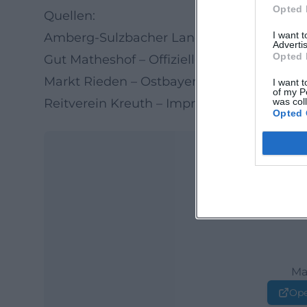
Opted 
Quellen:
I want 
Amberg-Sulzbacher Land – Veranstaltungs
Advertis
Opted 
Gut Matheshof – Offizielle Website
Markt Rieden – Ostbayernhalle
I want t
of my P
was col
Reitverein Kreuth – Impressum
Opted 
Ma
Ope