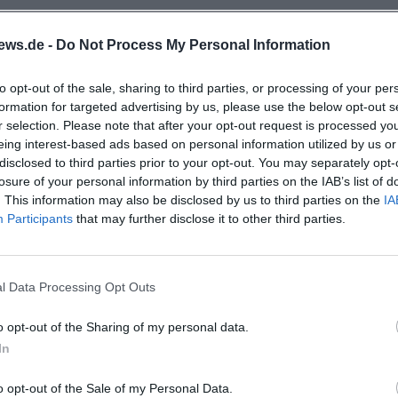
erefreiheit
ews.de -
Do Not Process My Personal Information
eicht; vor Ort führt die Ausschilderung zur
 tausende befestigte Parkplätze, breite Wege un
to opt-out of the sale, sharing to third parties, or processing of your per
alle selbst ist für große Besucherströme ausgele
formation for targeted advertising by us, please use the below opt-out s
r selection. Please note that after your opt-out request is processed y
icht und Komfort.
eing interest-based ads based on personal information utilized by us or
disclosed to third parties prior to your opt-out. You may separately opt-
losure of your personal information by third parties on the IAB’s list of
or: Das Brunnenfest in Kreuth verbindet regional
. This information may also be disclosed by us to third parties on the
IA
r des Turnierzentrums. Wer entspannte Stunden mit
Participants
that may further disclose it to other third parties.
 Termin und erlebt das Fest live vor Ort.
l Data Processing Opt Outs
o opt-out of the Sharing of my personal data.
In
o opt-out of the Sale of my Personal Data.