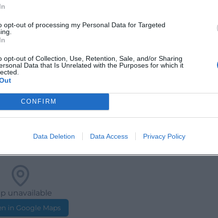
In
to opt-out of processing my Personal Data for Targeted
eintrag Brunnenfest
ing.
In
o opt-out of Collection, Use, Retention, Sale, and/or Sharing
ersonal Data that Is Unrelated with the Purposes for which it
lected.
Out
CONFIRM
Data Deletion
Data Access
Privacy Policy
p unavailable
n in Google Maps