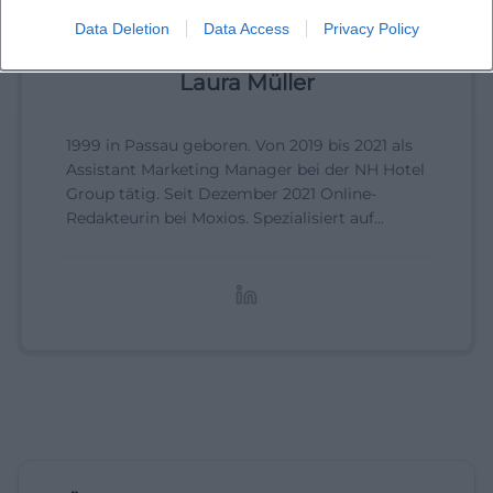
Data Deletion
Data Access
Privacy Policy
Laura Müller
1999 in Passau geboren. Von 2019 bis 2021 als
Assistant Marketing Manager bei der NH Hotel
Group tätig. Seit Dezember 2021 Online-
Redakteurin bei Moxios. Spezialisiert auf
digitale Inhalte, Content-Marketing und
redaktionelle Aufbereitung von Events und
Lifestyle-Themen.