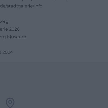
e/stadtgalerie/info
berg
erie 2026
berg Museum
s 2024