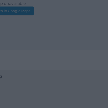
p unavailable
n in Google Maps
ag