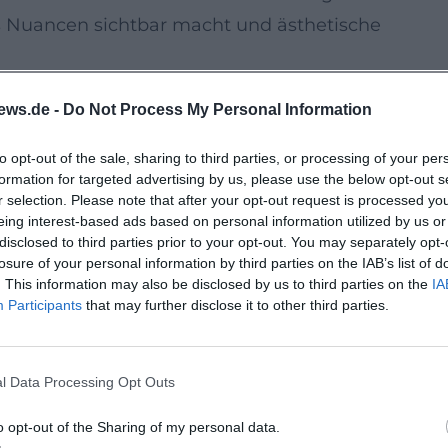
s Nuancen sichtbar macht und ästhetische
rung
ews.de -
Do Not Process My Personal Information
ische Gegenwartskunst im Dialog mit etablierten
hemen wie Bildraum, Zeichenökonomie und
to opt-out of the sale, sharing to third parties, or processing of your per
formation for targeted advertising by us, please use the below opt-out s
uchspreis, mit 6.000 Euro dotiert, fördert
r selection. Please note that after your opt-out request is processed y
sität der Kunstrichtungen – Malerei, Grafik,
eing interest-based ads based on personal information utilized by us or
disclosed to third parties prior to your opt-out. You may separately opt-
emplarisch erfahrbar.
losure of your personal information by third parties on the IAB’s list of
. This information may also be disclosed by us to third parties on the
IA
Participants
that may further disclose it to other third parties.
se mit Impulsen der digitalen Bildkultur und
e. LEITI (Stefan Leitner) arbeitet mit reduzierte
Gespür für Licht-Schatten-Balance. Luis Weiland
l Data Processing Opt Outs
itgenössischen Blickachsen. Gemeinsam entsteht
o opt-out of the Sharing of my personal data.
t und Präzision vereint.