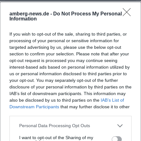
Wann findet Kunstrausch 2026 statt?
amberg-news.de -
Do Not Process My Personal
Information
Ist der Eintritt kostenfrei?
If you wish to opt-out of the sale, sharing to third parties, or
Wo findet die Veranstaltung statt?
processing of your personal or sensitive information for
targeted advertising by us, please use the below opt-out
section to confirm your selection. Please note that after your
Gibt es ein Rahmenprogramm?
opt-out request is processed you may continue seeing
interest-based ads based on personal information utilized by
us or personal information disclosed to third parties prior to
Sind offizielle Social-Media-Kanäle bekannt?
your opt-out. You may separately opt-out of the further
disclosure of your personal information by third parties on the
Ist die Ausstellung für einen Familienbesuch
IAB’s list of downstream participants. This information may
also be disclosed by us to third parties on the
IAB’s List of
geeignet?
Downstream Participants
that may further disclose it to other
third parties.
Personal Data Processing Opt Outs
I want to opt-out of the Sharing of my