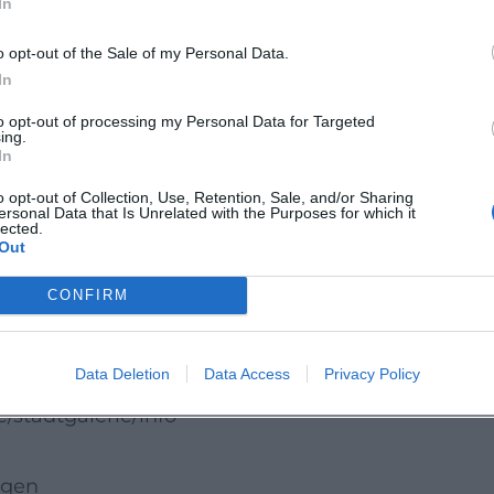
In
o opt-out of the Sale of my Personal Data.
ie Ausstellung läuft bis September 2026. Bitte
In
ten des Hauses. Der Eintritt ist frei.
to opt-out of processing my Personal Data for Targeted
rtes, ruhiges, zugleich geistreiches Seherlebnis.
ing.
In
et hier feine Dramaturgie, sorgfältige
o opt-out of Collection, Use, Retention, Sale, and/or Sharing
ksamkeit. Erleben Sie die Ausstellung live – die
ersonal Data that Is Unrelated with the Purposes for which it
lected.
irekten Gegenüber.
Out
CONFIRM
Data Deletion
Data Access
Privacy Policy
toklasse/index.htm
stadtgalerie/info
ngen