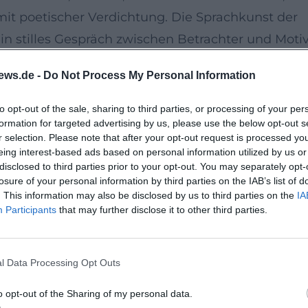
t poetischer Verdichtung. Die Sprachkunst der
 ein stilles Gespräch zwischen Betrachter und Motiv
imme, Resonanz
ews.de -
Do Not Process My Personal Information
eine Autor-Begegnung eigener Art: Die Stimme ist
etzen Akzente, Schwarz und Farbe modulieren
to opt-out of the sale, sharing to third parties, or processing of your per
formation for targeted advertising by us, please use the below opt-out s
en, urbane Szenen und persönliche Augenblicke z
r selection. Please note that after your opt-out request is processed y
osa, präzise wie eine Reportage, reflektiert wie e
eing interest-based ads based on personal information utilized by us or
disclosed to third parties prior to your opt-out. You may separately opt-
losure of your personal information by third parties on the IAB’s list of
Einordnung
. This information may also be disclosed by us to third parties on the
IA
Participants
that may further disclose it to other third parties.
esigner, Dozent und Ausstellungsmacher. Seine
ngen und Gegenüberstellungen, etwa in
sen nach Osteuropa. In Amberg ist sein Name
l Data Processing Opt Outs
er Dollhopf verbunden – eine familiäre und
o opt-out of the Sharing of my personal data.
hichte mit aktueller Bildpraxis verknüpft.