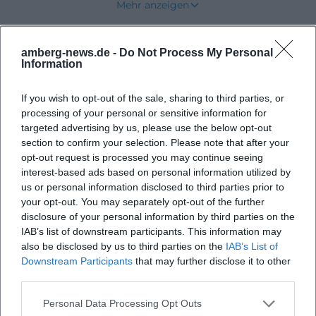
Mehr anzeigen
Gleichzeitig wird der Ort als Einkaufsort, Schulort
und regionaler Mittelpunkt wahrgenommen, was
amberg-news.de -
Do Not Process My Personal
Bevorstehende Veranstaltungen
ihn im Alltag deutlich wichtiger macht, als seine
Information
Größe vermuten lässt. Wer die Gemeinde besucht,
erlebt keine hektische Stadtkulisse, sondern eine
If you wish to opt-out of the sale, sharing to third parties, or
processing of your personal or sensitive information for
klare, gut lesbare Landschaft mit kurzen Wegen
Keine Veranstaltungen gefunden
targeted advertising by us, please use the below opt-out
zwischen Ortszentrum, Natur und
section to confirm your selection. Please note that after your
Sehenswürdigkeiten. Genau deshalb passt
opt-out request is processed you may continue seeing
interest-based ads based on personal information utilized by
Unterweißenbach so gut zu Suchanfragen, die auf
us or personal information disclosed to third parties prior to
Orientierung, Bewegung und Naturerlebnis zielen.
your opt-out. You may separately opt-out of the further
Es ist ein Ort, an dem Route, Lage und Freizeit eng
disclosure of your personal information by third parties on the
IAB’s list of downstream participants. This information may
zusammenhängen, an dem Kartenmaterial nicht
also be disclosed by us to third parties on the
IAB’s List of
nur ein Service, sondern ein echter Teil des
Downstream Participants
that may further disclose it to other
Besuchserlebnisses ist, und an dem man innerhalb
third parties.
weniger Minuten vom Ortskern in eine Landschaft
Personal Data Processing Opt Outs
wechselt, die sich weit und ruhig anfühlt.