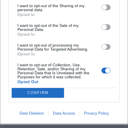
I want to opt-out of the Sharing of my
([oberoesterreich.at]
personal data.
(https://www.oberoesterreich.at/oesterreich-stadt-
Opted In
ort/detail/430000958/unterweissenbach.html))
I want to opt-out of the Sale of my
Personal Data.
Route, Maps und Orientierung in Unterweißenbach
Opted In
Die Frage nach der besten Route nach
I want to opt-out of processing my
Unterweißenbach ist nicht nur praktisch, sondern
Personal Data for Targeted Advertising.
Opted In
für viele Besucherinnen und Besucher der erste
Berührungspunkt mit dem Ort. Die offizielle
I want to opt-out of Collection, Use,
Retention, Sale, and/or Sharing of my
Tourismusseite beschreibt die Anreise von der
Personal Data that Is Unrelated with the
Purposes for which it was collected.
Mühlkreis-Autobahn A7 über Bad Zell, anschließend
Opted Out
Häufig gestellte Fragen
weiter über Hauptstraße, Almstraße und schließlich
CONFIRM
in den Markt Unterweißenbach. Diese
Beschreibung zeigt sehr gut, dass der Ort trotz
Wo liegt Unterweißenbach genau?
seiner ländlichen Lage einfach anfahrbar bleibt und
Data Deletion
Data Access
Privacy Policy
sich sauber in die regionale Verkehrsstruktur
Wie reise ich nach Unterweißenbach an?
einfügt. Wer mit dem Auto kommt, findet damit