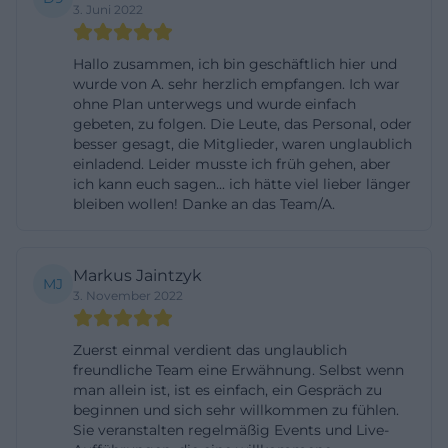
3. Juni 2022
sondern einen Ort mit eigener Handschrift. ([uns-
amberg.de](https://www.uns-amberg.de/))
Hallo zusammen, ich bin geschäftlich hier und
Auch für die Content-Strategie ist dieser erste
wurde von A. sehr herzlich empfangen. Ich war
ohne Plan unterwegs und wurde einfach
Eindruck wichtig: Er erlaubt es, die Seite sowohl auf
gebeten, zu folgen. Die Leute, das Personal, oder
allgemeine Suchbegriffe wie uns bar amberg als
besser gesagt, die Mitglieder, waren unglaublich
auch auf konkrete Motivationen wie fotos, photos
einladend. Leider musste ich früh gehen, aber
ich kann euch sagen... ich hätte viel lieber länger
und rezensionen auszurichten. Das Ergebnis ist
bleiben wollen! Danke an das Team/A.
eine Sucherfahrung, die nicht bloß informiert,
sondern Erwartungen formt. Wer einmal
verstanden hat, dass hier Innenhof, Tanz und Bar
Markus Jaintzyk
MJ
3. November 2022
zusammenkommen, kann die Location sehr viel
schneller einordnen. Genau deshalb sollte der erste
Zuerst einmal verdient das unglaublich
Eindruck immer mit der echten Atmosphäre
freundliche Team eine Erwähnung. Selbst wenn
beginnen und nicht mit austauschbaren
man allein ist, ist es einfach, ein Gespräch zu
beginnen und sich sehr willkommen zu fühlen.
Standardfloskeln. UNS lebt von
Sie veranstalten regelmäßig Events und Live-
Wiedererkennbarkeit, und das zeigen sowohl die