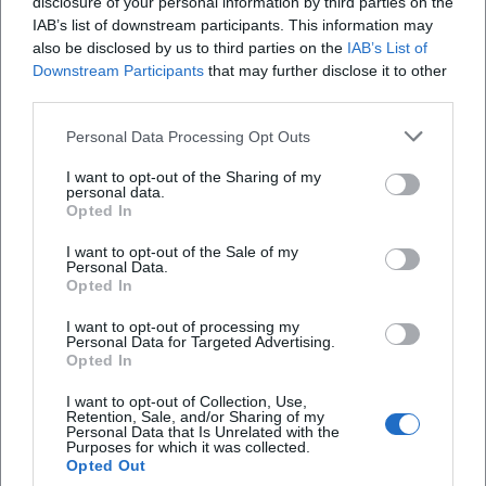
disclosure of your personal information by third parties on the
eine relativ klare Antwort: freundliches Personal,
IAB’s list of downstream participants. This information may
Welche Events oder Musikformate gibt es bei
also be disclosed by us to third parties on the
IAB’s List of
gute Getränkeauswahl, tolles Ambiente und
UNS?
Downstream Participants
that may further disclose it to other
gelegentliche Live-Musik. Das sind genau die vier
third parties.
Punkte, die ein Lokal in dieser Kategorie für viele
Gibt es bei UNS einen Innenhof?
Personal Data Processing Opt Outs
Gäste relevant machen. Besonders auffällig ist, dass
die Bewertungen nicht nur ein einzelnes Detail
I want to opt-out of the Sharing of my
Gibt es einen Sitzplan oder eine veröffentlichte
personal data.
loben, sondern ein Gesamtbild beschreiben. Das ist
Kapazität?
Opted In
SEO-stark, weil es den Nutzern sofort signalisiert,
I want to opt-out of the Sale of my
wofür UNS steht: für einen Abend, an dem man
Personal Data.
Wie sind die Rezensionen zu UNS - bar hof tanz?
Opted In
nicht zwischen Bar, Gesprächsort und Musik
entscheiden muss, sondern all das in einer einzigen
I want to opt-out of processing my
Personal Data for Targeted Advertising.
Adresse findet. Wer vorab die Rezensionen scannt,
Opted In
Bewertungen
erwartet also keine klassische Lounge und auch
I want to opt-out of Collection, Use,
Retention, Sale, and/or Sharing of my
keine reine Clubnacht, sondern ein lebendiges,
Personal Data that Is Unrelated with the
Purposes for which it was collected.
Dom S
atmosphärisches Lokal mit starkem Charakter.
DS
Opted Out
6. Januar 2025
([web2.cylex.de](https://web2.cylex.de/firma-