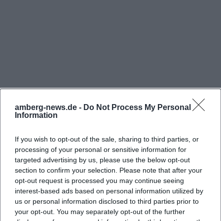
eingerichtetes Lokal geht, sondern um einen Ort
mit klarer visueller Identität. Der lauschige Hof, das
Tanzgewölbe und die Mischung aus Bar- und
Nachtkultur lassen sich sehr gut über Fotos
vermitteln, weil der Kontrast zwischen Altstadt-
Charme und Ausgehstimmung sofort verständlich
wird. Für die Suchintention Fotos ist also nicht nur
wichtig, dass Bilder existieren, sondern dass sie ein
amberg-news.de -
Do Not Process My Personal
Information
Gefühl transportieren: abends, nahbar, sozial und
ein wenig geheimnisvoll. ([uns-amberg.de]
If you wish to opt-out of the sale, sharing to third parties, or
Häufig gestellte Fragen
(https://www.uns-amberg.de/))
processing of your personal or sensitive information for
targeted advertising by us, please use the below opt-out
Die Suchintention Rezensionen ist ähnlich
section to confirm your selection. Please note that after your
pragmatisch. Besucher möchten wissen, ob die
Wo liegt UNS - bar hof tanz in Amberg?
opt-out request is processed you may continue seeing
Location freundlich, lebendig und verlässlich wirkt.
interest-based ads based on personal information utilized by
us or personal information disclosed to third parties prior to
Die öffentlich sichtbaren
Wann ist UNS - bar hof tanz geöffnet?
your opt-out. You may separately opt-out of the further
Bewertungszusammenfassungen geben darauf