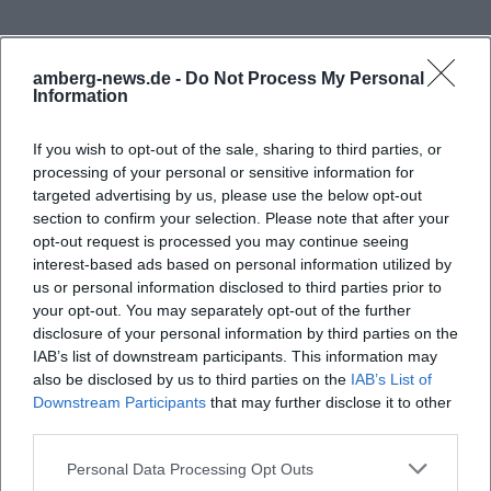
Ursulapoppenricht beginnt offiziell am 21. Juni 1974.
Zum 50-jährigen Bestehen berichtete die
amberg-news.de -
Do Not Process My Personal
Gemeinde Hahnbach, dass es zwar schon 1954 eine
Information
Beinahegründung gegeben hatte, die damals aber
nicht zustande kam. Erst mit Unterstützung aus
If you wish to opt-out of the sale, sharing to third parties, or
processing of your personal or sensitive information for
dem Ort und aus dem schulischen Umfeld wurde
targeted advertising by us, please use the below opt-out
der Verein schließlich gegründet. Auf der
section to confirm your selection. Please note that after your
Vereinsseite wird die Jahreszahl 1974 bis heute
opt-out request is processed you may continue seeing
interest-based ads based on personal information utilized by
prominent getragen, und das Jubiläum im Jahr
us or personal information disclosed to third parties prior to
2024 wurde im kommunalen Bericht sichtbar
your opt-out. You may separately opt-out of the further
Häufig gestellte Fragen
gefeiert. Dort ist auch von 33
disclosure of your personal information by third parties on the
IAB’s list of downstream participants. This information may
Gründungsmitgliedern die Rede, die gemeinsam
also be disclosed by us to third parties on the
IAB’s List of
mit Ehrengästen den runden Geburtstag
Wo liegt das Sportheim Ursulapoppenricht?
Downstream Participants
that may further disclose it to other
begingen. Solche Details zeigen, dass der Verein
third parties.
nicht aus einer kurzfristigen Mode entstanden ist,
Wie viele Plätze hat der Sportplatz
Personal Data Processing Opt Outs
sondern aus langfristigem bürgerschaftlichem
Ursulapoppenricht?