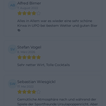
Alfred Birner
die sportlichen und gesellschaftlichen Sparten
AB
7. August 2022
zeigen Breite: Die offizielle Website nennt Fußball,
Breitensport, Line Dance und Darts, während im
Alles in Allem war es wieder eine sehr schöne
Rückblick auf die Vereinsentwicklung zusätzlich
Kirwa in UPO bei bestem Wetter und guten Bier
🍻
Gymnastik, Kegeln, Radsport und Yoga erwähnt
werden. Damit ist das Sportheim kein reines
Fußballclubhaus, sondern ein Mehrspartenort mit
Stefan Vogel
SV
starker Bindung an den Alltag des Dorfes.
8. März 2026
([hahnbach.de]
(https://www.hahnbach.de/tourismus-
Sehr netter Wirt, Tolle Cocktails
freizeit/vereine/gruppe-sport))
Dass der Verein im Ort sichtbar und anerkannt ist,
Sebastian Wiesgickl
SW
zeigt auch der kommunale Blick auf die
17. Mai 2022
Sportfreunde. Der Markt Hahnbach hebt hervor,
dass die Sportlerkirwa jedes Jahr mehrere Tausend
Gemütliche Atmosphäre nach und während der
Spiele der Sportfreunde Ursulapoppenricht. Aber
Besucher anzieht. Außerdem betont die Gemeinde,