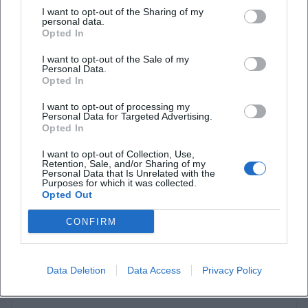
I want to opt-out of the Sharing of my
Engagement. Genau darin liegt ein großer Teil der
personal data.
Opted In
Ausstrahlung des Sportheims: Es ist nicht nur
Welche Sparten bieten die Sportfreunde
Sportadresse, sondern ein Ort, an dem lokale
Ursulapoppenricht an?
I want to opt-out of the Sale of my
Personal Data.
Geschichte lebendig bleibt. ([hahnbach.de]
Opted In
(https://www.hahnbach.de/aktuelles/detail?
Seit wann gibt es den Sportverein
I want to opt-out of processing my
Ursulapoppenricht?
cHash=f22f54c06bea91fdcbffa195c3d2d81d&tx_news_
Personal Data for Targeted Advertising.
Opted In
Besonders bemerkenswert ist die Entwicklung der
Wo finde ich Veranstaltungen und den
Mitgliederzahlen und der Vereinsvielfalt. Der Markt
I want to opt-out of Collection, Use,
Retention, Sale, and/or Sharing of my
Belegungsplan?
Hahnbach beschreibt die Sportfreunde als
Personal Data that Is Unrelated with the
Purposes for which it was collected.
zweitgrößten Verein der Gemeinde mit über 550
Opted Out
Gibt es Bilder vom Sportheim und Sportplatz?
Mitgliedern. Im Jubiläumsbericht des Vereins selbst
CONFIRM
ist sogar von 672 Mitgliedern die Rede, darunter 160
Kinder und Jugendliche. Das macht deutlich, dass
der Verein über die Jahre gewachsen ist und
Bewertungen
Data Deletion
Data Access
Privacy Policy
sowohl im Nachwuchs als auch im
Erwachsenensport eine wichtige Rolle spielt. Auch