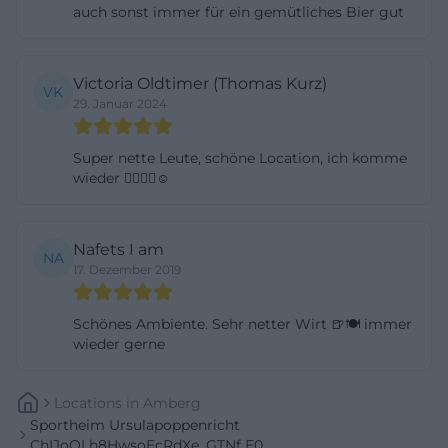
auch sonst immer für ein gemütliches Bier gut
dass die Sportfreunde gute Rahmenbedingungen
für den Sport mitprägen und der Ortsteil damit
weit über den Fußball hinaus wahrgenommen
Victoria Oldtimer (Thomas Kurz)
VK
29. Januar 2024
wird. In Kombination mit der offiziellen
Vereinskommunikation ergibt sich ein Bild von
Super nette Leute, schöne Location, ich komme
einem Verein, der Tradition, Ehrenamt und
wieder 👍🏻👌🏻☺️
moderne Vereinsarbeit miteinander verbindet. Für
die Suche nach Sportverein Ursulapoppenricht
oder Sportfreunde Ursulapoppenricht ist deshalb
Nafets I am
NA
17. Dezember 2019
nicht nur die sportliche Seite relevant, sondern
ebenso die lokale Bedeutung als Treffpunkt für
Schönes Ambiente. Sehr netter Wirt 🍺🍽️ immer
Generationen. ([hahnbach.de]
wieder gerne
(https://www.hahnbach.de/tourismus-
freizeit/vereine/gruppe-sport))
Locations
In
Amberg
Sportplatz Ursulapoppenricht: Kapazität,
Sportheim Ursulapoppenricht
Naturrasen und Spielflächen
ChIJoQLh8HwsoEcRdXe_GTNf E0