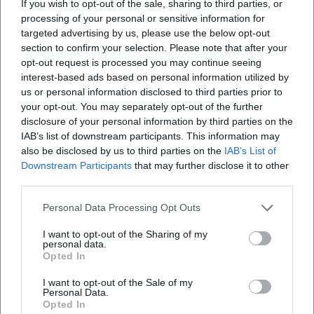
If you wish to opt-out of the sale, sharing to third parties, or
festen Bestandteil des Kreisverbandes Amberg im
processing of your personal or sensitive information for
targeted advertising by us, please use the below opt-out
Verband Wohneigentum, während ein
section to confirm your selection. Please note that after your
ausführlicher Verbandsbericht aus dem Jahr 2025
opt-out request is processed you may continue seeing
schildert, dass die SG Am Wagrain ihre Arbeit
interest-based ads based on personal information utilized by
us or personal information disclosed to third parties prior to
fortsetzt und auf das hundertjährige Bestehen
your opt-out. You may separately opt-out of the further
hinarbeitet. Besonders bemerkenswert ist dabei
disclosure of your personal information by third parties on the
die Vorgeschichte aus dem Jahr 2023: Damals stand
IAB’s list of downstream participants. This information may
also be disclosed by us to third parties on the
IAB’s List of
die Gemeinschaft nach einer Sitzung ohne
Veranstaltungen
Downstream Participants
that may further disclose it to other
Bereitschaft für Vorstandsämter kurzfristig vor dem
third parties.
1. Sep 2026
Aus, bevor sich in einer außerordentlichen
Der Amberger Tanzpavillon ist eine Initiative von Amberger
Personal Data Processing Opt Outs
Mitgliederversammlung eine neue Vorstandschaft
Tanzschaffenden, Tanzgruppen und Vereinen mit freundlicher
Unterstützung des Kulturamtes Amberg.Die Teilnahme ist
fand. Diese Entwicklung zeigt, dass das Siedlerheim
I want to opt-out of the Sharing of my
unverbindlich und kostenfrei möglich. Bei schlechtem Wetter
Party
0,00
€
personal data.
fallen die Veranstaltungen aus.Das Programm und weitere
und die zugehörige Gemeinschaft nicht nur ein
Opted In
Informationen finden Sie unterhttps://amberg.de/tanzpavillon
Gebäude oder ein Name sind, sondern ein
I want to opt-out of the Sale of my
Organismus aus Engagement, Verantwortung und
Personal Data.
Opted In
Identität. Wer die Siedlergemeinschaft sucht, sucht