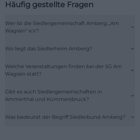
Häufig gestellte Fragen
hinausgeht: Hier werden Kontakte gepflegt,
Nachbarschaft organisiert, Traditionen
Wer ist die Siedlergemeinschaft Amberg „Am
weitergegeben und Informationen für
Wagrain“ e.V.?
Eigenheimbesitzer ausgetauscht. Dass die
Gemeinschaft weiterhin über eine hohe
Wo liegt das Siedlerheim Amberg?
Mitgliederzahl verfügt, unterstreicht ihren
Stellenwert im lokalen Gefüge. In SEO-Begriffen ist
Welche Veranstaltungen finden bei der SG Am
das wichtig, weil Suchanfragen wie
Wagrain statt?
siedlergemeinschaft amberg, siedlerbund amberg
oder am wagrain meist nicht nach einer einzelnen
Gibt es auch Siedlergemeinschaften in
Veranstaltung, sondern nach Orientierung,
Ammerthal und Kümmersbruck?
Zugehörigkeit und einem verlässlichen
Anlaufpunkt im Stadtteil fragen. ([verband-
Was bedeutet der Begriff Siedlerbund Amberg?
wohneigentum.de](https://www.verband-
wohneigentum.de/bayern/on245648?
utm_source=openai))