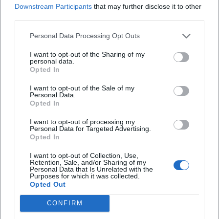
Downstream Participants
that may further disclose it to other
Veranstaltungen, Termine und das lebendige
third parties.
Vereinsleben
Personal Data Processing Opt Outs
Das wichtigste Suchthema rund um die Neue
Heimat Poppenricht sind ganz klar
I want to opt-out of the Sharing of my
personal data.
Veranstaltungen und Termine. Die Vereinsseite
Opted In
nennt eine Vielzahl an Aktivitäten, die das Jahr
I want to opt-out of the Sale of my
strukturieren und die Gemeinschaft im Ort sichtbar
Personal Data.
Opted In
machen. Dazu gehören Sommerfeste,
Ferienprogramme für Kinder, Ausflüge,
I want to opt-out of processing my
Personal Data for Targeted Advertising.
Fachvorträge, Baumschneidekurse und die
Opted In
Häufig gestellte Fragen
alljährliche Adventsfeier. Ebenfalls erwähnt werden
I want to opt-out of Collection, Use,
regelmäßige Treffen der Siedlerfrauen, die den
Retention, Sale, and/or Sharing of my
Personal Data that Is Unrelated with the
Dorfbrunnen kunstvoll als Osterbrunnen
Purposes for which it was collected.
Wo finde ich Veranstaltungen der Siedler- und
Opted Out
schmücken und je nach Wetterlage ein
Eigenheimergemeinschaft Neue Heimat
Poppenricht e.V.?
Brunnenfest veranstalten. Auch die
CONFIRM
Seniorengruppe ist Teil dieses aktiven