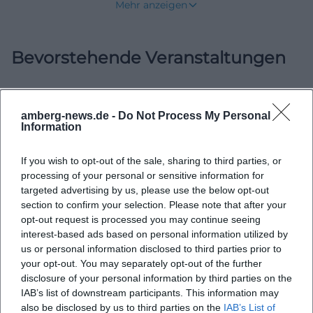
Mehr anzeigen
Geschichte heraus entwickelte sich ein Verein, der
heute nicht nur an seine Wurzeln erinnert, sondern
Bevorstehende Veranstaltungen
sein Profil mit festen Angeboten für Mitglieder,
Familien und ältere Bewohner weiter schärft. Auf
der offiziellen Vereinsseite werden vor allem
Termine, Aktivitäten und organisatorische Hinweise
amberg-news.de -
Do Not Process My Personal
Keine Veranstaltungen gefunden
Information
kommuniziert, während der kleine
Nachrichtenbote und die monatlichen
If you wish to opt-out of the sale, sharing to third parties, or
Informationen den Austausch im Alltag sichern.
processing of your personal or sensitive information for
targeted advertising by us, please use the below opt-out
Wer sich für Veranstaltungen, Mitgliedschaft,
section to confirm your selection. Please note that after your
Gruppenangebote oder die Geschichte der
opt-out request is processed you may continue seeing
Gemeinschaft interessiert, findet hier einen Verein,
interest-based ads based on personal information utilized by
us or personal information disclosed to third parties prior to
der zugleich traditionsbewusst und handfest
your opt-out. You may separately opt-out of the further
organisiert ist. ([verband-wohneigentum.de]
disclosure of your personal information by third parties on the
(https://www.verband-
IAB’s list of downstream participants. This information may
also be disclosed by us to third parties on the
IAB’s List of
wohneigentum.de/poppenricht/on240215))