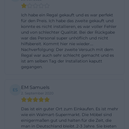
zeitkritische Einkäufe geht. Die Kombination aus
Markt und Außenlager macht den Standort
Ich habe ein Regal gekauft und es war perfekt
für den Preis. Ich habe das zweite gekauft und
alltagstauglich und reduziert für viele Kunden die
konnte es nicht installieren, es war voller Fehler
Hürde, größere Einrichtungsprojekte anzugehen.
und von schlechter Qualität. Bei der Rückgabe
war das Personal super unhöflich und nicht
([poco.de](https://www.poco.de/filiale/poco-
hilfsbereit. Kommt hier nie wieder....
amberg/48))
Nachverfolgung: Der zweite Versuch mit dem
In der Praxis bedeutet das: Wer einen Artikel
Regal war auch sehr schlecht gemacht und es
ist am selben Tag der Installation kaputt
entdeckt, kann ihn zunächst sichern und dann
gegangen.
gezielt abholen, statt auf Zufall zu setzen. POCO
verweist dafür auf den Markt, die
Reservierungsfunktion und bei einigen Standorten
EM Samuels
ES
2. September 2020
zusätzlich auf Lager- oder Außenlagerstrukturen.
Für Amberg ist das besonders relevant, weil die
Das ist ein guter Ort zum Einkaufen. Es ist mehr
Filiale mit Küchenplanung, Montageservice und
wie ein Walmart-Supermarkt. Die Möbel sind
Küchenausstellung auch bei größeren
einigermaßen gut und halten für die Zeit, die
man in Deutschland bleibt..2-3 Jahre. Sie bieten
Anschaffungen beratungsintensiv ist. Wenn