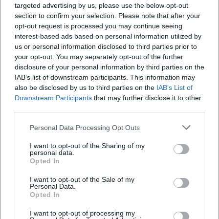
targeted advertising by us, please use the below opt-out
Wohnbereiche vergleichen kann, bevor man
section to confirm your selection. Please note that after your
losfährt. ([poco.de](https://www.poco.de/filiale/poco-
opt-out request is processed you may continue seeing
interest-based ads based on personal information utilized by
amberg/48))
us or personal information disclosed to third parties prior to
Häufig gestellte Fragen
Auch digital ist POCO Amberg gut aufgestellt.
your opt-out. You may separately opt-out of the further
POCO verweist auf die eigene App sowie auf den
disclosure of your personal information by third parties on the
IAB’s list of downstream participants. This information may
Online-Shop, in dem Informationen zu Märkten,
Welche Öffnungszeiten hat POCO Amberg?
also be disclosed by us to third parties on the
IAB’s List of
aktuelle Angebote und weitere Inspirationen
Downstream Participants
that may further disclose it to other
bereitstehen. Laut den offiziellen
Gibt es bei POCO Amberg ein Lager oder
third parties.
Außenlager?
Unternehmensangaben gibt es im Sortiment nicht
Personal Data Processing Opt Outs
nur klassische Möbel, sondern auch Küchen,
I want to opt-out of the Sharing of my
Wo finde ich den Prospekt und aktuelle
Haushaltswaren, Heimtextilien, Tapeten,
personal data.
Angebote für POCO Amberg?
Opted In
Teppichböden, Teppiche, Elektroartikel,
Elektrogroßgeräte, Leuchten, Saisonartikel und
I want to opt-out of the Sale of my
Personal Data.
Bietet POCO Amberg Küchenplanung und
weitere Kategorien. Das passt gut zu den vielen
Opted In
Reservieren & Abholen?
Suchanfragen rund um poco amberg online, poco
I want to opt-out of processing my
amberg fotos oder poco amberg waschmaschine,