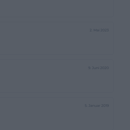
icht – wer nur
t so
Kernstadtbereich
2. Mai 2023
tz gegenüber
teuert je nach
weisen des PLS.
urger Straße.
remden
9. Juni 2020
 Nachfrage
arf eine
e bietet.
em sehr
ätze live
5. Januar 2019
S PaketShop im