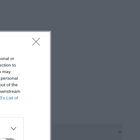
t befindet sich
rchgängige
schlossen).
lt zu bringen
 in der Regel
 sehr früh oder
sonal or
gevorteile
ection to
onsangeboten
ou may
enräume benannt;
 personal
out of the
um eine zentrale
 downstream
cksichtigt wird.
B’s List of
enden
 Spezialmärkte,
bündeln, Pakete
sende Parkoption
hier ein