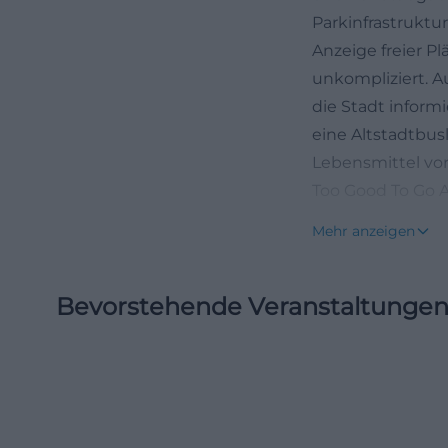
Parkinfrastruktu
Anzeige freier P
unkompliziert. A
die Stadt inform
eine Altstadtbus
Lebensmittel vo
Too Good To Go A
PaketShop und st
Mehr anzeigen
Anlaufstelle für
Adresse, Lage un
Bevorstehende Veranstaltunge
Die exakte Ansch
Amberg. Diese Hä
Nabburger Tor, e
belegt ist und i
Quartier kennt, 
Achse, die den Z