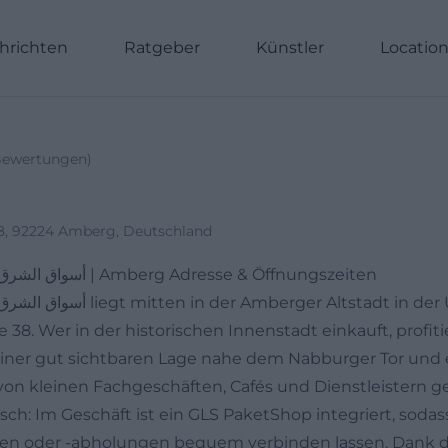
hrichten
Ratgeber
Künstler
Locatio
ewertungen
)
38, 92224 Amberg, Deutschland
Market Alschark أسواق الشرق | Amberg Adresse & Öffnungszeiten
38. Wer in der historischen Innenstadt einkauft, profiti
iner gut sichtbaren Lage nahe dem Nabburger Tor und 
n kleinen Fachgeschäften, Cafés und Dienstleistern gep
sch: Im Geschäft ist ein GLS PaketShop integriert, sodas
n oder -abholungen bequem verbinden lassen. Dank d