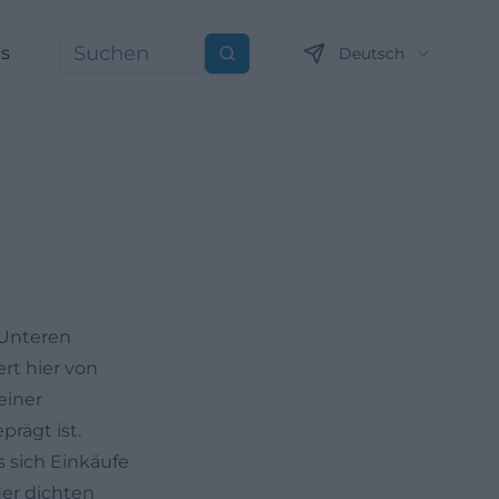
ns
Deutsch
Suchen
ert hier von
einer
rägt ist.
s sich Einkäufe
er dichten