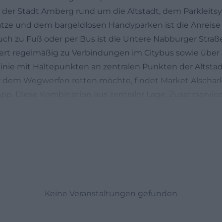
r der Stadt Amberg rund um die Altstadt, dem Parkleits
lätze und dem bargeldlosen Handyparken ist die Anreis
uch zu Fuß oder per Bus ist die Untere Nabburger Straße
iert regelmäßig zu Verbindungen im Citybus sowie über I
linie mit Haltepunkten an zentralen Punkten der Altstad
r dem Wegwerfen retten möchte, findet Market Alschar
pp. Diese Kombination aus zentraler Lage, Zusatzservic
ädtischer Infrastruktur macht den Markt zu einer adre
 tägliche Besorgungen in Amberg.
d Öffnungszeiten: alles Wichtige kompakt
n
rift von Market Alschark lautet Untere Nabburger Straß
userzeile gehört klar zur Altstadt und liegt in direkte
inem markanten historischen Stadttor, das seit dem 14.
n der Renaissance sein prägendes Erscheinungsbild erhie
Keine Veranstaltungen gefunden
weiß: Die Untere Nabburger Straße ist eine zentrale, vo
ugang in die Altstadt erleichtert und mit Fußwegen zum