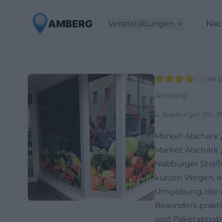
Veranstaltungen
Nac
(
48
B
Amberg
u. Nabburger Str. 
Market Alschark أسواق الشرق liegt mitten in der Amberger Altstadt in der Unteren
Nabburger Straße 
kurzen Wegen, e
Umgebung, die vo
Besonders prakti
und Paketabgabe