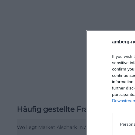
ZOB-Umfeld und R
ein GLS PaketSho
Zeiten von Monta
Diese Paketshop
oder abzuholen. 
amberg-n
servicebezogen 
If you wish 
später am Abend
sensitive in
gehen über die u
confirm you
wird die Untere 
continue se
information 
Berichte zu Baup
further disc
Innenstadtlage h
participants
Für Besucherinn
Downstream 
Häufig gestellte Fragen
Angeboten: In de
Gastronomie und 
Persona
auf dem Weg erl
Wo liegt Market Alschark in Amberg?
nie weit entfernt