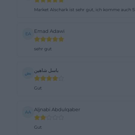
die Stadt die Alt
schnell ein Pake
punktgenau für d
Emad Adawi
eigene Parkbere
EA
dem Stadttheater
sehr gut
Verkehrslage von
Zu Fuß sind es v
Dank der ausges
باسل شاهين
بش
problemlos. Tipp
steigen; dann lo
Gut
Alternative wie d
Insgesamt ist di
nutzerfreundlich
Aljnabi Abdulqaber
AA
checken will, fi
Paketdienste vor
Gut
Ein klarer Mehrw