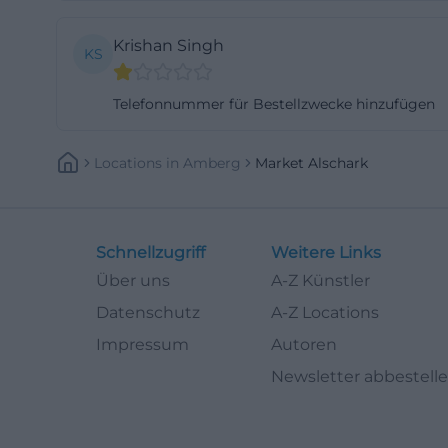
Markt. Laut Shop
Krishan Singh
geöffnet, sonnta
KS
gut in den Allta
Telefonnummer für Bestellzwecke hinzufügen
kombiniert mit 
Paketabgabe, Rü
an den Shop adre
Locations
In
Amberg
Market Alschark
bereithalten un
Kartons empfiehl
die Altstadt sin
Schnellzugriff
Weitere Links
Pakete verschick
Über uns
A-Z Künstler
Zeit zu sparen. 
Datenschutz
A-Z Locations
(etwa wenn kurzz
Impressum
Autoren
Puffer. Sollte 
Newsletter abbestell
schließen, sind 
jedoch die besch
Paketservice heb