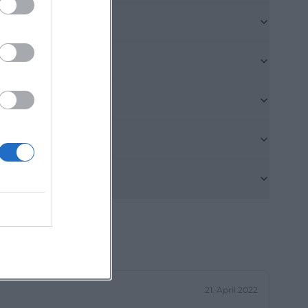
parken
rkmöglichkeiten
m (PLS) zeigt in
t sich bereits
rfürstenbad
n lange
ostet die erste
er
imal 2,00 € in
er die Georg-
ionen bieten
wiesenen
parken zur
ldlos gelöst
21. April 2022
 ist dabei, dass