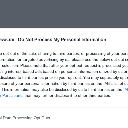
ichtung Bahnhofstraße vernetzt ist. Direkt am Standor
p; für diesen gelten laut offizieller Händlerauskunft du
g bis Samstag, jeweils 09:00 bis 19:00 Uhr (sonntags ge
-Zeiten ermöglichen es, Sendungen über den Tag vertei
Wichtig für die Planung: Paketshop-Öffnungszeiten sind
ews.de -
Do Not Process My Personal Information
und können von generellen Ladenzeiten abweichen; wer
to opt-out of the sale, sharing to third parties, or processing of your per
 kommen möchte, prüft am besten tagesaktuell. Die La
formation for targeted advertising by us, please use the below opt-out s
nmittelbare Adresse hinaus. In städtischen Informati
r selection. Please note that after your opt-out request is processed y
Nabburger Straße mehrfach als Teil der Altstadt-Them
eing interest-based ads based on personal information utilized by us or
disclosed to third parties prior to your opt-out. You may separately opt-
rojekten und Verkehrssituationen zeigen, dass es sich 
losure of your personal information by third parties on the IAB’s list of
andelt, die bei städtischen Maßnahmen besonders berü
. This information may also be disclosed by us to third parties on the
IA
en und Besucher bedeutet das kurze Wege zu ergänz
Participants
that may further disclose it to other third parties.
r Nachbarschaft finden sich weitere Lebensmittel- und
Services. Das schafft Synergien – Einkäufe lassen sich 
l Data Processing Opt Outs
edigen, und wenn es schnell gehen muss, liegt die pas
. Wer die lebendige Altstadt-Atmosphäre schätzt, findet 