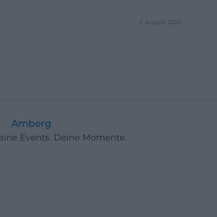
bis 19:00 Uhr
7. August 2025
tliche Sendungen
weg oder
 Regel
te, wenn diese
der QR-Codes
. Bei größeren
 die Wege durch
er regelmäßig
Amberg
en, um vor Ort
Deine Events. Deine Momente.
en abhängen
in paar Minuten
hem früher
etet der Standort
sätzliche
retournieren,