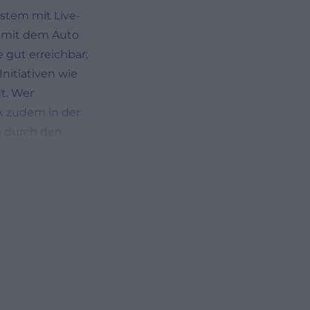
ystem mit Live-
e mit dem Auto
 gut erreichbar;
nitiativen wie
t. Wer
k zudem in der
e durch den
sssicheren
e 38, 92224
r Beziehung zum
 Jahrhundert
lt. Wer das
n Handel geprägte
 Hallplatz, zum