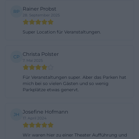
Kombination aus zentraler Lage, Autobahnnähe
Rainer Probst
RP
und direkt verfügbaren Stellflächen macht den
28. September 2025
kubus zu einer Location, die in puncto
Super Location für Veranstaltungen.
Besucherkomfort überzeugt. ([kubus-buehne.de]
(https://kubus-buehne.de/?utm_source=openai))
Sitzplan, Plätze und Kapazität
Christa Polster
CP
Die Kapazität des kubus Ursensollen ist flexibel und
7. Mai 2025
für unterschiedliche Veranstaltungsformate sehr
gut skalierbar. Laut offizieller technischer
Für Veranstaltungen super. Aber das Parken hat
mich bei so vielen Gästen und so wenig
Dokumentation verfügt der Saal über 256 Sitzplätze
Parkplätze etwas genervt.
im Parkett und 48 Sitzplätze auf der Galerie
beziehungsweise Empore. Zusammen ergibt das
304 Sitzplätze in der Standardbestuhlung mit
Josefine Hofmann
JH
17. April 2024
fester Bühne. Für Stehkonzerte sind bis zu 440
Besucher möglich. Die Bühne selbst ist variabel
Wir waren hier zu einer Theater Aufführung und
erweiterbar, wodurch sich die Zahl der Sitzplätze je