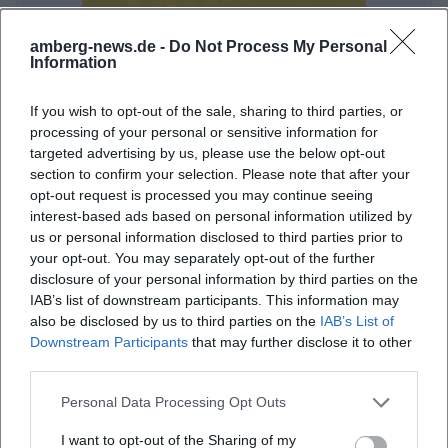
frühzeitig Tickets sichern möchte. Auch wenn
amberg-news.de -
Do Not Process My Personal
einzelne Ticketdetails je nach Event variieren, ist die
OVIGO Theater - Kalter weißter Mann in Amberg: Pointenscharfe
Information
Komödie mit Trauerfeier-Alarm
Logik immer dieselbe: Das Haus bündelt Kultur,
24. Okt 2026
Information und Buchbarkeit an einem Ort.
Ein Abend voller schräger Familienlogik, Machtspiele und Pointen
If you wish to opt-out of the sale, sharing to third parties, or
im kubus Ursensollen. Am 24.10.2026 ab 20:00 Uhr, Tickets ab
processing of your personal or sensitive information for
Dadurch werden die Suchanfragen rund um kubus
15,50 Euro. #Comedy #Theater
targeted advertising by us, please use the below opt-out
Ursensollen Tickets, Programm und Vorverkauf
Komödie
15,50
€
section to confirm your selection. Please note that after your
direkt bedient. Wer sich für Abendkassen,
opt-out request is processed you may continue seeing
interest-based ads based on personal information utilized by
Vorverkauf oder Event-Highlights interessiert,
us or personal information disclosed to third parties prior to
findet im offiziellen Auftritt eine verlässliche
your opt-out. You may separately opt-out of the further
Anlaufstelle. Hinzu kommt die regionale Bindung
disclosure of your personal information by third parties on the
IAB’s list of downstream participants. This information may
des Programms: Es gibt wiederkehrende Formate,
also be disclosed by us to third parties on the
IAB’s List of
saisonale Highlights und Veranstaltungen, die
Downstream Participants
that may further disclose it to other
bewusst auf das Publikum in der Oberpfalz
third parties.
zugeschnitten sind. Der kubus ist damit nicht nur
Personal Data Processing Opt Outs
Stephan Schulz: Costa Rica - 3D-Show
eine Adresse für einen einzelnen Abend, sondern
I want to opt-out of the Sharing of my
ein Ort mit kontinuierlicher Programmrelevanz.
15. Nov 2026