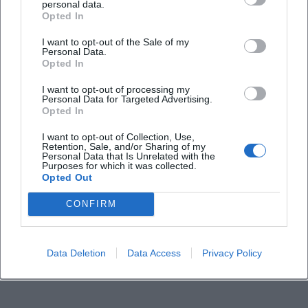
personal data.
Costa Rica hautnah in 3D: Stephan Schulz zeigt Regenwald,
Genau das macht ihn für Suchmaschinen so
Opted In
Vulkane und Hammerhaie im kubus Ursensollen. 15.11.2026 ab 16
Euro. Jetzt Plätze sichern! #CostaRica
interessant und für Besucher so nützlich. ([kubus-
I want to opt-out of the Sale of my
Personal Data.
Touren
16,00
€
buehne.de](https://kubus-buehne.de/?
Opted In
utm_source=openai))
I want to opt-out of processing my
Anfahrt und Parken am kubus Ursensollen
Personal Data for Targeted Advertising.
Opted In
Die Anfahrt zum kubus Ursensollen ist einer der
größten praktischen Vorteile des Standorts. Die
I want to opt-out of Collection, Use,
Retention, Sale, and/or Sharing of my
Adresse Schulgasse 1 in 92289 Ursensollen ist
Personal Data that Is Unrelated with the
Purposes for which it was collected.
zentral im Ort verankert und zugleich überregional
Opted Out
gut angebunden. In der offiziellen Beschreibung
CONFIRM
wird die direkte Autobahnanbindung an die A 6
hervorgehoben, die die Gemeinde in den
Verkehrsraum zwischen Paris, Nürnberg und Prag
Data Deletion
Data Access
Privacy Policy
einbindet. Für Besucher bedeutet das: Der Weg
nach Ursensollen ist nicht nur für Einheimische
kurz, sondern auch für Gäste aus der weiteren