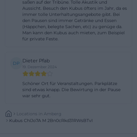
saßen auf der Tribüne. Tolle Akustik und
nach Bühnenlayout verändert. Mit einer
Aussicht. Besuch den Kubus öfters im Jahr, da es
immer tolle Unterhaltungsangebote gibt. Bei
Erweiterung bleibt die Empore mit 48 Plätzen
den Pausen sind immer Getränke und Essen
erhalten, während sich die Parkettkapazität
(Häppchen, belegte Sachen, etc) zu genüge da.
schrittweise reduziert. Diese Flexibilität ist für
Man kann den Kubus auch mieten, zum Beispiel
für private Feste.
Veranstalter besonders wertvoll, weil sie den Raum
nicht starr festlegt, sondern an das jeweilige Event
anpasst. Für ein Theaterstück braucht es eine
Dieter Pfab
DP
andere Bestuhlung als für ein Konzert, eine
19. Dezember 2024
Präsentation oder eine Gala. Der kubus ist darauf
Schöner Ort für Veranstaltungen. Parkplätze
vorbereitet und kann deshalb sowohl intime als
sind etwas knapp. Die Bewirtung in der Pause
auch größere Formate sauber abbilden. ([kubus-
war sehr gut.
buehne.de](https://kubus-buehne.de/wp-
content/uploads/2021/11/Pressemappe-KUBUS-
Locations
In
Amberg
Ursensollen.pdf))
Kubus ChIJo7A M 2Bn0cRkd31RWsBTvI
Die technischen Eckdaten unterstreichen diese
Vielseitigkeit. Die Grundfläche des Saals beträgt 211