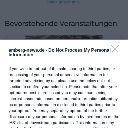
Mehr anzeigen
Wegen, örtlicher Identität und einer klaren
Verbindung zu den Menschen, die hier wohnen,
Bevorstehende Veranstaltungen
arbeiten und feiern. Die Gemeinde beschreibt
Königstein als Erholungsort mit guter Gastronomie
und hohem Freizeitwert; zugleich ist der Ort über
die A9, die B85 und den Bahnhof Neuhaus gut
amberg-news.de -
Do Not Process My Personal
erreichbar. Für einen Marktplatz ist das ein
Information
wichtiger Vorteil, denn so wird aus einem zentralen
If you wish to opt-out of the sale, sharing to third parties, or
Platz nicht nur ein schöner Anblick, sondern ein
processing of your personal or sensitive information for
wirklich nutzbarer Ausgangspunkt für Besuche,
targeted advertising by us, please use the below opt-out
Termine und Veranstaltungen. ([vg-koenigstein.de]
section to confirm your selection. Please note that after your
Markt der Genüsse - Der Herbst kocht auf
opt-out request is processed you may continue seeing
(https://www.vg-koenigstein.de/Markt-
interest-based ads based on personal information utilized by
3. Okt 2026
K%C3%B6nigstein/Marktgemeinde/))
us or personal information disclosed to third parties prior to
Herbstlicher Genuss im historischen Ortskern von Königstein:
Königstein Marktplatz als Ortszentrum und
your opt-out. You may separately opt-out of the further
regionale Spezialitäten, Handwerk und rund 30 Aussteller am
disclosure of your personal information by third parties on the
03.10.2026. #RegionalGenießen
Treffpunkt
IAB’s list of downstream participants. This information may
Märkte
Wer nach dem Königsteiner Marktplatz sucht,