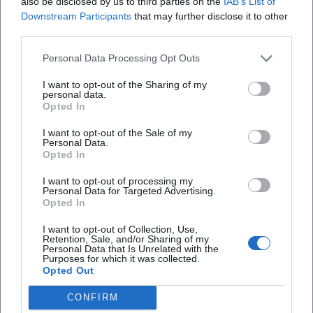
also be disclosed by us to third parties on the
IAB’s List of
meint in der Praxis meist das Herz des Ortes: einen
Downstream Participants
that may further disclose it to other
third parties.
offenen, gut angebundenen Platz im Zentrum der
Marktgemeinde, der für Begegnungen, Wege,
Personal Data Processing Opt Outs
Gastronomie und offizielle Anlässe genutzt wird.
I want to opt-out of the Sharing of my
Die Struktur der Website der
personal data.
Opted In
Verwaltungsgemeinschaft zeigt sehr klar, welche
Bedeutung dieser Bereich hat. Unter den häufig
I want to opt-out of the Sale of my
Personal Data.
gesuchten Themen stehen dort nicht nur aktuelle
Opted In
Informationen und Online-Bürgerservice, sondern
I want to opt-out of processing my
Personal Data for Targeted Advertising.
auch Veranstaltungen, Hotellerie, Gastronomie und
Opted In
Ferienwohnungen. Das ist ein starkes Indiz dafür,
I want to opt-out of Collection, Use,
dass Königstein nicht als Durchfahrtsort
Retention, Sale, and/or Sharing of my
Personal Data that Is Unrelated with the
wahrgenommen werden soll, sondern als Ziel für
Purposes for which it was collected.
Menschen, die bewusst anreisen und sich im Ort
Opted Out
aufhalten möchten. Gleichzeitig macht der Bereich
CONFIRM
rund um Oberer Markt, Marktplatz und Unterer