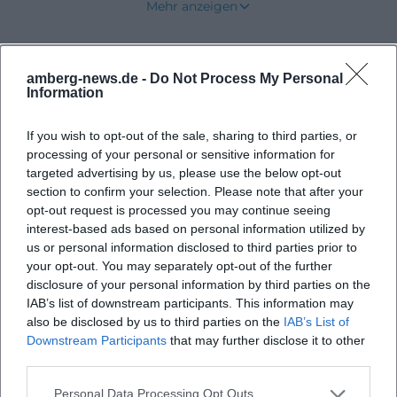
Mehr anzeigen
einem barocken Bauwerk, sondern einem
identitätsstiftenden Ort, an dem sich die
Bevorstehende Veranstaltungen
Entwicklung des Dorfes, die kirchliche Nutzung
amberg-news.de -
Do Not Process My Personal
Information
und die aufwendige Restaurierung der letzten
Jahre unmittelbar ablesen lassen. Die
If you wish to opt-out of the sale, sharing to third parties, or
Johanneskirche ist damit zugleich Landmarke,
Keine Veranstaltungen gefunden
processing of your personal or sensitive information for
Erinnerungsort und Ausdruck einer lebendigen
targeted advertising by us, please use the below opt-out
section to confirm your selection. Please note that after your
lokalen Kultur. ([ebermannsdorf.de]
opt-out request is processed you may continue seeing
(https://www.ebermannsdorf.de/sehenswertes/))
interest-based ads based on personal information utilized by
Geschichte und Sanierung der Johanneskirche
us or personal information disclosed to third parties prior to
your opt-out. You may separately opt-out of the further
Ebermannsdorf
disclosure of your personal information by third parties on the
Die Geschichte der Johanneskirche ist eng mit der
IAB’s list of downstream participants. This information may
Geschichte des Schlosses Ebermannsdorf
also be disclosed by us to third parties on the
IAB’s List of
Downstream Participants
that may further disclose it to other
verbunden. Die Quellen beschreiben sie als
third parties.
ehemalige Schlosskirche und als barocken Bau des
frühen 18. Jahrhunderts. In der offiziellen
Personal Data Processing Opt Outs