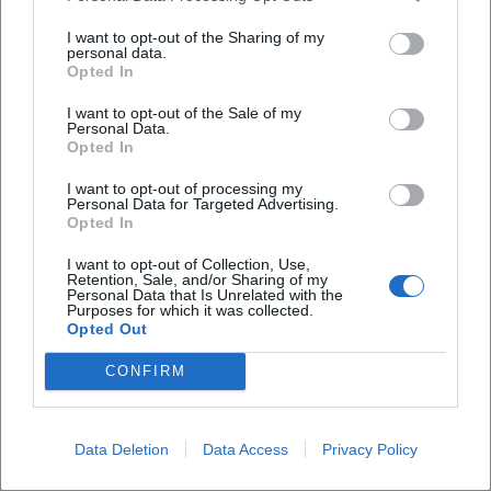
bayerischen Darstellung heißt es, dass die
I want to opt-out of the Sharing of my
personal data.
Filialkirche St. Johannes der Täufer in den 1720er
Opted In
Jahren erbaut wurde und südlich des Schlosses
I want to opt-out of the Sale of my
liegt. Die KEB Amberg-Sulzbach präzisiert, dass die
Personal Data.
heutige Kirche 1721/22 als Erstlingswerk des
Opted In
Münchner Stadtmaurermeisters Ignaz Anton
I want to opt-out of processing my
Personal Data for Targeted Advertising.
Gunetzrhainer entstand. Damit gehört sie zu den
Opted In
bemerkenswerten Sakralbauten der Oberpfalz, weil
I want to opt-out of Collection, Use,
sie die frühe Handschrift eines bedeutenden
Retention, Sale, and/or Sharing of my
Personal Data that Is Unrelated with the
Baumeisters zeigt und zugleich ein Stück
Purposes for which it was collected.
Opted Out
Häufig gestellte Fragen
herrschaftlicher Schlossgeschichte bewahrt. Dass
der Bau auf ältere Mauerreste und auf eine
CONFIRM
Vorgängerkirche zurückgeht, zeigt, wie tief die
Wo liegt die Johanneskirche Ebermannsdorf?
Geschichte dieses Ortes reicht und wie viele
Data Deletion
Data Access
Privacy Policy
Schichten sich in seinem Mauerwerk überlagern.
Wer hat die Johanneskirche Ebermannsdorf
([bayern.de](https://www.bayern.de/140-000-euro-
gebaut?