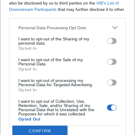
also be disclosed by us to third parties on the
IAB’s List of
([gasthof-wulfen.de](https://www.gasthof-
Gasthof zum Wulfen?
Downstream Participants
that may further disclose it to other
wulfen.de/uebernachtung.html))
third parties.
Auch die Beschreibung der Öffnungszeiten trägt
Wo kann ich beim Hotel Gasthof zum Wulfen
Personal Data Processing Opt Outs
parken?
zur Planbarkeit bei. Auf der Startseite und in den
I want to opt-out of the Sharing of my
Unterseiten werden Küchenzeiten genannt,
personal data.
Welche Räumlichkeiten gibt es für Feiern und
Opted In
während die aktuellen Öffnungszeiten jeweils auf
Tagungen?
der Website kommuniziert werden. Für Gäste ist
I want to opt-out of the Sale of my
Personal Data.
das hilfreich, weil sie schon vor der Buchung sehen,
Opted In
Wie sind die Rezensionen zum Hotel Gasthof
dass der Fokus nicht auf einem anonymen Self-
zum Wulfen?
I want to opt-out of processing my
Check-in-Konzept liegt, sondern auf einem
Personal Data for Targeted Advertising.
Opted In
klassischen Gasthof mit persönlicher Betreuung.
Wo liegt der Gasthof zum Wulfen genau?
Wer nach hotel gasthof zum wulfen preise oder
I want to opt-out of Collection, Use,
Retention, Sale, and/or Sharing of my
hotel gasthof zum wulfen zimmer sucht, braucht
Personal Data that Is Unrelated with the
Purposes for which it was collected.
keine langen Umwege: Die wichtigsten Daten sind
Opted Out
Bewertungen
offen sichtbar und klar strukturiert. Genau das
CONFIRM
stärkt die Nutzerfreundlichkeit und erhöht die