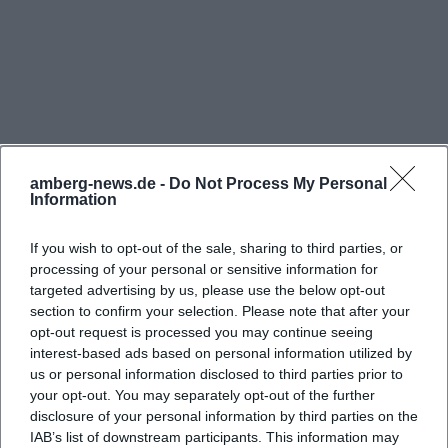
über Balkon oder Terrasse. Preislich unterscheidet
die Website zwischen Kategorie 1 im Neubau und
Kategorie 2 im Altbau. In Kategorie 1 liegen die
Einzelzimmer inklusive Frühstück bei 73 bis 83
Euro, die Doppelzimmer bei 128 Euro, die
Doppelzimmer zur Einzelbelegung bei 83 Euro und
amberg-news.de -
Do Not Process My Personal
die Dreibettzimmer bei 150 Euro. In Kategorie 2
Information
kostet das Einzelzimmer 73 Euro, das
Doppelzimmer 109 Euro, die Doppelzimmer zur
If you wish to opt-out of the sale, sharing to third parties, or
processing of your personal or sensitive information for
Einzelbelegung 83 Euro und das Dreibettzimmer
targeted advertising by us, please use the below opt-out
Häufig gestellte Fragen
150 Euro. Zusätzlich wird ein Frühstücksbuffet für 10
section to confirm your selection. Please note that after your
Euro pro Person genannt. Für Menschen, die nach
opt-out request is processed you may continue seeing
interest-based ads based on personal information utilized by
Hotelpreisen suchen, ist diese Transparenz
Wo finde ich Fotos vom Hotel Gasthof zum
us or personal information disclosed to third parties prior to
besonders wichtig, weil sie sofort erkennen
Wulfen?
your opt-out. You may separately opt-out of the further
können, welches Zimmer für Geschäftsreise,
disclosure of your personal information by third parties on the
IAB’s list of downstream participants. This information may
Familienbesuch oder Wochenendaufenthalt passt.
Wie hoch sind die Preise für die Zimmer im Hotel