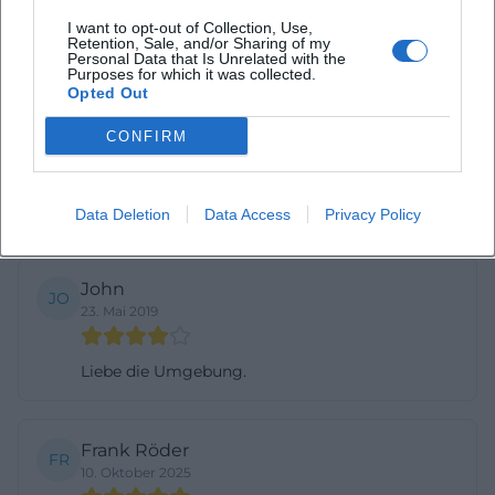
Liebe die Außensitzplätze... das Schnitzel ist auch
I want to opt-out of Collection, Use,
Retention, Sale, and/or Sharing of my
lecker.
Personal Data that Is Unrelated with the
Purposes for which it was collected.
Opted Out
Roger Wareham
RW
CONFIRM
29. Mai 2022
Gutes Essen.
Data Deletion
Data Access
Privacy Policy
John
JO
23. Mai 2019
Liebe die Umgebung.
Frank Röder
FR
10. Oktober 2025