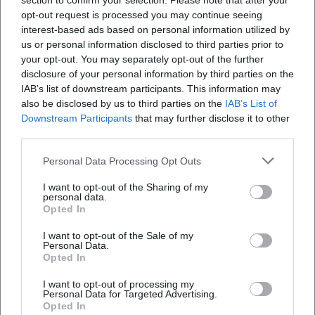
section to confirm your selection. Please note that after your
opt-out request is processed you may continue seeing
interest-based ads based on personal information utilized by
us or personal information disclosed to third parties prior to
your opt-out. You may separately opt-out of the further
disclosure of your personal information by third parties on the
Bewertungen
IAB’s list of downstream participants. This information may
also be disclosed by us to third parties on the
IAB’s List of
Downstream Participants
that may further disclose it to other
third parties.
Ryan
RY
16. April 2022
Personal Data Processing Opt Outs
Schöne kleine, charmante Location, um hier zu
I want to opt-out of the Sharing of my
personal data.
Mittag oder Abend zu essen oder Kaffee und
Opted In
Kuchen zu genießen. Macht einen Spaziergang
in der Gegend und kommt dann hierher.
I want to opt-out of the Sale of my
Personal Data.
Opted In
Duane Beach
I want to opt-out of processing my
DB
Personal Data for Targeted Advertising.
5. September 2021
Opted In