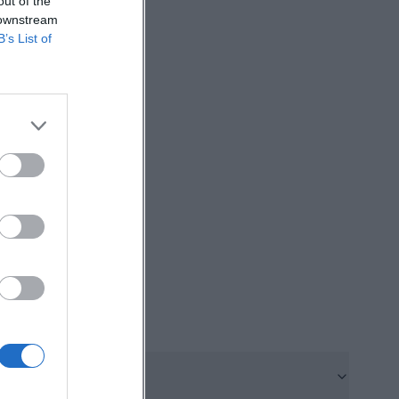
out of the
 downstream
B’s List of
sie die
eschlossene
en und Häusern.
torischer
nau das passt
sche Nutzung
r anonymen
en kann. Wer
hnelle
Amberg bewusst
nforst in Amberg
hen Anlagen