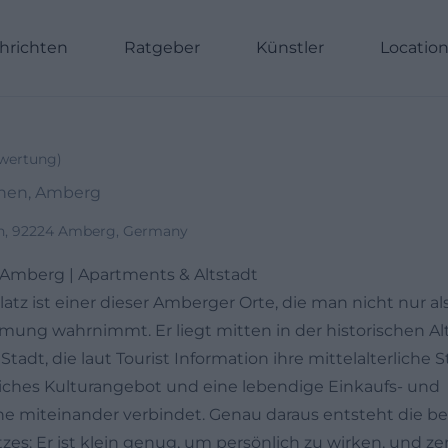
hrichten
Ratgeber
Künstler
Locatio
wertung
)
chen, Amberg
n, 92224 Amberg, Germany
 Amberg | Apartments & Altstadt
atz ist einer dieser Amberger Orte, die man nicht nur als
mung wahrnimmt. Er liegt mitten in der historischen Al
Stadt, die laut Tourist Information ihre mittelalterliche S
 reiches Kulturangebot und eine lebendige Einkaufs- und
e miteinander verbindet. Genau daraus entsteht die b
zes: Er ist klein genug, um persönlich zu wirken, und z