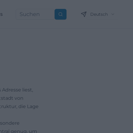
ns
Deutsch
Suchen
 Adresse liest,
tstadt von
truktur, die Lage
esondere
entral genug, um