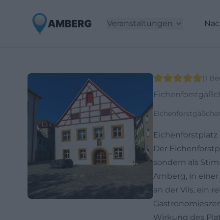
Veranstaltungen
Nac
(
1
Be
Eichenforstgäß
Eichenforstgäßche
Eichenforstplatz
Der Eichenforstpl
sondern als Stim
Amberg, in einer 
an der Vils, ein
Gastronomieszen
Wirkung des Plat