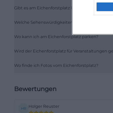
verbunden ist. Di
Gibt es am Eichenforstplatz Übernachtungsmögl
Herrschaftsgebä
entbehrlich wurd
Welche Sehenswürdigkeiten sind in der Nähe?
ursprünglich am 
später das neue 
Wo kann ich am Eichenforstplatz parken?
Eichenforstplatz 
die frühere Mach
Wird der Eichenforstplatz für Veranstaltungen g
ist das besonders
einsperrt, sonde
Wo finde ich Fotos vom Eichenforstplatz?
(https://amberg
veste))
Eichenforstplat
Bewertungen
Die Eichenforst
historischen Umf
beschreibt das Q
Holger Reuster
HR
Eichenforstplatz.