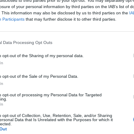
disclosed to third parties prior to your opt-out. You may separately opt-
 Amberg: Lage, Altstadt und historisches Umfeld
losure of your personal information by third parties on the IAB’s list of
. This information may also be disclosed by us to third parties on the
IA
enforstplatzes ist einer seiner größten Pluspunkte, weil 
Participants
that may further disclose it to other third parties.
e der Amberger Altstadt sichtbar macht: kurze Wege, g
kturen und eine dichte Folge von kleinen Straßen, Plätz
er Tourist Information als Stadt beschrieben, in der his
l Data Processing Opt Outs
rne Nutzung selbstverständlich ineinandergreifen. Ge
o opt-out of the Sharing of my personal data.
platz, denn hier begegnen sich Wohnnutzung, touristi
In
utzung auf engem Raum. Der Platz liegt nicht an eine
n in einem Bereich, in dem man die Stadt zu Fuß erleb
o opt-out of the Sale of my Personal Data.
t spaziert, spürt schnell, dass die Wege hier nicht auf sc
In
legt sind, sondern auf Orientierung, Blickachsen und
to opt-out of processing my Personal Data for Targeted
tät. Das macht den Platz für Gäste interessant, die in 
ing.
In
ehen wohnen möchten. ([tourismus.amberg.de]
mus.amberg.de/?utm_source=openai))
o opt-out of Collection, Use, Retention, Sale, and/or Sharing
ersonal Data that Is Unrelated with the Purposes for which it
die Umgebung besonders spannend, weil der Name Eiche
lected.
Out
uftaucht, sondern mit der Entwicklung der landesherrlic