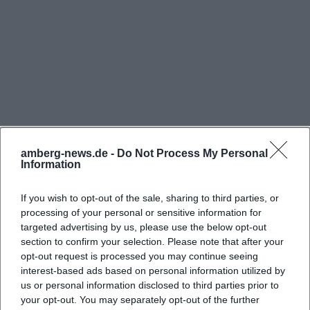
einfach: Das Gelände liegt im Bereich des
ehemaligen Bahnbetriebswerks, also an einem Ort,
der historisch direkt mit dem Eisenbahnbetrieb in
Amberg verbunden ist. Wer nach der Adresse, der
Anfahrt oder nach dem Museum in Amberg sucht,
landet hier also am richtigen Punkt. Besonders
hilfreich ist, dass die Website die Lage klar als
Ausgangspunkt für den Besuch benennt und den
amberg-news.de -
Do Not Process My Personal
Information
Bezug zwischen Verein, Museum und Gelände
deutlich macht. Das ist wichtig, weil der Standort
If you wish to opt-out of the sale, sharing to third parties, or
Häufig gestellte Fragen
nicht nur eine Postadresse ist, sondern ein
processing of your personal or sensitive information for
targeted advertising by us, please use the below opt-out
gewachsenes Areal mit mehreren Funktionen:
section to confirm your selection. Please note that after your
Vereinsheim, Restaurierungsort, Ausstellungsfläche
Wo befindet sich die Amberger Kaolinbahn e.V.?
opt-out request is processed you may continue seeing
und künftiges Museum. ([amberger-kaolinbahn.de]
interest-based ads based on personal information utilized by
us or personal information disclosed to third parties prior to
(https://amberger-kaolinbahn.de/anfahrt/))
Gibt es schon feste Öffnungszeiten und
your opt-out. You may separately opt-out of the further
Für Besucher bedeutet das: Die Amberger
Eintrittspreise für das OIL-M?