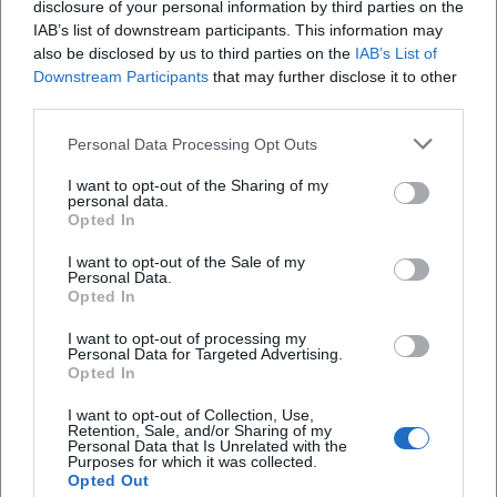
disclosure of your personal information by third parties on the
Kaolinbahn ist kein klassisches Theater- oder
IAB’s list of downstream participants. This information may
also be disclosed by us to third parties on the
IAB’s List of
Konzerthaus mit festem Saalplan, sondern ein
Was ist das Besondere am Lokschuppen der
Downstream Participants
that may further disclose it to other
historischer Ort, an dem sich der Zugang je nach
Amberger Kaolinbahn?
third parties.
Projektstand und Veranstaltung unterscheidet. Die
Personal Data Processing Opt Outs
Seite des OIL-M weist ausdrücklich darauf hin, dass
Was kann man auf der Drehscheibe sehen?
es derzeit noch keine festen Preise und
I want to opt-out of the Sharing of my
personal data.
Öffnungszeiten gibt, weil sich das Museum noch im
Welche Veranstaltungen gibt es auf dem
Opted In
Gelände?
Aufbau befindet. Gleichzeitig kündigt die Startseite
I want to opt-out of the Sale of my
eine schrittweise Eröffnung ab 2026 an. Das macht
Personal Data.
Opted In
die Anfahrt besonders relevant, denn Interessierte
Worum geht es bei der Lokalbahn Amberg–
Schnaittenbach?
sollten vor einem Besuch immer die aktuellen
I want to opt-out of processing my
Personal Data for Targeted Advertising.
Hinweise auf der Website prüfen. Wer nach
Opted In
Amberger Kaolinbahn Adresse, Öffnungszeiten
I want to opt-out of Collection, Use,
oder Museum Amberg sucht, findet hier also nicht
Bewertungen
Retention, Sale, and/or Sharing of my
Personal Data that Is Unrelated with the
nur eine Lokation, sondern ein Projekt in
Purposes for which it was collected.
Opted Out
Entwicklung, das mit wachsender Substanz und