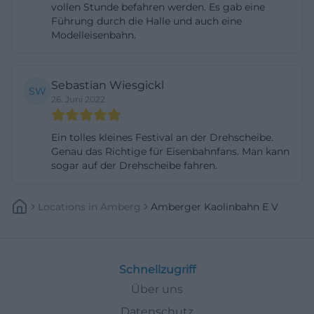
vollen Stunde befahren werden. Es gab eine
wurde und im Bahnhofsareal bereits eine
Führung durch die Halle und auch eine
Lokremise existierte. Später wurde das Areal durch
Modelleisenbahn.
die wachsende Zahl der Nebenbahnen zu klein,
sodass am Galgenbergweg ein neuer Standort
Sebastian Wiesgickl
SW
gefunden wurde. Zwischen 1918 und 1923 entstand
26. Juni 2022
dort ein fünfständiger Lokschuppen als
Notstandsmaßnahme unmittelbar nach dem
Ein tolles kleines Festival an der Drehscheibe.
Genau das Richtige für Eisenbahnfans. Man kann
Ersten Weltkrieg. Das macht den Ort nicht nur
sogar auf der Drehscheibe fahren.
architektonisch interessant, sondern auch stadt-
und industriegeschichtlich bedeutsam. Der
Locations
In
Amberg
Amberger Kaolinbahn E V
Lokschuppen ist kein dekoratives Beiwerk, sondern
der Kern eines funktionalen Bahnbetriebswerks,
dessen Struktur bis heute sichtbar geblieben ist.
Schnellzugriff
([amberger-kaolinbahn.de](https://amberger-
Über uns
kaolinbahn.de/der-lokschuppen/))
Die Drehscheibe bildet dazu das technische
Datenschutz