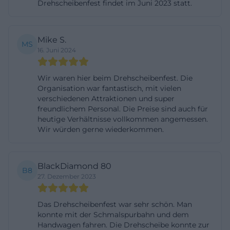
Drehscheibenfest findet im Juni 2023 statt.
Lokschuppen, Drehscheibe, Fahrzeugen und
Museumsaufbau. Die klare Adressangabe und der
Mike S.
historische Kontext machen die Amberger
MS
16. Juni 2024
Kaolinbahn e.V. für Suchende besonders leicht
auffindbar und zugleich ungewöhnlich markant.
Wir waren hier beim Drehscheibenfest. Die
([amberger-kaolinbahn.de](https://amberger-
Organisation war fantastisch, mit vielen
kaolinbahn.de/anfahrt/))
verschiedenen Attraktionen und super
freundlichem Personal. Die Preise sind auch für
Lokschuppen und Drehscheibe: das historische
heutige Verhältnisse vollkommen angemessen.
Herzstück
Wir würden gerne wiederkommen.
Das stärkste technische und historische Argument
der Amberger Kaolinbahn e.V. ist der Lokschuppen
BlackDiamond 80
mit seiner Drehscheibe. Auf der Vereinsseite wird
B8
27. Dezember 2023
der Lokschuppen als die Bahnbetriebswerk-
Außenstelle Amberg beschrieben. Seine
Das Drehscheibenfest war sehr schön. Man
Geschichte reicht zurück bis in die Zeit, als die
konnte mit der Schmalspurbahn und dem
Handwagen fahren. Die Drehscheibe konnte zur
Hauptbahnverbindung über Amberg 1859 eröffnet