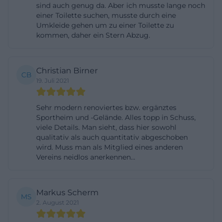
sind auch genug da. Aber ich musste lange noch
Buchung, und wieder andere richten sich an
einer Toilette suchen, musste durch eine
Teilnehmergruppen wie Jugendmannschaften
Umkleide gehen um zu einer Toilette zu
kommen, daher ein Stern Abzug.
oder Kursteilnehmer. Auf mehreren Eventseiten
wird ausdrücklich ein kostenloser Eintritt genannt,
zum Beispiel beim Bike & Run oder beim
Christian Birner
CB
Johannisfeuer, während andere Inhalte eher über
19. Juli 2021
Registrierung, Terminbuchung oder eine direkte
Sehr modern renoviertes bzw. ergänztes
Kontaktaufnahme organisiert werden. Für die
Sportheim und -Gelände. Alles topp in Schuss,
Nutzerintention Tickets ist deshalb wichtig: Wer
viele Details. Man sieht, dass hier sowohl
den 1. FC Rieden besucht, sollte eher an Teilnahme,
qualitativ als auch quantitativ abgeschoben
wird. Muss man als Mitglied eines anderen
Anmeldung und Reservierung denken als an einen
Vereins neidlos anerkennen...
großen Ticketshop. ([fc-rieden.de](https://www.fc-
rieden.de/event/bike-run-2026-rieden-bewegt-
sich/?utm_source=openai))
Markus Scherm
MS
2. August 2021
Ein gutes Beispiel dafür ist der Padel-Bereich des
Vereins. Dort können Plätze online gebucht