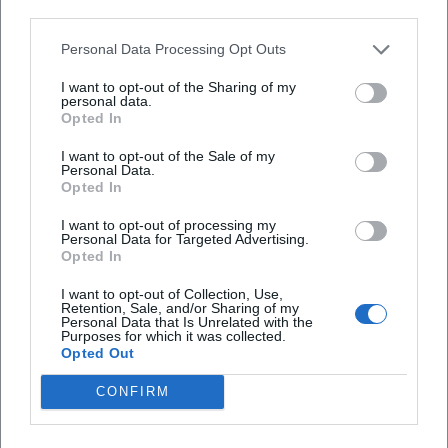
third parties.
Event besonders wichtig, weil der Verein nicht nur
einzelne Termine anbietet, sondern einen echten
Personal Data Processing Opt Outs
Wo kann ich beim 1. FC Rieden parken?
Kalender mit wiederkehrenden Formaten pflegt.
I want to opt-out of the Sharing of my
personal data.
Der Club inszeniert sich damit als Ort, an dem Sport
Welche Sportangebote gibt es beim 1. FC
Opted In
nicht nur gespielt, sondern auch organisiert,
Rieden?
I want to opt-out of the Sale of my
gefeiert und gemeinschaftlich erlebt wird. ([fc-
Personal Data.
Opted In
rieden.de](https://www.fc-rieden.de/aktuell/?
Gibt es im 1. FC Rieden ein Lokal für Feiern und
Treffen?
utm_source=openai))
I want to opt-out of processing my
Personal Data for Targeted Advertising.
Auch die jüngere Turnier- und Eventhistorie zeigt,
Opted In
dass Rieden ein aktiver Standort für kleine und
I want to opt-out of Collection, Use,
große sportliche Veranstaltungen ist. Auf der
Bewertungen
Retention, Sale, and/or Sharing of my
Personal Data that Is Unrelated with the
offiziellen Website ist etwa vom dreitägigen
Purposes for which it was collected.
Opted Out
Sommer-Spektakel die Rede, bei dem 2025 80
Kenjegul Mackenzie
Teams in 211 Spielen 659 Tore erzielten, während
KM
CONFIRM
18. Juli 2023
2026 beim EDEKA-Wiesmeth Next-Generation-Cup
27 Mannschaften in 101 Partien auf 521 Tore kamen.