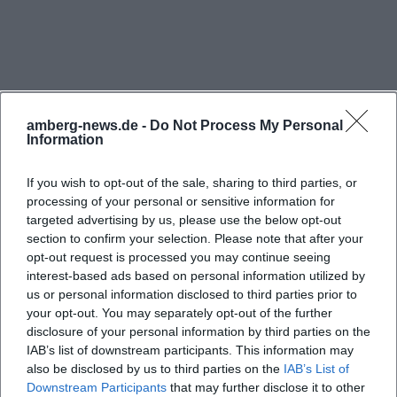
eine Kombination aus Sport, Ehrenamt,
Jugendförderung und praktischer
Besucherinfrastruktur. ([fc-rieden.de]
(https://www.fc-rieden.de/aktuell/?
utm_source=openai))
amberg-news.de -
Do Not Process My Personal
Information
Veranstaltungen und Events beim 1. FC Rieden
Wer beim 1. FC Rieden nach Veranstaltungen sucht,
If you wish to opt-out of the sale, sharing to third parties, or
stößt schnell auf einen erstaunlich dichten Mix aus
processing of your personal or sensitive information for
Turnieren, Camps, Vereinsaktionen und
targeted advertising by us, please use the below opt-out
section to confirm your selection. Please note that after your
Sonderformaten. Auf der Startseite und in den
opt-out request is processed you may continue seeing
Häufig gestellte Fragen
aktuellen Meldungen werden unter anderem das
interest-based ads based on personal information utilized by
Sommer-Fußball-Spektakel, das FC-Bayern-
us or personal information disclosed to third parties prior to
your opt-out. You may separately opt-out of the further
Campus-Training, Bike & Run, das Ladies-Night-
Wo finde ich aktuelle Veranstaltungen beim 1. FC
disclosure of your personal information by third parties on the
Padel-Turnier sowie verschiedene
Rieden?
IAB’s list of downstream participants. This information may
Nachwuchsaktionen und Probetrainings gezeigt.
also be disclosed by us to third parties on the
IAB’s List of
Downstream Participants
that may further disclose it to other
Das ist für die Suchintention Veranstaltung oder
Wie funktionieren Tickets beim 1. FC Rieden?