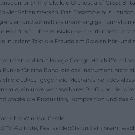
nstrument? The Ukulele Orchestra of Great Britain
t in vier Saiten stecken. Das Ensemble aus Londo
egrenzen und schrieb als unabhängige Formation e
ie Hall führte. Ihre Musikkarriere verbindet künstl
 in jedem Takt die Freude am Spielen hör- und 
umentalist und Musikologe George Hinchliffe seine
Funke für eine Band, die das Instrument nicht als
sich die „Ukes“ gegen die Mechanismen des klass
tonomie, ein unverwechselbares Profil und der di
 und prägte die Produktion, Komposition und das 
oms bis Windsor Castle
nd TV-Auftritte, Festivaldebüts und ein rasant w