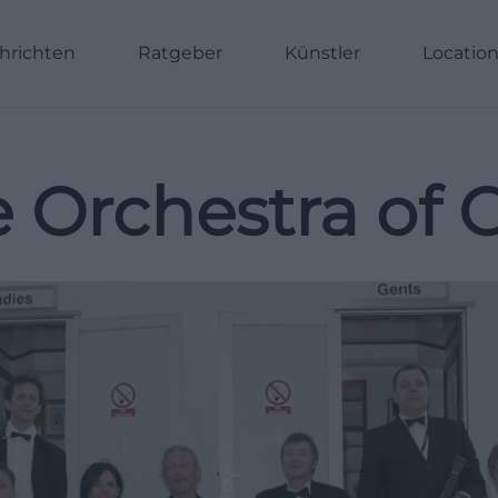
hrichten
Ratgeber
Künstler
Locatio
 Orchestra of G