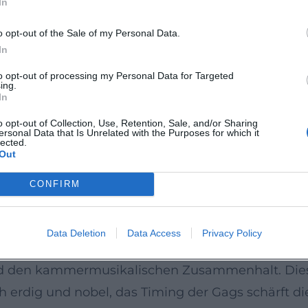
In
 ein Arrangement- und Wahrnehmungskonstrukt ist
räsenz 2024–2026
o opt-out of the Sale of my Personal Data.
leibt das Ensemble auf Tour: 2025 führte die 40
In
elmäßig die anhaltende Popularität in Nordameri
to opt-out of processing my Personal Data for Targeted
ing.
go (La Jolla Music Society) und an der Pennsylvan
In
ei europäischen Festivals, wie in Dresden. Diese
o opt-out of Collection, Use, Retention, Sale, and/or Sharing
ersonal Data that Is Unrelated with the Purposes for which it
lich näher an neue Generationen von Musikfans br
lected.
Out
lich mischen. (Quellen: Stadt Dortmund; La Jolla
CONFIRM
kpresse firmieren die „Ukes“ längst als „much-lov
Data Deletion
Data Access
Privacy Policy
mmate skill“ der Spielerinnen und Spieler hervo
nd den kammermusikalischen Zusammenhalt. Diese
h erdig und nobel, das Timing der Gags schärft d