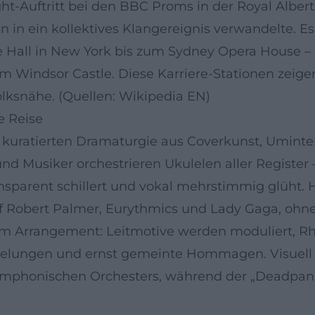
ht-Auftritt bei den BBC Proms in der Royal Albert
n ein kollektives Klangereignis verwandelte. Es 
Hall in New York bis zum Sydney Opera House – un
. im Windsor Castle. Diese Karriere-Stationen zei
olksnähe. (Quellen: Wikipedia EN)
e Reise
r kuratierten Dramaturgie aus Coverkunst, Uminte
d Musiker orchestrieren Ukulelen aller Register 
ransparent schillert und vokal mehrstimmig glüht
uf Robert Palmer, Eurythmics und Lady Gaga, ohne 
 im Arrangement: Leitmotive werden moduliert, R
egelungen und ernst gemeinte Hommagen. Visuell
h-symphonischen Orchesters, während der „Deadpa