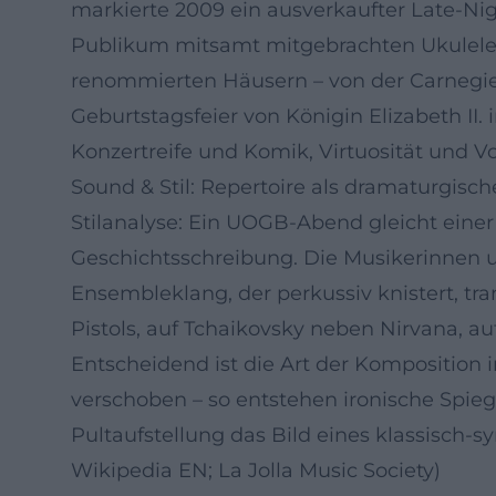
markierte 2009 ein ausverkaufter Late-Nig
Publikum mitsamt mitgebrachten Ukulelen i
renommierten Häusern – von der Carnegie 
Geburtstagsfeier von Königin Elizabeth II
Konzertreife und Komik, Virtuosität und V
Sound & Stil: Repertoire als dramaturgisch
Stilanalyse: Ein UOGB-Abend gleicht eine
Geschichtsschreibung. Die Musikerinnen un
Ensembleklang, der perkussiv knistert, t
Pistols, auf Tchaikovsky neben Nirvana, a
Entscheidend ist die Art der Komposition
verschoben – so entstehen ironische Spi
Pultaufstellung das Bild eines klassisc
Wikipedia EN; La Jolla Music Society)