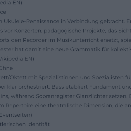
pedia EN)
nce
en Ukulele-Renaissance in Verbindung gebracht. E
s vor Konzerten, pädagogische Projekte, das Sic
ts den Recorder im Musikunterricht ersetzt, spieg
ester hat damit eine neue Grammatik für kollektiv
Wikipedia EN)
Bühne
ett/Oktett mit Spezialistinnen und Spezialisten fü
 klar orchestriert: Bass etabliert Fundament und 
ins, während Sopranregister Glanzlichter setzen. 
m Repertoire eine theatralische Dimension, die a
 Eventseiten)
tlerischen Identität