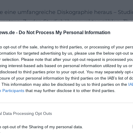
e eine umfangreiche Diskographie heraus – Studi
etzen. Zu den Studiohöhenpunkten zählen „The Uk
recious Little“ (2007), „Christmas with the Ukulele 
ews.de -
Do Not Process My Personal Information
 Pretty Girls“ (2015), „The Originals“ (2016) und 
to opt-out of the sale, sharing to third parties, or processing of your per
ive at the Royal Albert Hall“ konservieren die sz
formation for targeted advertising by us, please use the below opt-out s
rrige Fassung von „Dy-Na-Mi-Tee“ die UK-Popchart
r selection. Please note that after your opt-out request is processed y
eing interest-based ads based on personal information utilized by us or
 Entwicklung: Repertoirepflege, Eigenkompositione
disclosed to third parties prior to your opt-out. You may separately opt-
losure of your personal information by third parties on the IAB’s list of
. This information may also be disclosed by us to third parties on the
IA
de“ bis „Anarchy in the U.K.“
Participants
that may further disclose it to other third parties.
he Umgang mit Gattungscodes. „Ode an die Freude
ampfire-Ballade; „Pinball Wizard“ wird in Vaudevi
l Data Processing Opt Outs
en, weil die Band die Parameter Tonart, Metrik, A
 Die Performance schärft so ein Hörerlebnis zwis
o opt-out of the Sharing of my personal data.