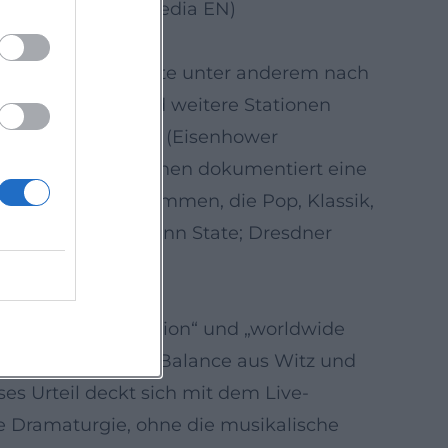
. (Quellen: Wikipedia EN)
th-Anniversary-Route unter anderem nach
ka. Für 2026 sind weitere Stationen
ia State University (Eisenhower
 Dichte an Spielplänen dokumentiert eine
ingt – mit Programmen, die Pop, Klassik,
 Music Society; Penn State; Dresdner
ed national institution“ und „worldwide
r, die raffinierte Balance aus Witz und
s Urteil deckt sich mit dem Live-
ie Dramaturgie, ohne die musikalische