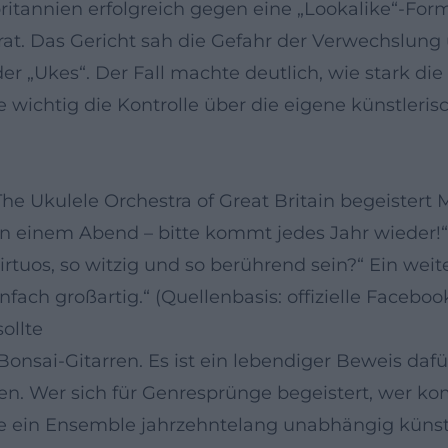
britannien erfolgreich gegen eine „Lookalike“-Fo
rat. Das Gericht sah die Gefahr der Verwechslun
 „Ukes“. Der Fall machte deutlich, wie stark die 
 wichtig die Kontrolle über die eigene künstleris
The Ukulele Orchestra of Great Britain begeistert
 in einem Abend – bitte kommt jedes Jahr wieder!
virtuos, so witzig und so berührend sein?“ Ein we
fach großartig.“ (Quellenbasis: offizielle Facebook
ollte
 Bonsai-Gitarren. Es ist ein lebendiger Beweis da
ten. Wer sich für Genresprünge begeistert, wer k
ie ein Ensemble jahrzehntelang unabhängig künstle