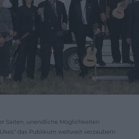
ier Saiten, unendliche Möglichkeiten
ie „Ukes“ das Publikum weltweit verzaubern