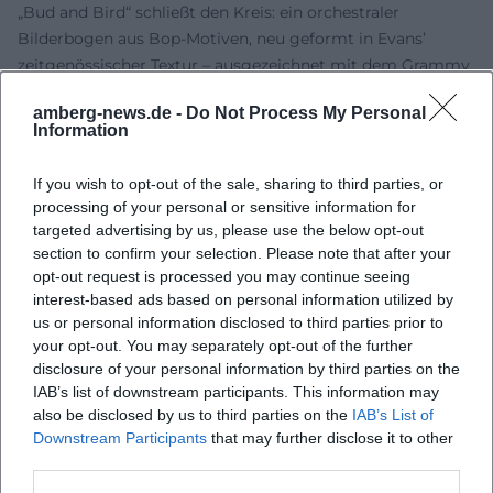
„Bud and Bird“ schließt den Kreis: ein orchestraler
Bilderbogen aus Bop-Motiven, neu geformt in Evans’
zeitgenössischer Textur – ausgezeichnet mit dem Grammy
und in der Rezeption häufig als destilliertes Sweet-Basil-
amberg-news.de -
Do Not Process My Personal
Erlebnis bezeichnet.
Information
Weitere Veröffentlichungen – darunter spätere Live-Sets
aus Umbria und edierte Mitschnitte – zeigen, wie stark
If you wish to opt-out of the sale, sharing to third parties, or
dieses Orchester als Labor fungierte. Jedes Set liest sich
processing of your personal or sensitive information for
wie ein Protokoll offener Form: Themen aus der
targeted advertising by us, please use the below opt-out
Jazzgeschichte und aus dem Rockkanon werden als
section to confirm your selection. Please note that after your
Rohmaterial begriffen, das durch Arrangement,
opt-out request is processed you may continue seeing
interest-based ads based on personal information utilized by
Klangfarben und Improvisation neue Kontur erhält. So
us or personal information disclosed to third parties prior to
entsteht eine Diskographie, die nicht bloß
your opt-out. You may separately opt-out of the further
Konzertmitschnitte archiviert, sondern Entwicklung
disclosure of your personal information by third parties on the
festhält.
IAB’s list of downstream participants. This information may
Stil und Ästhetik: Orchestrierte Offenheit
also be disclosed by us to third parties on the
IAB’s List of
Die Ästhetik des Monday Night Orchestra beruht auf
Downstream Participants
that may further disclose it to other
orchestrierter Offenheit. Evans verlagerte klassische Big-
third parties.
Band-Rollen: Das Schlagzeug agiert nicht als bloßes