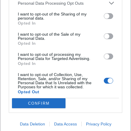
Personal Data Processing Opt Outs
Metronom, sondern als formbildende Kraft; der E-Bass
gestaltet Groove-Topografien; E-Piano und Synthesizer
I want to opt-out of the Sharing of my
personal data.
schaffen harmonische Horizonte; Gitarrenfuzz und
Opted In
Effekttexturen setzen Akzente. Die Bläserstimmen werden
nicht nur in Sätzen geführt, sondern als Schichten und
I want to opt-out of the Sale of my
Personal Data.
Kontrapunkte eingesetzt. Diese Produktion im Live-Raum
Opted In
erzeugt Spannungsfelder, die zwischen Kollektivklang und
eruptiven Soli pendeln – eine dramaturgische Anlage, die
I want to opt-out of processing my
Personal Data for Targeted Advertising.
Improvisation als kompositorisches Werkzeug denkt.
Opted In
Musikgeschichtlich steht das Ensemble an der Schnittstelle
I want to opt-out of Collection, Use,
aus Post-Bop, Fusion und orchestraler Jazzmoderne. Evans,
Retention, Sale, and/or Sharing of my
der seit den 1950ern mit Miles Davis Maßstäbe in Sachen
Personal Data that Is Unrelated with the
Purposes for which it was collected.
Orchestrierung gesetzt hatte, überführte seine Konzepte
Opted Out
hier in die elektronische Gegenwart. Das Ergebnis: eine
CONFIRM
zeitlose Klangsprache, die den Jazz sowohl an seine
Wurzeln zurückbindet als auch in neue Territorien führt –
mit Mut zur Reibung, Weite und Farbe.
Data Deletion
Data Access
Privacy Policy
Kritische Rezeption: Zwischen „sprawling sensibility“ und