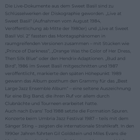
Die Live-Dokumente aus dem Sweet Basil sind zu
Schlüsselwerken der Diskographie geworden. „Live at
Sweet Basil“ (Aufnahmen vom August 1984,
Veröffentlichung ab Mitte der 1980er) und „Live at Sweet
Basil Vol. 2“ fassten das Montagsphänomen in
raumgreifenden Versionen zusammen – mit Stücken wie
„Prince of Darkness“, „Orange Was the Color of Her Dress,
Then Silk Blue“ oder den Hendrix-Adaptionen. „Bud and
Bird“, 1986 im Sweet Basil mitgeschnitten und 1987
veröffentlicht, markierte den späten Höhepunkt: 1989
gewann das Album posthum den Grammy für das „Best
Large Jazz Ensemble Album“ – eine seltene Auszeichnung
für eine Big Band, die ihren Ruf vor allem durch
Clubnächte und Tourneen erarbeitet hatte.
Auch nach Evans’ Tod 1988 setzte die Formation Spuren.
Konzerte beim Umbria Jazz Festival 1987 – teils mit dem
Sänger Sting – zeigten die internationale Strahlkraft. In den
1990er Jahren führten Gil Goldstein und Miles Evans die