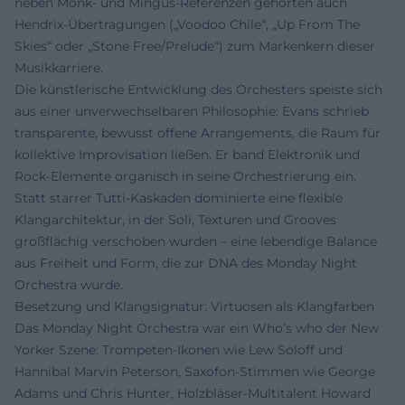
neben Monk- und Mingus-Referenzen gehörten auch
Hendrix-Übertragungen („Voodoo Chile“, „Up From The
Skies“ oder „Stone Free/Prelude“) zum Markenkern dieser
Musikkarriere.
Die künstlerische Entwicklung des Orchesters speiste sich
aus einer unverwechselbaren Philosophie: Evans schrieb
transparente, bewusst offene Arrangements, die Raum für
kollektive Improvisation ließen. Er band Elektronik und
Rock-Elemente organisch in seine Orchestrierung ein.
Statt starrer Tutti-Kaskaden dominierte eine flexible
Klangarchitektur, in der Soli, Texturen und Grooves
großflächig verschoben wurden – eine lebendige Balance
aus Freiheit und Form, die zur DNA des Monday Night
Orchestra wurde.
Besetzung und Klangsignatur: Virtuosen als Klangfarben
Das Monday Night Orchestra war ein Who’s who der New
Yorker Szene: Trompeten-Ikonen wie Lew Soloff und
Hannibal Marvin Peterson, Saxofon-Stimmen wie George
Adams und Chris Hunter, Holzbläser-Multitalent Howard