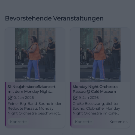
Bevorstehende Veranstaltungen
SI-Neujahrsbenefizkonzert
Monday Night Orchestra
mit dem Monday Night
Passau @ Café Museum
Orchestra: Beswingt ins Neue
10. Jan 2026
19. Jan 2026
Jahr
Feiner Big-Band-Sound in der
Große Besetzung, dichter
Redoute Passau: Monday
Sound, Clubnähe: Monday
Night Orchestra beschwingt
Night Orchestra im Café
ins Neue Jahr. Samstag,
Museum Passau. 19.01.2026,
Konzerte
Konzerte
Kostenlos
10.01.2026, 19:00 Uhr. Benefiz
21:00 Uhr, Eintritt frei. Erlebe
für lokale Projekte – jetzt
Big-Band-Energie live.
Tickets sichern. #Passau
#PassauJazz