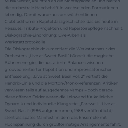
Musik weiter, knüpften an die Montagsidee an und hielten
die orchestrale Handschrift in wechselnden Formationen
lebendig. Damit wurde aus der wöchentlichen
Clubtradition ein Kapitel Jazzgeschichte, das bis heute in
Reissues, Tribute-Projekten und Repertoirepflege nachhallt.
Diskographie-Einordnung: Live-Alben als
Werkstattprotokolle
Die Diskographie dokumentiert die Werkstattnatur des
Orchesters. „Live at Sweet Basil“ bündelt die magische
Bühnenenergie, die austarierte Balance zwischen
grooveorientierter Repetition und improvisatorischer
Entfesselung. „Live at Sweet Basil Vol. 2“ vertieft die
Hendrix-Linie und die Morton-/Monk-Referenzen; Kritiken
verwiesen teils auf ausgedehnte Vamps – doch gerade
diese offenen Felder waren die Leinwand für kollektive
Dynamik und individuelle Klangrede. „Farewell – Live at
Sweet Basil“ (1986 aufgenommen, 1988 veröffentlicht)
steht als spätes Manifest, in dem das Ensemble mit
Hochspannung durch großformatige Arrangements fährt.