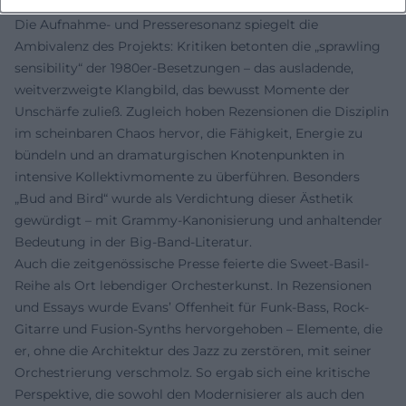
formbewusster Energie
Die Aufnahme- und Presseresonanz spiegelt die
Ambivalenz des Projekts: Kritiken betonten die „sprawling
sensibility“ der 1980er-Besetzungen – das ausladende,
weitverzweigte Klangbild, das bewusst Momente der
Unschärfe zuließ. Zugleich hoben Rezensionen die Disziplin
im scheinbaren Chaos hervor, die Fähigkeit, Energie zu
bündeln und an dramaturgischen Knotenpunkten in
intensive Kollektivmomente zu überführen. Besonders
„Bud and Bird“ wurde als Verdichtung dieser Ästhetik
gewürdigt – mit Grammy-Kanonisierung und anhaltender
Bedeutung in der Big-Band-Literatur.
Auch die zeitgenössische Presse feierte die Sweet-Basil-
Reihe als Ort lebendiger Orchesterkunst. In Rezensionen
und Essays wurde Evans’ Offenheit für Funk-Bass, Rock-
Gitarre und Fusion-Synths hervorgehoben – Elemente, die
er, ohne die Architektur des Jazz zu zerstören, mit seiner
Orchestrierung verschmolz. So ergab sich eine kritische
Perspektive, die sowohl den Modernisierer als auch den