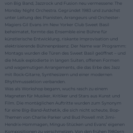
von Big Band, Jazzrock und Fusion neu vermessene: The
Monday Night Orchestra. Gegründet 1983 und zunächst
unter Leitung des Pianisten, Arrangeurs und Orchester-
Magiers Gil Evans im New Yorker Club Sweet Basil
beheimatet, formte das Ensemble eine Bühne für
künstlerische Entwicklung, riskante Improvisation und
elektrisierende Bühnenpräsenz. Der Name war Programm:
Montags wurden die Türen des Sweet Basil geöffnet – und
die Musik explodierte in langen Suiten, offenen Formen
und wagemutigen Arrangements, die das Erbe des Jazz
mit Rock-Gitarre, Synthesizern und einer modernen
Rhythmussektion verbanden.
Was als Workshop begann, wuchs rasch zu einem
Magneten für Musiker, Kritiker und Stars aus Kunst und
Film. Die montäglichen Auftritte wurden zum Synonym
für eine Big-Band-Ästhetik, die sich nicht scheute, Bop-
Themen von Charlie Parker und Bud Powell mit Jimi-
Hendrix-Hommagen, Mingus-Stücken und Evans’ eigenen
Kompositionen zu verschmelzen. Von den frühen 1980ern