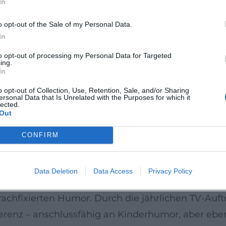
In
: Neue Ideen treffen auf Klassiker aus 20 Jahren 
nen und mit Musik, Magie und Slapstick verwoben.
o opt-out of the Sale of my Personal Data.
kalisch getaktete Dynamik, die seine Shows antrei
In
to opt-out of processing my Personal Data for Targeted
ing.
mmenspiel von Stimmführung, Mimik, Rhythmus u
In
nik verschwindet hinter dem Ausdruck, damit das 
o opt-out of Collection, Use, Retention, Sale, and/or Sharing
ersonal Data that Is Unrelated with the Purposes for which it
tensetzung, die man als „komödiantische Phrasier
lected.
Out
ungen, Callbacks verleihen Tiefe. Musikalische E
iieren Tempo und Lautstärke und sorgen für dra
CONFIRM
hen politischem Kabarett und Stand-up pendelt, be
Data Deletion
Data Access
Privacy Policy
eitgemäßem Gewand. Seine Shows machen Bauchre
chfixierten Humor. Durch die jährlichen TV-Auftr
erenz – anschlussfähig an Kinderhumor, aber ebe