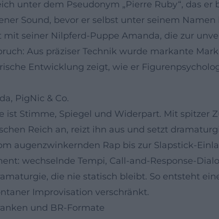
h unter dem Pseudonym „Pierre Ruby“, das er bis
ner Sound, bevor er selbst unter seinem Namen 
it seiner Nilpferd-Puppe Amanda, die zur unver
hbruch: Aus präziser Technik wurde markante Mark
tlerische Entwicklung zeigt, wie er Figurenpsychol
da, PigNic & Co.
ie ist Stimme, Spiegel und Widerpart. Mit spitze
enschen Reich an, reizt ihn aus und setzt dramatu
vom augenzwinkernden Rap bis zur Slapstick-Einl
gement: wechselnde Tempi, Call-and-Response-Dial
aturgie, die nie statisch bleibt. So entsteht ein
ntaner Improvisation verschränkt.
Franken und BR-Formate