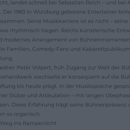
ht, landet schnell bei Sebastian Reich – und bei
Der 1983 in Würzburg geborene Entertainer bringt
men. Seine Musikkarriere ist es nicht – seine M
ows rhythmisch tragen. Reichs künstlerische Entwi
und modernes Arrangement von Bühnenmomenten 
 die Familien, Comedy-Fans und Kabarettpublikum
klung
edner Peter Volpert, früh Zugang zur Welt der Bü
orhandwerk wechselte er konsequent auf die Bühn
ftung bis heute prägt. In der Musiksprache gespr
er Stütze und Artikulation – mit langen Übephase
sen. Diese Erfahrung trägt seine Bühnenpräsenz
n so organisch.
r Weg ins Rampenlicht