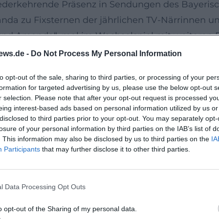
ederkehrende Präsenz in Sendungen des Bayerisch
nda zu Fixsternen der jährlichen TV-Närrinnen un
 und Amanda“, mal im Wechselspiel mit weiteren B
zlich führten Auftritte in BR-Formaten wie „Kaba
ews.de -
Do Not Process My Personal Information
 Live-Säle vor.
to opt-out of the sale, sharing to third parties, or processing of your per
ire
formation for targeted advertising by us, please use the below opt-out s
 eine Programmliste – eine Folge von Solo-Tourn
r selection. Please note that after your opt-out request is processed y
eing interest-based ads based on personal information utilized by us or
t aus!“ (2014–2017), „Glückskeks“ (2017–2021; P
disclosed to third parties prior to your opt-out. You may separately opt-
l“ (ab 2024). Jedes Programm erweiterte die Palett
losure of your personal information by third parties on the IAB’s list of
. This information may also be disclosed by us to third parties on the
IA
teraktionen mit dem Publikum aus. In Summe ents
Participants
that may further disclose it to other third parties.
richt – eine seltene Überschneidung, die für kün
nwart als Bühne
l Data Processing Opt Outs
che Schlaglichter in fröhlich-absurde Szenen: Soc
as scharfen Spitzen als Katalysator. „Purer Zufal
o opt-out of the Sharing of my personal data.