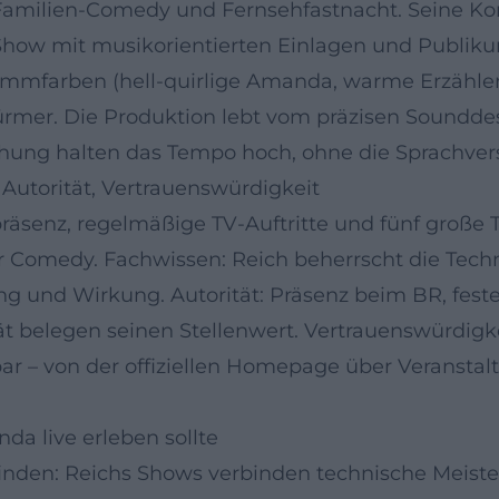
 Familien-Comedy und Fernsehfastnacht. Seine Ko
Show mit musikorientierten Einlagen und Publik
timmfarben (hell-quirlige Amanda, warme Erzähle
rmer. Die Produktion lebt vom präzisen Sounddes
ung halten das Tempo hoch, ohne die Sprachvers
 Autorität, Vertrauenswürdigkeit
räsenz, regelmäßige TV-Auftritte und fünf große
er Comedy. Fachwissen: Reich beherrscht die Te
ng und Wirkung. Autorität: Präsenz beim BR, feste 
 belegen seinen Stellenwert. Vertrauenswürdigkei
bar – von der offiziellen Homepage über Veranstalt
a live erleben sollte
nden: Reichs Shows verbinden technische Meist