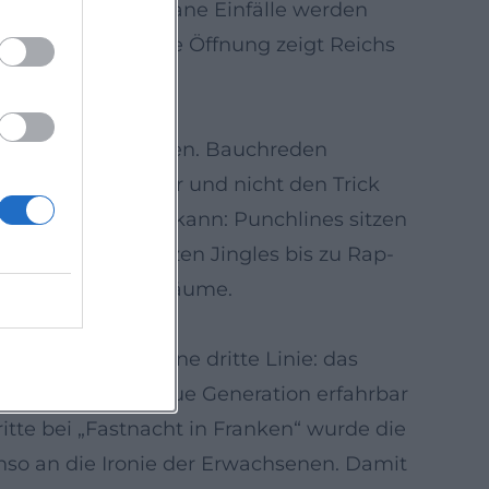
Bühnenleben, spontane Einfälle werden
 Diese inhaltliche Öffnung zeigt Reichs
bt.
nd narrativem Bogen. Bauchreden
Publikum die Figur und nicht den Trick
ung“ beschreiben kann: Punchlines sitzen
inlagen – von kurzen Jingles bis zu Rap-
maturgische Atemräume.
hauptet Reich eine dritte Linie: das
den für eine neue Generation erfahrbar
itte bei „Fastnacht in Franken“ wurde die
nso an die Ironie der Erwachsenen. Damit