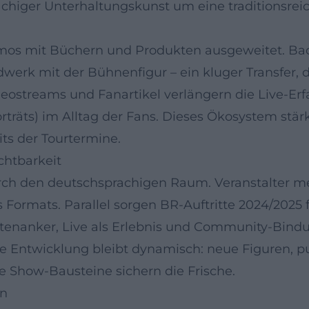
higer Unterhaltungskunst um eine traditionsreich
smos mit Büchern und Produkten ausgeweitet. B
werk mit der Bühnenfigur – ein kluger Transfer, 
eostreams und Fanartikel verlängern die Live-E
träts) im Alltag der Fans. Dieses Ökosystem stärk
ts der Tourtermine.
chtbarkeit
 durch den deutschsprachigen Raum. Veranstalter 
es Formats. Parallel sorgen BR-Auftritte 2024/2025 
tenanker, Live als Erlebnis und Community-Bindung
e Entwicklung bleibt dynamisch: neue Figuren, p
e Show-Bausteine sichern die Frische.
on