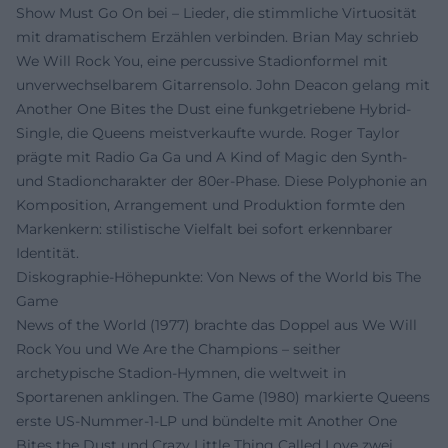
Show Must Go On bei – Lieder, die stimmliche Virtuosität
mit dramatischem Erzählen verbinden. Brian May schrieb
We Will Rock You, eine percussive Stadionformel mit
unverwechselbarem Gitarrensolo. John Deacon gelang mit
Another One Bites the Dust eine funkgetriebene Hybrid-
Single, die Queens meistverkaufte wurde. Roger Taylor
prägte mit Radio Ga Ga und A Kind of Magic den Synth-
und Stadioncharakter der 80er-Phase. Diese Polyphonie an
Komposition, Arrangement und Produktion formte den
Markenkern: stilistische Vielfalt bei sofort erkennbarer
Identität.
Diskographie-Höhepunkte: Von News of the World bis The
Game
News of the World (1977) brachte das Doppel aus We Will
Rock You und We Are the Champions – seither
archetypische Stadion-Hymnen, die weltweit in
Sportarenen anklingen. The Game (1980) markierte Queens
erste US-Nummer-1-LP und bündelte mit Another One
Bites the Dust und Crazy Little Thing Called Love zwei