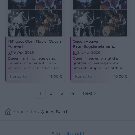
MiR goes Glam-Rock - Queen
Queen Heaven –
Forever!
Raumflugplanetarium
Cottbus
19. Apr 2026
24. Apr 2026
Queen im Sinfoniegewand:
Queen Heaven bringt die
Gelsenkirchen erlebt Glam-
größten Queen-Hymnen
Rock voller Glanz, Druck und
unter die Kuppel in Cottbus.
Gänsehaut. Am 19.04.2026 im
Rock, Bilder und Gänsehaut
Konzerte
16,00
€
Konzerte
10,00
€
MiR ab 16 €. #QueenForever
am 24.04.2026 für 10 Euro.
#Gelsenkirchen
#Cottbus #QueenHeaven
1
2
3
4
Next
Kuenstler
Queen Band
Schnellzugriff