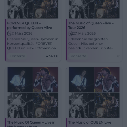
FOREVER QUEEN –
The Music of Queen – live –
performed by Queen Alive
Tour 2026
7. März 2026
27. März 2026
Erleben Sie Queen-Hymnen in
Erleben Sie die größten
Konzertqualität: FOREVER
Queen-Hits bei einer
QUEEN im Max-Littmann-Saal
beeindruckenden Tribute-
Bad Kissingen. Samstag,
Show in Schwerin. Eine
Konzerte
47,40
€
Konzerte
€
07.03.2026, 20:00 Uhr, ab
unvergessliche Nacht für
47,40 €. Große Emotionen,
Queen-Fans!
druckvoller Sound – jetzt
Tickets sichern! #QueenAlive
The Music Of Queen – Live in
The Music of QUEEN Live
Neubrandenburg