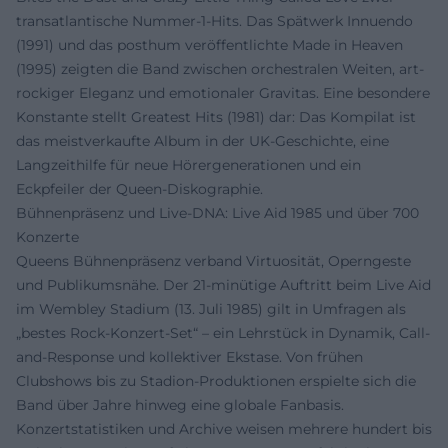
transatlantische Nummer-1-Hits. Das Spätwerk Innuendo
(1991) und das posthum veröffentlichte Made in Heaven
(1995) zeigten die Band zwischen orchestralen Weiten, art-
rockiger Eleganz und emotionaler Gravitas. Eine besondere
Konstante stellt Greatest Hits (1981) dar: Das Kompilat ist
das meistverkaufte Album in der UK-Geschichte, eine
Langzeithilfe für neue Hörergenerationen und ein
Eckpfeiler der Queen-Diskographie.
Bühnenpräsenz und Live-DNA: Live Aid 1985 und über 700
Konzerte
Queens Bühnenpräsenz verband Virtuosität, Operngeste
und Publikumsnähe. Der 21-minütige Auftritt beim Live Aid
im Wembley Stadium (13. Juli 1985) gilt in Umfragen als
„bestes Rock-Konzert-Set“ – ein Lehrstück in Dynamik, Call-
and-Response und kollektiver Ekstase. Von frühen
Clubshows bis zu Stadion-Produktionen erspielte sich die
Band über Jahre hinweg eine globale Fanbasis.
Konzertstatistiken und Archive weisen mehrere hundert bis