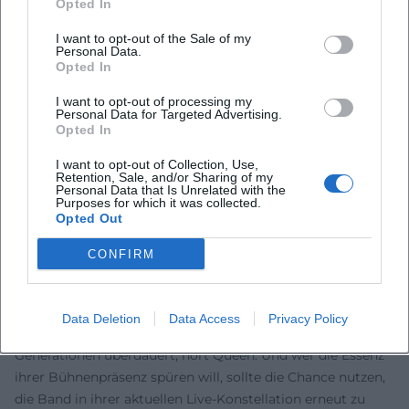
Opted In
Stimmen der Fans
Die Reaktionen der Fans zeigen deutlich: Queen begeistert
I want to opt-out of the Sale of my
Menschen weltweit. Auf Instagram schwärmt ein Fan:
Personal Data.
Opted In
„Diese Harmoniechöre geben mir jedes Mal Gänsehaut.“
Ein YouTube-Kommentar bringt es auf den Punkt:
I want to opt-out of processing my
„Niemand füllt eine Arena wie Queen – zeitlos.“ Auf
Personal Data for Targeted Advertising.
Opted In
Facebook heißt es: „Seit Jahrzehnten Soundtrack meines
Lebens.“ Und auf TikTok liest man: „Bo Rhap in 15 Sekunden
I want to opt-out of Collection, Use,
Retention, Sale, and/or Sharing of my
– und trotzdem pure Magie.“
Personal Data that Is Unrelated with the
Fazit: Queen heute hören, morgen live erleben
Purposes for which it was collected.
Opted Out
Queen bleibt ein klingendes Synonym für musikalische
Kühnheit, große Gefühle und kollektiv erlebbare Energie.
CONFIRM
Die Diskographie vereint Komposition, Arrangement und
Produktion auf höchstem Niveau – von den
operettenhaften Eskalationen bis zur bassgetriebenen
Data Deletion
Data Access
Privacy Policy
Club-Elektrizität. Wer verstehen will, warum Rockmusik
Generationen überdauert, hört Queen. Und wer die Essenz
ihrer Bühnenpräsenz spüren will, sollte die Chance nutzen,
die Band in ihrer aktuellen Live-Konstellation erneut zu