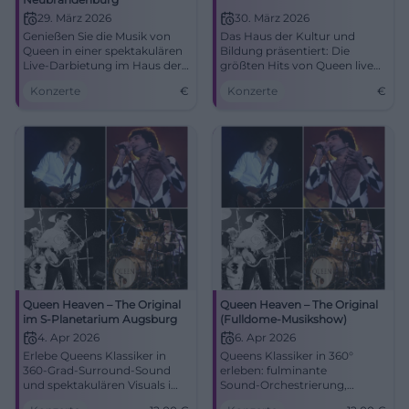
29. März 2026
30. März 2026
Genießen Sie die Musik von
Das Haus der Kultur und
Queen in einer spektakulären
Bildung präsentiert: Die
Live-Darbietung im Haus der
größten Hits von Queen live
Kultur und Bildung. Eine
mit Frontmann Valentin L.
Konzerte
€
Konzerte
€
Show für alle Rock- und Pop-
Findling.
Fans!
Queen Heaven – The Original
Queen Heaven – The Original
im S-Planetarium Augsburg
(Fulldome-Musikshow)
4. Apr 2026
6. Apr 2026
Erlebe Queens Klassiker in
Queens Klassiker in 360°
360‑Grad‑Surround‑Sound
erleben: fulminante
und spektakulären Visuals im
Sound‑Orchestrierung,
S‑Planetarium Augsburg.
visuelle Kuppel‑Effekte und