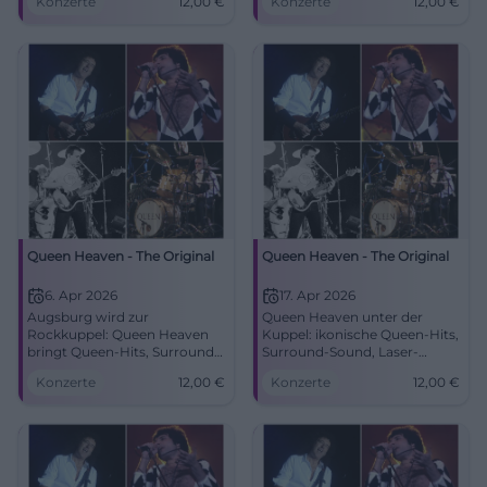
Konzerte
12,00
€
Konzerte
12,00
€
Samstag, 04.04.2026, 19:30
echte Gänsehautmomente im
Uhr, Tickets 12 €. Pure
S‑Planetarium Augsburg.
Emotion, großes Kino – jetzt
06.04.2026, 19:30 Uhr, 12 €.
Tickets sichern!
Jetzt Tickets sichern!
#QueenHeaven
#QueenHeaven
Queen Heaven - The Original
Queen Heaven - The Original
6. Apr 2026
17. Apr 2026
Augsburg wird zur
Queen Heaven unter der
Rockkuppel: Queen Heaven
Kuppel: ikonische Queen-Hits,
bringt Queen-Hits, Surround-
Surround-Sound, Laser-
Sound und 360-Grad-Bilder in
Visuals. Am 17.04.2026 um
Konzerte
12,00
€
Konzerte
12,00
€
ein einzigartiges Live-Erlebnis.
19:30 Uhr in Augsburg. 12 €
#Augsburg #Queen
Eintritt. Erlebe die Energie live
– jetzt Tickets sichern!
#QueenHeaven