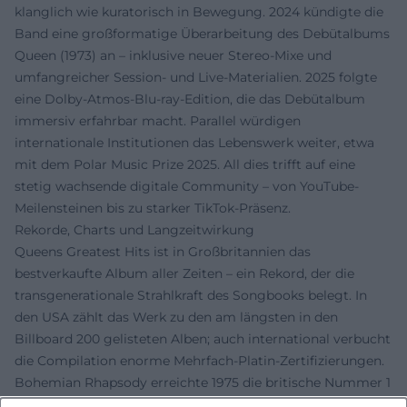
klanglich wie kuratorisch in Bewegung. 2024 kündigte die
Band eine großformatige Überarbeitung des Debütalbums
Queen (1973) an – inklusive neuer Stereo-Mixe und
umfangreicher Session- und Live-Materialien. 2025 folgte
eine Dolby-Atmos-Blu-ray-Edition, die das Debütalbum
immersiv erfahrbar macht. Parallel würdigen
internationale Institutionen das Lebenswerk weiter, etwa
mit dem Polar Music Prize 2025. All dies trifft auf eine
stetig wachsende digitale Community – von YouTube-
Meilensteinen bis zu starker TikTok-Präsenz.
Rekorde, Charts und Langzeitwirkung
Queens Greatest Hits ist in Großbritannien das
bestverkaufte Album aller Zeiten – ein Rekord, der die
transgenerationale Strahlkraft des Songbooks belegt. In
den USA zählt das Werk zu den am längsten in den
Billboard 200 gelisteten Alben; auch international verbucht
die Compilation enorme Mehrfach-Platin-Zertifizierungen.
Bohemian Rhapsody erreichte 1975 die britische Nummer 1
für neun Wochen und kehrte 1991 an die Spitze zurück; in