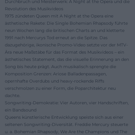
Durchbruch und Meisterwerk: A Night at the Opera und die
Revolution des Musikvideos
1975 zündeten Queen mit A Night at the Opera eine
ästhetische Rakete: Die Single Bohemian Rhapsody führte
neun Wochen lang die britischen Charts an und kletterte
1991 nach Mercurys Tod erneut an die Spitze. Das
dazugehörige, ikonische Promo-Video setzte vor der MTV-
Ära neue Maßstäbe für das Format des Musikvideos – ein
ästhetisches Statement, das die visuelle Erinnerung an den
Song bis heute prägt. Auch musikalisch sprengte die
Komposition Grenzen: Ariose Balladenpassagen,
opernhafte Overdubs und heavy-rockende Riffs
verschmolzen zu einer Form, die Poparchitektur neu
dachte.
Songwriting-Demokratie: Vier Autoren, vier Handschriften,
ein Bandsound
Queens künstlerische Entwicklung speiste sich aus einer
seltenen Songwriting-Diversität. Freddie Mercury steuerte
u. a. Bohemian Rhapsody, We Are the Champions und The