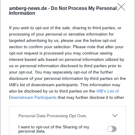
den USA kletterte der Titel nach Wayne’s World 1992 auf
amberg-news.de -
Do Not Process My Personal
Information
Platz 2. Another One Bites the Dust bleibt weltweit Queens
erfolgreichste Single – und zeigt, wie organisch die Band
If you wish to opt-out of the sale, sharing to third parties, or
Funk, Disco und Rock verband.
processing of your personal or sensitive information for
Produktion, Sounddesign und Technik
targeted advertising by us, please use the below opt-out
Queens Studiosound ist eine Schule der Klangarchitektur:
section to confirm your selection. Please note that after your
mehrstimmige Chorwände, Gitarrenorchestrierung mit
opt-out request is processed you may continue seeing
Brian Mays selbstgebauter „Red Special“, orchestrale
interest-based ads based on personal information utilized by
Dynamik und präzises Arrangement-Handwerk. Produzent
us or personal information disclosed to third parties prior to
Roy Thomas Baker etablierte mit der Band Maßstäbe im
your opt-out. You may separately opt-out of the further
disclosure of your personal information by third parties on the
Overdub-Stacking – nicht als bloße Effekthascherei,
IAB’s list of downstream participants. This information may
sondern als dramaturgisches Mittel. Ab den 80ern
also be disclosed by us to third parties on the
IAB’s List of
integrierte Queen Synthesizer und Drum-
Downstream Participants
that may further disclose it to other
Programmierung, ohne den organischen Kern aus Gesang,
third parties.
Gitarre, Bass und Schlagzeug zu verlieren. Diese
Produktionshandschrift, kombiniert mit prägnanten
Personal Data Processing Opt Outs
Hooklines, erklärt die ungebrochene Strahlkraft auf
I want to opt-out of the Sharing of my
Streaming-Plattformen und in Kinosälen.
personal data.