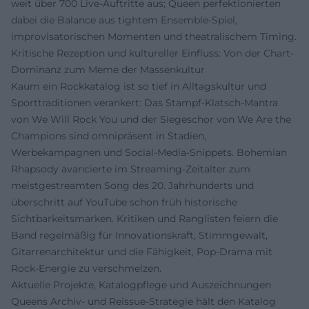
weit über 700 Live-Auftritte aus; Queen perfektionierten
dabei die Balance aus tightem Ensemble-Spiel,
improvisatorischen Momenten und theatralischem Timing.
Kritische Rezeption und kultureller Einfluss: Von der Chart-
Dominanz zum Meme der Massenkultur
Kaum ein Rockkatalog ist so tief in Alltagskultur und
Sporttraditionen verankert: Das Stampf-Klatsch-Mantra
von We Will Rock You und der Siegeschor von We Are the
Champions sind omnipräsent in Stadien,
Werbekampagnen und Social-Media-Snippets. Bohemian
Rhapsody avancierte im Streaming-Zeitalter zum
meistgestreamten Song des 20. Jahrhunderts und
überschritt auf YouTube schon früh historische
Sichtbarkeitsmarken. Kritiken und Ranglisten feiern die
Band regelmäßig für Innovationskraft, Stimmgewalt,
Gitarrenarchitektur und die Fähigkeit, Pop-Drama mit
Rock-Energie zu verschmelzen.
Aktuelle Projekte, Katalogpflege und Auszeichnungen
Queens Archiv- und Reissue-Strategie hält den Katalog