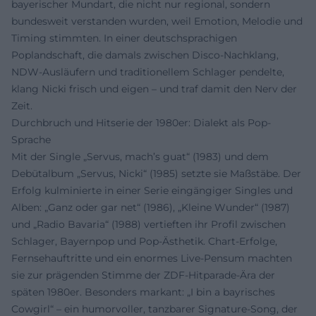
bayerischer Mundart, die nicht nur regional, sondern
bundesweit verstanden wurden, weil Emotion, Melodie und
Timing stimmten. In einer deutschsprachigen
Poplandschaft, die damals zwischen Disco-Nachklang,
NDW-Ausläufern und traditionellem Schlager pendelte,
klang Nicki frisch und eigen – und traf damit den Nerv der
Zeit.
Durchbruch und Hitserie der 1980er: Dialekt als Pop-
Sprache
Mit der Single „Servus, mach’s guat“ (1983) und dem
Debütalbum „Servus, Nicki“ (1985) setzte sie Maßstäbe. Der
Erfolg kulminierte in einer Serie eingängiger Singles und
Alben: „Ganz oder gar net“ (1986), „Kleine Wunder“ (1987)
und „Radio Bavaria“ (1988) vertieften ihr Profil zwischen
Schlager, Bayernpop und Pop-Ästhetik. Chart-Erfolge,
Fernsehauftritte und ein enormes Live-Pensum machten
sie zur prägenden Stimme der ZDF-Hitparade-Ära der
späten 1980er. Besonders markant: „I bin a bayrisches
Cowgirl“ – ein humorvoller, tanzbarer Signature-Song, der