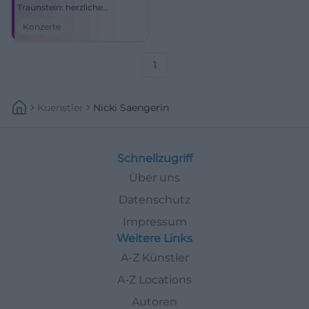
Traunstein: herzliche
Atmosphäre, starke Stimme,
Konzerte
echter Bayernpop. Sichere dir
dein Konzerterlebnis voller
Nähe, Groove und Emotion.
1
Kuenstler
Nicki Saengerin
Schnellzugriff
Über uns
Datenschutz
Impressum
Weitere Links
A-Z Künstler
A-Z Locations
Autoren