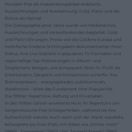
Mundart-Pop als massenkompatibel etablierte.
Auszeichnungen und Anerkennung: Gold, Platin und die
Bühne als Heimat
Die Diskographie jener Jahre wurde von Medienechos,
Auszeichnungen und Verkaufsrekorden begleitet. Gold-
und Platin-Ehrungen, Preise wie die Goldene Europa und
mehrfache Goldene Stimmgabeln dokumentierten ihren
Status. Ihre Live-Statistik in populären TV-Formaten und
regelmäßige Top-Platzierungen in Album- und
Singlecharts belegen, wie konsequent Nicki ihr Profil als
Entertainerin, Sängerin und Komponistin schärfte. Ihre
Bühnenpräsenz – energiegeladen, publikumsnah,
dialektstark – blieb das Fundament ihrer Popularität.
Die 1990er: Repertoire, Reifung und Privatleben
In den 1990er-Jahren erweiterte Nicki ihr Repertoire um
zeitgenössische Pop-Schlagerfarben, während sie ihre
Authentizität wahrte. Auch wenn sich der Markt wandelte,
behauptete sie ihren Platz mit Alben wie „Immer mehr“
(1990), „Grenzenlos“ (1992) und „Tausend Fragen“ (1993).