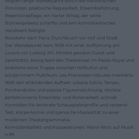
folgten lange Wanderjahre durch die französischen
Provinzen: praktische Regiearbeit, Ensembleführung,
Repertoirepflege, ein harter Alltag, der seine
Bühnenpräsenz schärfte und sein komödiantisches
Handwerk festigte.
Rückkehr nach Paris: Durchbruch vor Hof und Stadt
Der Wendepunkt kam 1658 mit einer Aufführung am
Louvre vor Ludwig XIV. Molière gewann Gunst und
Spielstätte, bezog bald den Theatersaal im Palais-Royal und
etablierte seine Truppe zwischen Hofkultur und
bürgerlichem Publikum. Les Précieuses ridicules markierte
1659 den stilbildenden Auftakt: urbane Satire, Tempo,
Pointendichte und präzise Figurenzeichnung. Molière
perfektionierte Ensemble- und Rollenarbeit, schrieb
Komödien für konkrete Schauspielerprofile und verband
Text, Körperkomik und szenische Musikalität zu einer
modernen Theatergrammatik.
Komödienballett und Kooperationen: Wenn Wort auf Musik
trifft