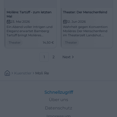
Molière: Tartüff - zum letzten
Theater: Der Menschenfeind
Mal
23. Mai 2026
12. Jun 2026
Ein Abend voller Intrigen und
Wahrheit gegen Konvention:
Eleganz erwartet Bamberg:
Molières Der Menschenfeind
Tartüff bringt Molières
im Theaterzelt Landshut.
Komödienkunst in
Pointen mit Tiefgang, starke
Theater
14,50
€
Theater
spannungsreicher Gegenwart
Ensembleleistung. 12.06.2026,
auf die Bühne. #Theater
19:30 Uhr. Barrierefrei, gute
Anfahrt. Jetzt Tickets buchen!
#LandshutTheater
1
2
Next
Kuenstler
Moli Re
Schnellzugriff
Über uns
Datenschutz
Impressum