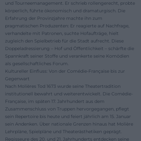
und Tourneemanagement. Er schrieb rollengerecht, probte
körperlich, führte ökonomisch und dramaturgisch. Die
Erfahrung der Provinzjahre machte ihn zum
pragmatischen Produzenten: Er reagierte auf Nachfrage,
verhandelte mit Patronen, suchte Hofaufträge, hielt
zugleich den Spielbetrieb für die Stadt aufrecht. Diese
Doppeladressierung – Hof und Öffentlichkeit – schärfte die
Spannkraft seiner Stoffe und verankerte seine Komödien
als gesellschaftliches Forum.
Kultureller Einfluss: Von der Comédie-Française bis zur
Gegenwart
Nach Molières Tod 1673 wurde seine Theatertradition
institutionell bewahrt und weiterentwickelt. Die Comédie-
Française, im späten 17. Jahrhundert aus dem
Zusammenschluss von Truppen hervorgegangen, pflegt
sein Repertoire bis heute und feiert jährlich am 15. Januar
sein Andenken. Über nationale Grenzen hinaus hat Molière
Lehrpläne, Spielpläne und Theaterästhetiken geprägt.
Regisseure des 20. und 21. Jahrhunderts entdecken seine