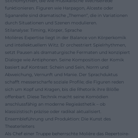
Stichomythien, die wie musikalische Wechselrede
funktionieren. Figuren wie Harpagon, Alceste oder
Sganarelle sind dramatische „Themen“, die in Variationen
durch Situationen und Szenen modulieren.
Stilanalyse: Timing, Körper, Sprache
Molières Expertise liegt in der Balance von Körperkomik
und intellektuellem Witz. Er orchestriert Spielrhythmen,
setzt Pausen als dramaturgische Fermaten und konzipiert
Dialoge wie Antiphonen. Seine Komposition der Komik
basiert auf Kontrast: Schein und Sein, Norm und
Abweichung, Vernunft und Manie. Der Sprachduktus
schafft messerscharfe soziale Profile; die Figuren reden
sich um Kopf und Kragen, bis die Rhetorik ihre Blöße
offenbart. Diese Technik macht seine Komödien
anschlussfähig an moderne Regieästhetik – ob
klassizistisch präzise oder radikal aktualisiert.
Ensembleführung und Produktion: Die Kunst des
Theaterleiters
Als Chef einer Truppe beherrschte Molière das Repertoire-