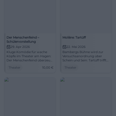
treffsicher in unsere
Zeit.Regie: Cilli
DrexelAusstattung: Anna
BrandstätterDramaturgie:
Antonia Leitgeb-
BuscheBesetzung:Barbara
Wurster, Alina Rank, Leon
Tölle, Esther Hilsemer, Stefan
Willi Wang, Marek Egert
Der Menschenfeind –
Molière: Tartüff
Schülervorstellung
29. Apr 2026
22. Mai 2026
Kluge Komödie für wache
Bambergs Bühne wird zur
Köpfe im Theater am Hagen:
Versuchsanordnung über
Der Menschenfeind überzeugt
Schein und Sein: Tartüff trifft
mit Sprachwitz, Tempo und
mitten ins Heute. 22.05.2026,
Theater
10,00
€
Theater
klarer Regie. 29.04.2026, 10:00
19:30 Uhr. Jetzt erleben!
Uhr, Tickets ab 10 €. Jetzt
#Theater
Erlebnis sichern.
#StraubingTheater