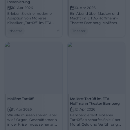
Inszenierung
10. Apr 2026
10. Apr 2026
Erleben Sie eine moderne
Ein Abend über Masken und
Adaption von Molières
Macht im E.T.A.-Hoffmann-
Klassiker „Tartüff“ im ETA
Theater Bamberg: Molières
Hoffmann Theater.
Tartüff, klug inszeniert, brillant
theatre
€
Theater
gespielt. 10.04.2026, 19:30 Uhr.
Erleben, lachen, erkennen –
und rechtzeitig buchen.
#TheaterBamberg
Molière: Tartüff
Molière: Tartüff im ETA
Hoffmann Theater Bamberg
11. Apr 2026
12. Apr 2026
Wir alle müssen sparen, aber
Bamberg erlebt Molières
wie? Orgon, Geschäftsmann
Tartüff als scharfes Spiel über
in der Krise, muss seiner an
Moral, Geld und Verführung.
Luxus gewöhnten Familie
Ein Abend voller Witz,