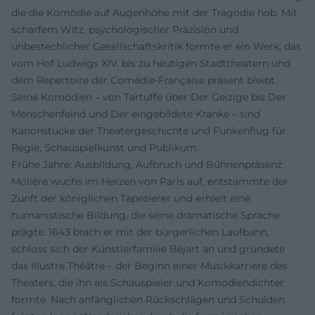
die die Komödie auf Augenhöhe mit der Tragödie hob. Mit
scharfem Witz, psychologischer Präzision und
unbestechlicher Gesellschaftskritik formte er ein Werk, das
vom Hof Ludwigs XIV. bis zu heutigen Stadttheatern und
dem Repertoire der Comédie-Française präsent bleibt.
Seine Komödien – von Tartuffe über Der Geizige bis Der
Menschenfeind und Der eingebildete Kranke – sind
Kanonstücke der Theatergeschichte und Funkenflug für
Regie, Schauspielkunst und Publikum.
Frühe Jahre: Ausbildung, Aufbruch und Bühnenpräsenz
Molière wuchs im Herzen von Paris auf, entstammte der
Zunft der königlichen Tapezierer und erhielt eine
humanistische Bildung, die seine dramatische Sprache
prägte. 1643 brach er mit der bürgerlichen Laufbahn,
schloss sich der Künstlerfamilie Béjart an und gründete
das Illustre Théâtre – der Beginn einer Musikkarriere des
Theaters, die ihn als Schauspieler und Komödiendichter
formte. Nach anfänglichen Rückschlägen und Schulden