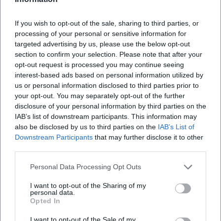
Hyperbeln erzeugen einen fast musikalischen Sog der
Absurdität. Im Eingebildeten Kranken wird medizinisches
If you wish to opt-out of the sale, sharing to third parties, or
Jargonspiel zur Groteske, die das Verhältnis von Körper,
processing of your personal or sensitive information for
Autorität und Angst verhandelt. Der Menschenfeind
targeted advertising by us, please use the below opt-out
untersucht Wahrhaftigkeit und soziale Taktung, Don Juan
section to confirm your selection. Please note that after your
den Konflikt von Libertinage und Norm. Tartuffe verdichtet
opt-out request is processed you may continue seeing
Mechanismen der Manipulation. In all dem erhebt Molière
interest-based ads based on personal information utilized by
die Komödie zum Erkenntnisinstrument: Lachen als
us or personal information disclosed to third parties prior to
kritisches Hören und Sehen.
your opt-out. You may separately opt-out of the further
disclosure of your personal information by third parties on the
Aufführungsgeschichte und Aktualität: Warum Molière
IAB’s list of downstream participants. This information may
heute brennt
also be disclosed by us to third parties on the
IAB’s List of
Die anhaltende Bühnenpräsenz seiner Stücke belegt ihre
Downstream Participants
that may further disclose it to other
Flexibilität: Klassische Inszenierungen betonen Versmaß
third parties.
und höfische Distinktion, moderne Lesarten nutzen Pop-
Signaturen, Chorarbeit oder mediale Einspielungen. Ob
Personal Data Processing Opt Outs
Schulaufführung, Stadttheater, Festspielbühne oder
I want to opt-out of the Sharing of my
Nationalbühne – Molière bietet Spielräume für
personal data.
Opted In
Ensemblearbeit, prägnante Rollenfächer und
Publikumsnähe. Seine Komödien sind dramaturgisch
I want to opt-out of the Sale of my