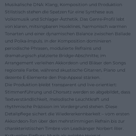
Musikalische DNA: Klang, Komposition und Produktion
Stilistisch stehen die Spatzen für eine Synthese aus
Volksmusik und Schlager-Ästhetik. Das Genre-Profil lebt
von klaren, mitsingbaren Hooklines, harmonisch warmen
Tonarten und einer dynamischen Balance zwischen Ballade
und Polka-Impuls. In der Komposition dominieren
periodische Phrasen, modulierte Refrains und
dramaturgisch platzierte Bridge-Abschnitte; im
Arrangement verleihen Akkordeon und Bläser den Songs
regionale Farbe, während akustische Gitarren, Piano und
dezente E-Elemente den Pop-Appeal stärken.
Die Produktion bleibt transparent und live-orientiert:
Stimmenführung und Chorsatz werden so abgebildet, dass
Textverständlichkeit, melodische Leuchtkraft und
rhythmische Präzision im Vordergrund stehen. Diese
Detailpflege sichert die Wiedererkennbarkeit – vom ersten
Akkordeon-Ton über den mehrstimmigen Refrain bis zur
charakteristischen Timbre von Leadsänger Norbert Rier.
Kultureller Einfluss: Musik als gelebte Heimat