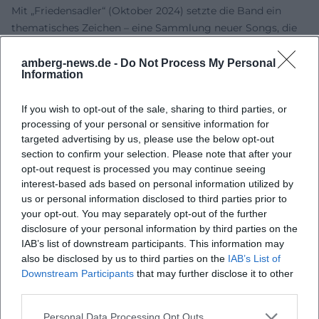
Mit „Friedensadler“ (Oktober 2024) setzte die Band ein
thematisches Zeichen – eine Sammlung neuer Songs, die
die klassische Handschrift fortschreibt und zugleich das
Motiv der Versöhnung und Zuversicht betont. Die
amberg-news.de -
Do Not Process My Personal
Information
darauffolgende Konzertreihe trug den Albumtitel auf die
Bühne und zeigte, wie der neue Stoff im Set neben
If you wish to opt-out of the sale, sharing to third parties, or
Klassikern funktioniert. 2025 folgte „Dolomiten Schatz“ (10.
processing of your personal or sensitive information for
Oktober 2025): 15 neue Titel mit Naturevokabular,
targeted advertising by us, please use the below opt-out
Liebesbildern und feierlichen Hymnen – und einer
section to confirm your selection. Please note that after your
schwungvollen Lead-Single, die den „Spatzensound“ in
opt-out request is processed you may continue seeing
tanzbares Terrain hebt.
interest-based ads based on personal information utilized by
Parallel sorgten Festivaltermine, ausverkaufte Gastspiele
us or personal information disclosed to third parties prior to
your opt-out. You may separately opt-out of the further
und TV-Ausstrahlungen für Sichtbarkeit. Die Release-
disclosure of your personal information by third parties on the
Strategie – frühe Single-Auskopplung, Album-
IAB’s list of downstream participants. This information may
Announcement, Live-Premieren beim Spatzenfest – zeigt
also be disclosed by us to third parties on the
IAB’s List of
eine souveräne Verzahnung von Produktion, Promotion
Downstream Participants
that may further disclose it to other
und Publikumsmomenten. So bleibt die Band auch in
third parties.
ihrem fünften Karrierejahrzehnt präsent – in den Charts, auf
Personal Data Processing Opt Outs
den Bühnen und in der medialen Berichterstattung.