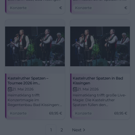
auf. Erleben Sie volkstümliche
Rossini-Saal in Bad Kissingen
Konzerte
€
Konzerte
€
Musik live!
am 21. Mai 2026.
Kastelruther Spatzen –
Kastelruther Spatzen in Bad
Tournee 2026 im
Kissingen
Regentenbau Bad Kissingen
21. Mai 2026
21. Mai 2026
Heimatklang trifft
Heimatklang trifft große Live-
Konzertmagie im
Magie: Die Kastelruther
Regentenbau Bad Kissingen:
Spatzen füllen den
Kastelruther Spatzen mit
Regentenbau mit Emotionen,
Konzerte
69,95
€
Konzerte
69,95
€
neuen Songs und Klassikern.
Hits und Südtiroler Wärme.
21.05.2026, 17:00 Uhr, ab 69,95
Jetzt Tickets sichern!
€. Erleben, mitsingen,
#BadKissingen
erinnern. #BadKissingen
1
2
Next