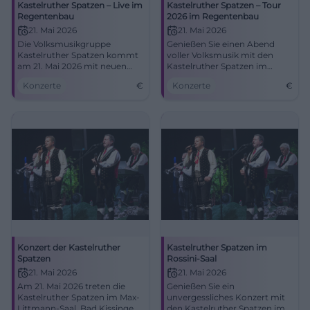
Kastelruther Spatzen – Live im
Kastelruther Spatzen – Tour
Regentenbau
2026 im Regentenbau
21. Mai 2026
21. Mai 2026
Die Volksmusikgruppe
Genießen Sie einen Abend
Kastelruther Spatzen kommt
voller Volksmusik mit den
am 21. Mai 2026 mit neuen
Kastelruther Spatzen im
und klassischen Hits nach Bad
Regentenbau Bad Kissingen.
Konzerte
€
Konzerte
€
Kissingen. Erleben Sie ein
musikalisches Highlight.
Konzert der Kastelruther
Kastelruther Spatzen im
Spatzen
Rossini-Saal
21. Mai 2026
21. Mai 2026
Am 21. Mai 2026 treten die
Genießen Sie ein
Kastelruther Spatzen im Max-
unvergessliches Konzert mit
Littmann-Saal, Bad Kissingen,
den Kastelruther Spatzen im