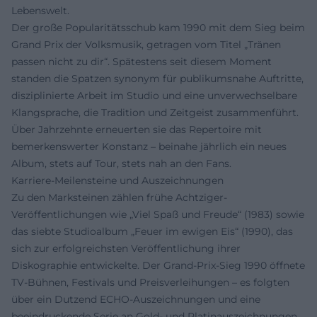
Lebenswelt.
Der große Popularitätsschub kam 1990 mit dem Sieg beim
Grand Prix der Volksmusik, getragen vom Titel „Tränen
passen nicht zu dir“. Spätestens seit diesem Moment
standen die Spatzen synonym für publikumsnahe Auftritte,
disziplinierte Arbeit im Studio und eine unverwechselbare
Klangsprache, die Tradition und Zeitgeist zusammenführt.
Über Jahrzehnte erneuerten sie das Repertoire mit
bemerkenswerter Konstanz – beinahe jährlich ein neues
Album, stets auf Tour, stets nah an den Fans.
Karriere-Meilensteine und Auszeichnungen
Zu den Marksteinen zählen frühe Achtziger-
Veröffentlichungen wie „Viel Spaß und Freude“ (1983) sowie
das siebte Studioalbum „Feuer im ewigen Eis“ (1990), das
sich zur erfolgreichsten Veröffentlichung ihrer
Diskographie entwickelte. Der Grand-Prix-Sieg 1990 öffnete
TV-Bühnen, Festivals und Preisverleihungen – es folgten
über ein Dutzend ECHO-Auszeichnungen und eine
beeindruckende Serie an Gold- und Platinauszeichnungen.