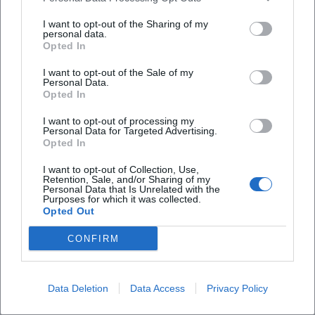
Kritische Rezeption und Chart-Resonanz
I want to opt-out of the Sharing of my
Die Musikpresse beschreibt die Kastelruther Spatzen als
personal data.
Opted In
„Phänomen“ der Volksmusik: stiltreu, publikumsnah, mit
einem Repertoire, das generationsübergreifend
I want to opt-out of the Sale of my
Personal Data.
funktioniert. Kritisch gelobt werden die Eingängigkeit der
Opted In
Refrains und die Homogenität des Bandklangs, die es
ermöglicht, neue Themen nahtlos in das bestehende
I want to opt-out of processing my
Personal Data for Targeted Advertising.
Klangbild zu integrieren. Chartdaten belegen den
Opted In
kontinuierlichen Publikumserfolg: Platz-1-Erfolg mit
„Heimat – Deine Lieder“ (2015), Top-Platzierungen in
I want to opt-out of Collection, Use,
Retention, Sale, and/or Sharing of my
Österreich für spätere Alben und eine Discographie, die
Personal Data that Is Unrelated with the
Purposes for which it was collected.
regelmäßig in Jahreslisten der volkstümlichen Szene
Opted Out
auftaucht.
Neben den kommerziellen Kennzahlen unterstreichen
CONFIRM
Auszeichnungen – etwa der Grand-Prix-Sieg 1990 und
zahlreiche ECHOs – die Autorität der Band. Diese Balance
aus Resonanz im Feuilleton der Volksmusikpresse und
Data Deletion
Data Access
Privacy Policy
Loyalität einer großen Fanbasis ist selten und erklärt die