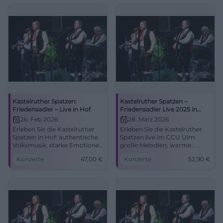
Kastelruther Spatzen:
Kastelruther Spatzen –
Friedensadler – Live in Hof
Friedensadler Live 2025 in
Ulm
26. Feb 2026
28. März 2026
Erleben Sie die Kastelruther
Erleben Sie die Kastelruther
Spatzen in Hof: authentische
Spatzen live im CCU Ulm:
Volksmusik, starke Emotionen
große Melodien, warme
und festliche Stimmung in der
Harmonien, neue Songs aus
Konzerte
47,00
€
Konzerte
52,90
€
Freiheitshalle. Bequeme
Friedensadler. Samstag,
Anreise, barrierefrei, Tickets
28.03.2026, 19:30 Uhr, ab 52,90
ab 47 € – sichern Sie sich
€. Jetzt Plätze sichern! #Ulm
Ihren Platz für einen
unvergesslichen Abend.