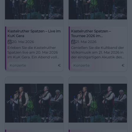
Kastelruther Spatzen – Live im
Kastelruther Spatzen –
KuK Gera
Tournee 2026 im
Regentenbau
20. Mai 2026
21. Mai 2026
Erleben Sie die Kastelruther
Genießen Sie die Kultband der
Spatzen live am 20. Mai 2026
Volksmusik am 21. Mai 2026 in
im KuK Gera. Ein Abend voller
der einzigartigen Akustik des
Musik und Emotionen wartet
Regentenbaus.
Konzerte
€
Konzerte
€
auf Sie!