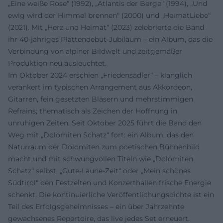
„Eine weiße Rose“ (1992), „Atlantis der Berge“ (1994), „Und
ewig wird der Himmel brennen“ (2000) und „HeimatLiebe“
(2021). Mit „Herz und Heimat“ (2023) zelebrierte die Band
ihr 40-jähriges Plattendebüt-Jubiläum – ein Album, das die
Verbindung von alpiner Bildwelt und zeitgemäßer
Produktion neu ausleuchtet.
Im Oktober 2024 erschien „Friedensadler“ – klanglich
verankert im typischen Arrangement aus Akkordeon,
Gitarren, fein gesetzten Bläsern und mehrstimmigen
Refrains; thematisch als Zeichen der Hoffnung in
unruhigen Zeiten. Seit Oktober 2025 führt die Band den
Weg mit „Dolomiten Schatz“ fort: ein Album, das den
Naturraum der Dolomiten zum poetischen Bühnenbild
macht und mit schwungvollen Titeln wie „Dolomiten
Schatz“ selbst, „Gute-Laune-Zeit“ oder „Mein schönes
Südtirol“ den Festzelten und Konzerthallen frische Energie
schenkt. Die kontinuierliche Veröffentlichungsdichte ist ein
Teil des Erfolgsgeheimnisses – ein über Jahrzehnte
gewachsenes Repertoire, das live jedes Set erneuert.