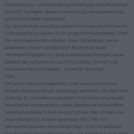
Übersetzungs- und Dramaturgieerfahrung schärfen seinen
Blick für Tonlagen; dadurch wirken Figuren glaubwürdig,
und Komik bleibt respektvoll.
Für Buchhandel und Bildungseinrichtungen ist Seltmanns
Diskographie im besten Sinn „programmkompatibel“: Titel
für verschiedene Altersstufen, klare Serienlogik, starke
Lesbarkeit und ein verlässlicher Rhythmus neuer
Veröffentlichungen. Für Kulturveranstalter bringen seine
Abende den seltenen Mix aus Storytelling, Humor und
musikalischer Leichtigkeit – Literatur, die klingt.
Fazit
Christian Seltmann begeistert, weil seine Geschichten
klingen wie gute Songs: eingängig, pointiert, mit Herz und
Haltung. Er verbindet Musikalität im Vortrag mit präziser
literarischer Komposition, stärkt Lesefreude und eröffnet
Gesprächsanlässe in Familie und Schule. Wer Kinder und
Jugendliche für Literatur gewinnen will, trifft mit
Seltmanns Büchern die richtige Wahl. Und live entfaltet
sein Erzählen besondere Energie – ein Abend mit ihm zeigt,