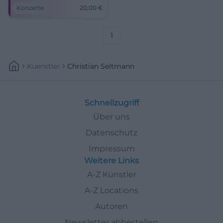
19:00 Uhr, Tickets 20 €. Nah
Konzerte
20,00
€
am Sound, starke
Geschichten – jetzt Plätze
sichern! #CoburgLive
1
Kuenstler
Christian Seltmann
Schnellzugriff
Über uns
Datenschutz
Impressum
Weitere Links
A-Z Künstler
A-Z Locations
Autoren
Newsletter abbestellen