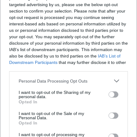
Spannungsbögen, Cliffhangern und humorvollen Breaks;
targeted advertising by us, please use the below opt-out
das erzeugt jenen „Bühnen-Sound“, der seine Lesungen
section to confirm your selection. Please note that after your
trägt.
opt-out request is processed you may continue seeing
Technisch auffällig ist der Umgang mit
interest-based ads based on personal information utilized by
us or personal information disclosed to third parties prior to
Perspektivwechseln und die Ökonomie der Szenen.
your opt-out. You may separately opt-out of the further
Seltmann setzt auf präzise Einsätze statt auf epische Breite;
disclosure of your personal information by third parties on the
jedes Kapitel funktioniert wie ein Track mit Intro, Hauptteil
IAB’s list of downstream participants. This information may
und Coda. Figuren sprechen in einer klaren,
also be disclosed by us to third parties on the
IAB’s List of
kinderfreundlichen Tonlage, ohne die Komplexität der
Downstream Participants
that may further disclose it to other
Themen zu verflachen. In der Erstlese-Literatur nutzt er
third parties.
eine auf Lautlichkeit und Lesefluss abgestimmte Sprache –
Personal Data Processing Opt Outs
wichtig für das gemeinsame Lesen in Familie und Schule.
Kultureller Einfluss: Leseförderung, Familienritual und
I want to opt-out of the Sharing of my
personal data.
Performanz
Opted In
Im Feld der Leseförderung gehören Seltmanns Bücher zu
jenen Titeln, die Kinder früh an eigenständige Lektüre
I want to opt-out of the Sale of my
Personal Data.
heranführen: klar strukturierte Kapitel, hohe
Opted In
Identifikationsangebote und ein gesunder Humor, der nie
von oben herab wirkt. Durch die Lesbarkeit seiner Texte
I want to opt-out of processing my