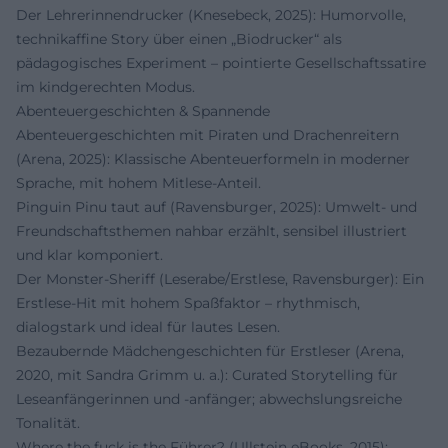
Der Lehrerinnendrucker (Knesebeck, 2025): Humorvolle,
technikaffine Story über einen „Biodrucker“ als
pädagogisches Experiment – pointierte Gesellschaftssatire
im kindgerechten Modus.
Abenteuergeschichten & Spannende
Abenteuergeschichten mit Piraten und Drachenreitern
(Arena, 2025): Klassische Abenteuerformeln in moderner
Sprache, mit hohem Mitlese-Anteil.
Pinguin Pinu taut auf (Ravensburger, 2025): Umwelt- und
Freundschaftsthemen nahbar erzählt, sensibel illustriert
und klar komponiert.
Der Monster-Sheriff (Leserabe/Erstlese, Ravensburger): Ein
Erstlese-Hit mit hohem Spaßfaktor – rhythmisch,
dialogstark und ideal für lautes Lesen.
Bezaubernde Mädchengeschichten für Erstleser (Arena,
2020, mit Sandra Grimm u. a.): Curated Storytelling für
Leseanfängerinnen und -anfänger; abwechslungsreiche
Tonalität.
Where the fuck is the Führer? (Ullstein eBooks, 2015):