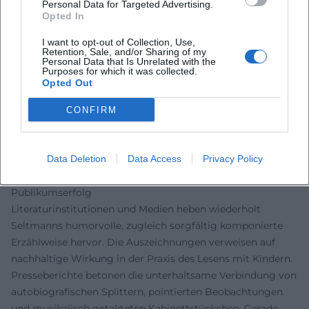
Personal Data for Targeted Advertising.
werden Bücher zum Familienritual: vorlesen, mitsprechen,
Opted In
wiederholen – ein Vorgang, der an musikalische Repetition
I want to opt-out of Collection, Use,
erinnert und die Textmotive im Gedächtnis verankert.
Retention, Sale, and/or Sharing of my
Die Preise und Auszeichnungen – u. a. Leipziger
Personal Data that Is Unrelated with the
Purposes for which it was collected.
Lesekompass (2013, 2015) und der Siegener Preis für
Opted Out
Erstlese-Literatur (SPELL, 2020) – belegen seinen
Stellenwert in Schule, Bibliothek und Buchhandel. Hinzu
CONFIRM
kommen Festivalauftritte und Literaturabende, deren
performative Qualität Seltmanns Werk über das reine
Lesen hinaus hör- und erlebbar macht.
Data Deletion
Data Access
Privacy Policy
Auszeichnungen und Rezeption: Qualität, Humor,
Publikumserfolg
Literaturinstitutionen und Medien heben wiederholt
Seltmanns humorvolle, zugleich sorgfältig komponierte
Erzählweise hervor. Die Auszeichnungen verweisen auf
nachhaltige Wirkung in der Praxis des Lesens mit Kindern.
Presseberichte betonen die unterhaltsame Verbindung von
autobiografischen Splittern, pointierten Beobachtungen
und musikalisch getakteten Kabinettstückchen. Gerade