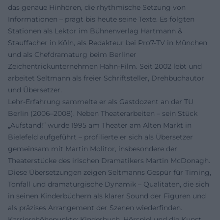
das genaue Hinhören, die rhythmische Setzung von
Informationen – prägt bis heute seine Texte. Es folgten
Stationen als Lektor im Bühnenverlag Hartmann &
Stauffacher in Köln, als Redakteur bei Pro7-TV in München
und als Chefdramaturg beim Berliner
Zeichentrickunternehmen Hahn-Film. Seit 2002 lebt und
arbeitet Seltmann als freier Schriftsteller, Drehbuchautor
und Übersetzer.
Lehr-Erfahrung sammelte er als Gastdozent an der TU
Berlin (2006–2008). Neben Theaterarbeiten – sein Stück
„Aufstand!“ wurde 1995 am Theater am Alten Markt in
Bielefeld aufgeführt – profilierte er sich als Übersetzer
gemeinsam mit Martin Molitor, insbesondere der
Theaterstücke des irischen Dramatikers Martin McDonagh.
Diese Übersetzungen zeigen Seltmanns Gespür für Timing,
Tonfall und dramaturgische Dynamik – Qualitäten, die sich
in seinen Kinderbüchern als klarer Sound der Figuren und
als präzises Arrangement der Szenen wiederfinden.
Karrierehöhepunkte: Kinderbuch, Hörspiel und die Kunst