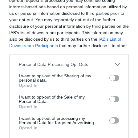
opt-out request is processed you may continue seeing
das aus Mise-en-Place, Service-Flow und Nachbereitung
interest-based ads based on personal information utilized by
eine Performance formt. Das erklärt die Kontinuität seiner
us or personal information disclosed to third parties prior to
Ergebnisse – und die Souveränität, mit der er in Coaching-
your opt-out. You may separately opt-out of the further
disclosure of your personal information by third parties on the
Formaten Leistung abruft.
IAB’s list of downstream participants. This information may
Kultureller Einfluss: Fernsehen, Region, Nachwuchs
also be disclosed by us to third parties on the
IAB’s List of
Über The Taste, BR-Formate und Live-Auftritte prägt
Downstream Participants
that may further disclose it to other
Herrmann die Wahrnehmung von Kulinarik als Popkultur –
third parties.
nicht als Mode, sondern als Qualitätsversprechen. Er macht
Handwerk sichtbar, zeigt Produzentinnen und
Personal Data Processing Opt Outs
Produzenten, vermittelt Herkunft und Zeit. So entsteht
I want to opt-out of the Sharing of my
kulinarische Bildung im besten Sinn: Zuschauer lernen,
personal data.
Opted In
warum Garzeiten zählen, wie Texturen Spannung erzeugen
und wann Reduktion mehr ist als Minimalismus.
I want to opt-out of the Sale of my
Gleichzeitig bleibt der fränkische Ton spürbar – heimatnah,
Personal Data.
Opted In
humorvoll, ehrlich.
Als Coach und Unternehmer öffnet er Räume für
I want to opt-out of processing my
Nachwuchs: vom Future Lab über Teamförderung bis zu
Personal Data for Targeted Advertising.
Opted In
Kompetenzen, die über den Herd hinausgehen. Führung,
Resilienz und Verantwortung sind dabei ebenso Thema wie