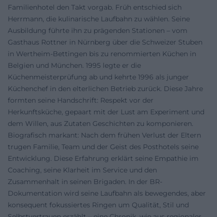
Familienhotel den Takt vorgab. Früh entschied sich
Herrmann, die kulinarische Laufbahn zu wählen. Seine
Ausbildung führte ihn zu prägenden Stationen – vom
Gasthaus Rottner in Nürnberg über die Schweizer Stuben
in Wertheim-Bettingen bis zu renommierten Küchen in
Belgien und München. 1995 legte er die
Küchenmeisterprüfung ab und kehrte 1996 als junger
Küchenchef in den elterlichen Betrieb zurück. Diese Jahre
formten seine Handschrift: Respekt vor der
Herkunftsküche, gepaart mit der Lust am Experiment und
dem Willen, aus Zutaten Geschichten zu komponieren.
Biografisch markant: Nach dem frühen Verlust der Eltern
trugen Familie, Team und der Geist des Posthotels seine
Entwicklung. Diese Erfahrung erklärt seine Empathie im
Coaching, seine Klarheit im Service und den
Zusammenhalt in seinen Brigaden. In der BR-
Dokumentation wird seine Laufbahn als bewegendes, aber
konsequent fokussiertes Ringen um Qualität, Stil und
Selbstvertrauen erzählt – eine Chronik, wie aus regionaler