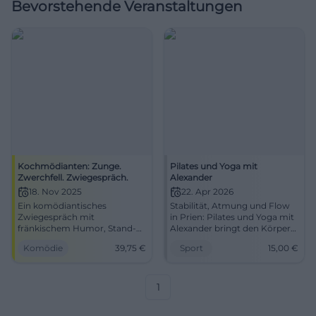
Bevorstehende Veranstaltungen
Kochmödianten: Zunge.
Pilates und Yoga mit
Zwerchfell. Zwiegespräch.
Alexander
18. Nov 2025
22. Apr 2026
Ein komödiantisches
Stabilität, Atmung und Flow
Zwiegespräch mit
in Prien: Pilates und Yoga mit
fränkischem Humor, Stand-
Alexander bringt den Körper
up und Kabarett – live in der
in Balance. 2026-04-22, 19:00
Komödie
39,75
€
Sport
15,00
€
Freiheitshalle Hof. Sichere dir
Uhr, 15 Euro pro Einheit. Jetzt
dein Lach-Erlebnis mit
bewusst trainieren! #Pilates
Timing, Interaktion und feinen
#Yoga
Pointen.
1