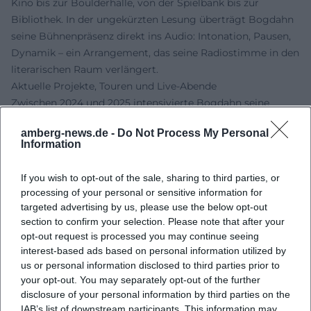
Kino bis zur Boulderhalle, von der Spielbank bis zur
Bibliothek. In der ungekürzten Lesung überträgt Bogdahn
seine Bühnenpräsenz direkt ins Audio: Intonation, Pausen,
Dynamik – ein Arrangement, das seine Radiostimme in den
literarischen Raum verlängert.
Aktuelle Projekte, Touren und Live-Abende
Zwischen 2024 und 2025 intensivierte Bogdahn seine
Lesereisen zu „Unter den Wolken“ – mit Abenden, die mehr
amberg-news.de -
Do Not Process My Personal
können als reines Vorlesen: Erzählpassagen, spontane
Information
Anekdoten, manchmal Musik vom „Lieblingsplatten“-
Stapeltisch. Parallel bleibt er in seinen BR-Formaten
If you wish to opt-out of the sale, sharing to third parties, or
präsent: Interviews und Talks dokumentieren, wie er
processing of your personal or sensitive information for
kulturelle, gesellschaftliche und sportliche Themen in
targeted advertising by us, please use the below opt-out
Echtzeit kontextualisiert. Einzelne Zündfunk-
section to confirm your selection. Please note that after your
Sonderausgaben kommen zusätzlich als Live-Events auf
opt-out request is processed you may continue seeing
interest-based ads based on personal information utilized by
Bühnen – dort, wo Popgeschichte als Gegenwartserlebnis
us or personal information disclosed to third parties prior to
hörbar wird.
your opt-out. You may separately opt-out of the further
Für Musikliebhaberinnen und -liebhaber sind diese Termine
disclosure of your personal information by third parties on the
wertvoll: Sie erleben kuratorische Arbeit unmittelbar,
IAB’s list of downstream participants. This information may