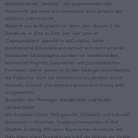
Künstlernamen „Sechzig“ – ein augenzwinkerndes
Statement, das seine Bühnenpräsenz auch jenseits des
Stadions unterstreicht.
Bekannt wurde Bogdahn vor allem über Bayern 2: im
Zündfunk, in „Eins zu Eins. Der Talk“ und im
„Tagesgespräch“ (parallel in ARD-alpha). Seine
künstlerische Entwicklung orientiert sich nicht an einer
klassischen Diskographie, sondern an Sendestrecken,
kuratierten Playlists, Gesprächen und journalistischen
Formaten. Damit gehört er zu den Radiopersönlichkeiten,
die Popkultur nicht nur kommentieren, sondern durch
Auswahl, Kontext und dramaturgische Anordnung aktiv
mitgestalten.
Biografie: Von Theologie, Bandproben und Studio-
Lampenfieber
Die Eckdaten sitzen: 1965 geboren, schulisch und kulturell
sozialisiert in München, Studienschwerpunkte in drei
Städten, Einstieg 1991 beim Bayerischen Rundfunk. Vor
dem Mikro stand Bogdahn auch auf der Bühne: als Sänger