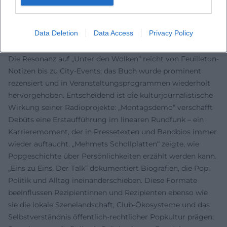
lassen sich heraushören, welche Generationen sprechen
miteinander? So entsteht ein moderativer Klang, der
Data Deletion
Data Access
Privacy Policy
Vertrauen schafft – gegenüber Artists und Publikum.
Kritik, Rezeption und kultureller Einfluss
Die Resonanz auf „Unter den Wolken“ reicht von Feuilleton-
Notizen bis zu City-Events; das Buch wurde prominent
rezensiert und in Veranstaltungsprogrammen wiederholt
hervorgehoben. Entscheidend ist die kulturjournalistische
Wirkung seiner Radioprojekte: „Montagsdemo“ verschafft
Debüts eine Erstaufführung im linearen Rundfunk – ein
Karrieremoment, der in Pressetexten und Bandbios immer
wieder auftaucht. „Mehmets Schollplatten“ zeigte, wie
Popgeschichte über Persönlichkeiten erzählt werden kann.
„Eins zu Eins. Der Talk“ dokumentiert Biografien, die Pop,
Politik und Alltag ineinanderschieben. Diese Formate
beeinflussen Rezipientinnen und Rezipienten ebenso wie
sie die lokale Szenelandschaft, Club-Ökosysteme und das
Selbstverständnis öffentlich-rechtlicher Popkultur prägen.