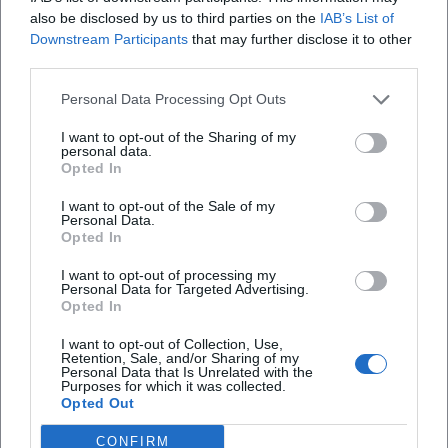
lernen die Entstehung von Playlists und die Dramaturgie
also be disclosed by us to third parties on the
IAB’s List of
von Gesprächsverläufen kennen – und entdecken, wie
Downstream Participants
that may further disclose it to other
journalistische Genauigkeit und Spielfreude in guter
third parties.
Radioarbeit zusammenspielen.
Personal Data Processing Opt Outs
Stil und Handschrift: Kuratieren, Arrangieren, Zuhören
Bogdahns Stil speist sich aus Fachwissen und Erfahrung.
I want to opt-out of the Sharing of my
personal data.
Er arbeitet mit Genre-Markern, kennt Produktionsdetails,
Opted In
hört auf Dynamik, Textur und Kontext. Als Moderator
mischt er Recherche-Tiefe mit improvisationsfähiger
I want to opt-out of the Sale of my
Personal Data.
Gesprächsführung. In „Eins zu Eins. Der Talk“ zeigt er, wie
Opted In
sich biografische Interviews strukturieren lassen: klare
I want to opt-out of processing my
Form, offener Ausgang, musikalische Klammern. Im
Personal Data for Targeted Advertising.
Zündfunk wiederum nutzt er das Radio als Resonanzraum,
Opted In
in dem neue Tracks nicht nur laufen, sondern eingebettet
I want to opt-out of Collection, Use,
werden – in Szenegeschichten, Diskographie-Referenzen,
Retention, Sale, and/or Sharing of my
kulturelle Linien.
Personal Data that Is Unrelated with the
Purposes for which it was collected.
Aus musikjournalistischer Sicht stellt er Fragen, die
Opted Out
Komposition und Arrangement ernst nehmen: Was sagt
CONFIRM
die Produktion über die Idee des Songs? Welche Einflüsse