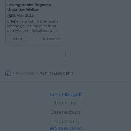
Lesung: Achim Bogdahn –
Unter den Wolken
19. Nov 2025
Erleben Sie Achim Bogdahns
lebendige Lesung aus Unter
den Wolken – Reiseliteratur,
Dialoge und Sprachkunst in
Literatur
Kostenlos
der Klosterkirche Traunstein.
Ein Abend voller Nähe, Witz
und kulturjournalistischer
Tiefe.
1
Kuenstler
Achim Bogdahn
Schnellzugriff
Über uns
Datenschutz
Impressum
Weitere Links