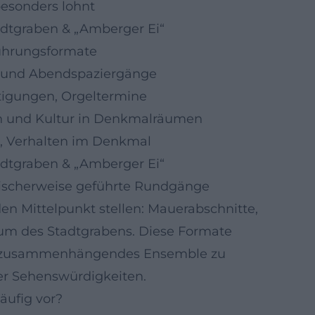
besonders lohnt
dtgraben & „Amberger Ei“
Führungsformate
n und Abendspaziergänge
tigungen, Orgeltermine
gen und Kultur in Denkmalräumen
t, Verhalten im Denkmal
dtgraben & „Amberger Ei“
pischerweise geführte Rundgänge
en Mittelpunkt stellen: Mauerabschnitte,
um des Stadtgrabens. Diese Formate
als zusammenhängendes Ensemble zu
ner Sehenswürdigkeiten.
ufig vor?