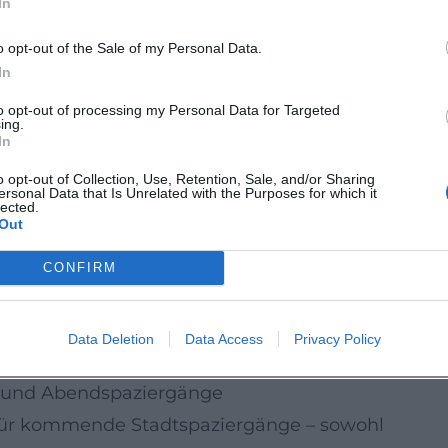
In
eil der Platz gut erreichbar ist und sich
aufbauen lässt.
o opt-out of the Sale of my Personal Data.
nen können
In
he Schwerpunkte je nach Saison
to opt-out of processing my Personal Data for Targeted
ing.
In
-Ensemble“:
oft mit Fokus auf Platzraum,
o opt-out of Collection, Use, Retention, Sale, and/or Sharing
ersonal Data that Is Unrelated with the Purposes for which it
lected.
Out
 Stimmung, wenn die
ängeraufkommen zusammenspielen.
CONFIRM
eine Veranstaltung Verkehrs- oder
torischen Zentren nicht ungewöhnlich und
Data Deletion
Data Access
Privacy Policy
n.
n und Abendspaziergänge
kt für kommende Stadtspaziergänge – sowohl