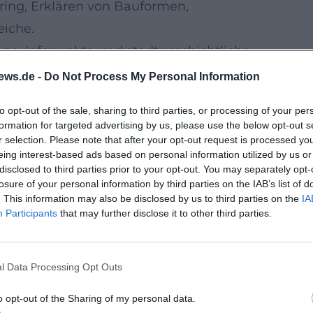
ing, Erklären von Bauformen,
eiche.
ge, Infopunkte und stadtgeschichtliche
ews.de -
Do Not Process My Personal Information
Besucherströme sinnvoll lenkt und viele
to opt-out of the sale, sharing to third parties, or processing of your per
formation for targeted advertising by us, please use the below opt-out s
r selection. Please note that after your opt-out request is processed y
eing interest-based ads based on personal information utilized by us or
ht der Stadt bzw. des Tourismusbüros sowie
disclosed to third parties prior to your opt-out. You may separately opt-
r Altstadt) und zur Dauer. Wenn Sie mit
losure of your personal information by third parties on the IAB’s list of
. This information may also be disclosed by us to third parties on the
IA
enführungen oft im Voraus buchbar.
Participants
that may further disclose it to other third parties.
Führungsformate
 voraussichtlich wieder zentraler
l Data Processing Opt Outs
der Altstadt: Märkte, Stadtfeste, kulturelle
hrungen starten oder enden häufig hier.
o opt-out of the Sharing of my personal data.